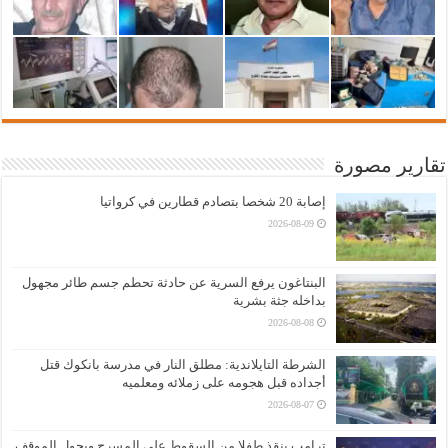
تقارير مصورة
إصابة 20 شخصا بتصادم قطارين في كرواتيا
2026-08-09
البنتاغون يرفع السرية عن حادثة تحطم جسم طائر مجهول
بداخله جثة بشرية
2026-08-08
الشرطة التايلاندية: مطلق النار في مدرسة بانكوك قتل
أجداده قبل هجومه على زملائه ومعلميه
2026-08-07
ترامب ينقذ طفلا من السقوط على المسرح ويحول الموقف