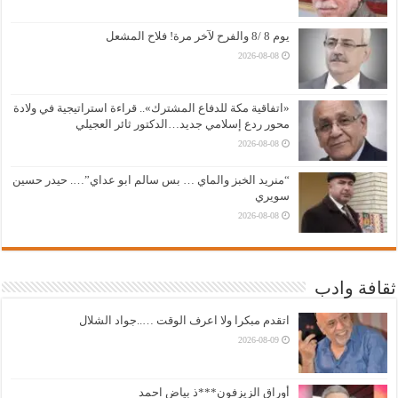
يوم 8 /8 والفرح لآخر مرة! فلاح المشعل
2026-08-08
«اتفاقية مكة للدفاع المشترك».. قراءة استراتيجية في ولادة
محور ردع إسلامي جديد…الدكتور ثائر العجيلي
2026-08-08
“منريد الخبز والماي … بس سالم ابو عداي”…. حيدر حسين
سويري
2026-08-08
ثقافة وادب
اتقدم مبكرا ولا اعرف الوقت …..جواد الشلال
2026-08-09
أوراق الزيزفون***ذ بياض احمد