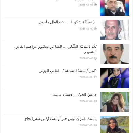
2026-08-09
《 بطاقَة سَكَن 》….عبدالعال مأمون
2026-08-09
بَغْدادُ مَدينَةُ الشِّعْر …. للشاعر الدكتور ابراهيم الفايز .
الشعيبي
2026-08-09
“امرأةٌ سيئةُ السمعة”…اماني الوزير
2026-08-09
همسُ الحبّ!…حسناء سليمان
2026-08-09
يا بنتُ عُمرُكِ ليس حبراً والسلامْ!..روضة_الحاج
2026-08-09