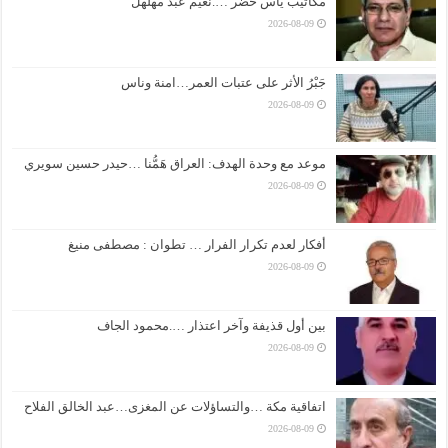
مكاتيب ياس خضر ….نعيم عبد مهلهل
2026-08-09
جَبْرُ الأثر على عتبات العمر…امنة وناس
2026-08-09
موعد مع وحدة الهدف: العراق هَمُّنا …حيدر حسين سويري
2026-08-09
أفكار لعدم تكرار الفرار … تطوان : مصطفى منيغ
2026-08-09
بين أول قذيفة وآخر اعتذار ….محمود الجاف
2026-08-09
اتفاقية مكة …والتساؤلات عن المغزى…عبد الخالق الفلاح
2026-08-09