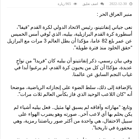
2022-12-30
اضف تعليق
965 زيارة
منبر العراق الحر :
نعى جياني إنفانتينو، رئيس الاتحاد الدولي لكرة القدم “فيفا”،
أسطورة كرة القدم البرازيلية، بيليه، الذي تُوفي أمس الخميس
عن عمر بلغ 82 عاما، مؤكدا أن بطل العالم 3 مرات مع البرازيل
“حقق الخلود منذ فترة طويلة”.
وفي بيان رسمي، ذكر إنفانتينو أن بيليه كان “فريدا” من نواحٍ
عديدة، مؤكدًا أن كل من يحبون كرة القدم، لم يرغبوا أبدا في
غياب النجم السابق عن عالمنا.
بالإضافة إلى ذلك، سلط الضوء على إنجازاته الرياضية، موضحا
أنه “كان اللاعب الوحيد الذي فاز بكأس العالم ثلاث مرات”.
وتابع: “مهاراته وآفاقه لم يسبق لها مثيل.. فعل بيليه أشياء لم
يكن يحلم بها أي لاعب آخر.. صورته وهو يضرب الهواء على
سبيل الاحتفال، هي واحدة من أكثر صور رياضتنا رمزية، وهي
محفورة في تاريخنا”.