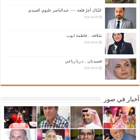
عَيْنَاكِ آخِرُ قلعة —– عبدالناصر عليوي العبيدي
2026-08-09
سُلافة….فاطمة ايوب
2026-08-09
قصيدتان…د.ربا رباعي
2026-08-09
أخبار في صور