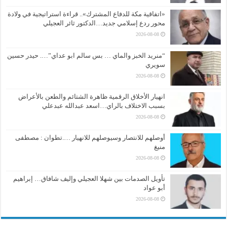
«اتفاقية مكة للدفاع المشترك».. قراءة استراتيجية في ولادة
محور ردع إسلامي جديد…الدكتور ثائر العجيلي
2026-08-08
“منريد الخبز والماي … بس سالم ابو عداي”…. حيدر حسين
سويري
2026-08-08
انهيار الأخلاق الرقمية ظاهرة الشتائم والطعن بالأعراض
بسبب الاختلاف بالراي…اسعد عبدالله عبدعلي
2026-08-08
أوصلهم للانتصار وسيوصلهم للانهيار ….تطوان : مصطفى
منيغ
2026-08-08
تأويل الصدمات بين شهلا العجيلي وإليف شافاق… إبراهيم
أبو عواد
2026-08-08