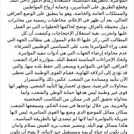
المؤامرة، بالطريقة المناسبة، لاستعادة زمام الأمور داخل البلد,
وقطع الطريق على المتآمرين، وحماية أرواح المواطنين
والممتلكات العامة والخاصة، وهو ما ينطبق على الوضع العراقي
الحالي، بعد أن ظهر في الإعلام، مخاطبات رسمية من مخابرات
دول محيطة بالعراق, توضح لحاكمها الخطوات التي تم العمل
عليها وانجزت, بغية استغلال الإحتجاجات وكشفت أن كل
المطالب التي ركز عليها الاعلام الممول, هي مطالب الجهة التي
تقف وراء المؤامرة! يجب على السياسين الوطنيين الشرفاء,
عدم محاولة إرضاء الجهات التي هي أدوات تنفيذ المؤامرة،
واتخاذ الإجراءات المناسبة لحفظ البلد، بمؤازرة أفراد الشعب
العراقي, الواعي بالمؤامرة ويسعى إلى حفظ بلده منها, والتي
قد تؤدي إلى انزلاقه للهاوية..فقيام القوى الوطنية التي تحظى
الآن بتأييد ومساندة من الشعب, عكس ذلك والاستمرار
بمحاولات الترضية, سيؤدي لخسارتها التأييد الشعبي, وتظهر انها
قوى غير وطنية ليس هدفها حماية الوطن والشعب, وانما
محاولة تحقيق أكبر قدر ممكن من المكاسب الشخصية
والحزبية, من خلال تواجدها في سدة الحكم، وسيضعها الشعب
بمكان مماثل للموضع الذي وضع بها القوى المتامرة، ليس لانها
شريكة بالمؤامرة انما لانها لم تتصدى لها بالطريقة المناسبة..
هكذا مسائل تهم البلد, ومصير شعب يريد العيش بسلام وامان
وان تكون له حياة كريمة ومستقبل جيد لابنائه, لا يصح أن تكون