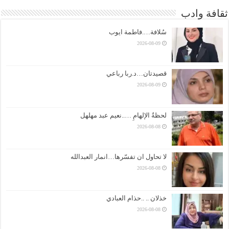
ثقافة وادب
سُلافة….فاطمة ايوب
2026-08-09
قصيدتان…د.ربا رباعي
2026-08-09
لحظةُ الإلهامِ …..نعيم عبد مهلهل
2026-08-08
لا تحاول ان تفسّرها…انمار العبدالله
2026-08-08
خذلان .. ..حذام العبادي
2026-08-08