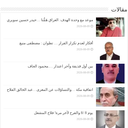
مقالات
موعد مع وحدة الهدف: العراق هَمُّنا …حيدر حسين سويري
2026-08-09
أفكار لعدم تكرار الفرار … تطوان : مصطفى منيغ
2026-08-09
بين أول قذيفة وآخر اعتذار ….محمود الجاف
2026-08-09
اتفاقية مكة …والتساؤلات عن المغزى…عبد الخالق الفلاح
2026-08-09
يوم 8 /8 والفرح لآخر مرة! فلاح المشعل
2026-08-08