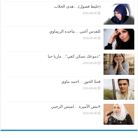
(خليط فصول).. ..هدى الجلاب
2026-08-08
للقدس أغني….ماجده الريماوي
2026-08-08
“دموعك تسكن كفي”…ماريا حنا
2026-08-08
فتنةُ الحورِ….احمد نناوي
2026-08-08
#نبض الأميرة….لميس الرحبي
2026-08-08