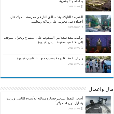
بداخله جثة بشرية
2026-08-08
الشرطة التايلاندية: مطلق النار في مدرسة بانكوك قتل
أجداده قبل هجومه على زملائه ومعلميه
2026-08-07
ترامب ينقذ طفلا من السقوط على المسرح ويحول الموقف
إلى نكتة عن سقوط بايدن (فيديو)
2026-08-06
زلزال بقوة 6.3 درجة يضرب جنوب الفلبين (فيديو)
2026-08-05
مال واعمال
أسعار النفط تسجل خسارة متتالية للأسبوع الثاني.. وبرنت
يتداول دون 84 دولاراً
2026-08-09