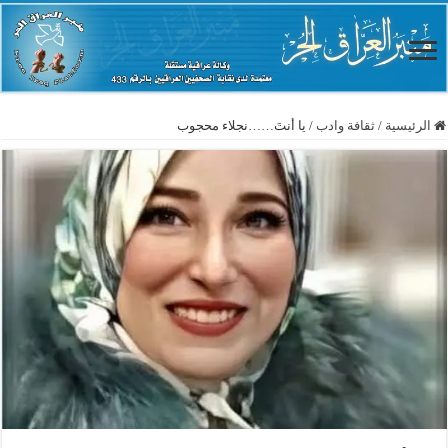
الرئيسية
/
ثقافة وادب
/
يا أنتَ……نجلاء محجوب