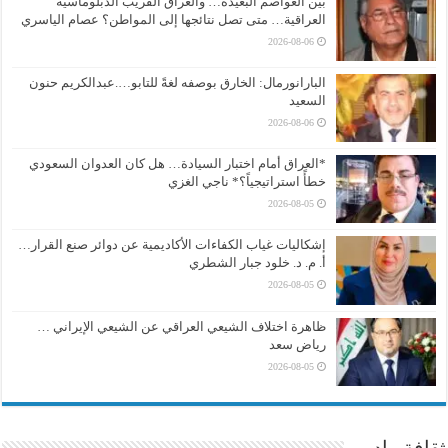
بين العواصم البعيدة… والعراق القريب الدبلوماسية
العراقية… متى تصل نتائجها إلى المواطن؟ عصام الياسري
2026-08-06
البارانورمال: الخارق بوصفه لغةً للتابو….عبدالكريم حنون
السعيد
2026-08-06
*العراق أمام اختبار السيادة… هل كان العدوان السعودي
خطأً استراتيجياً؟* ناجي الغزي
2026-08-05
إشكاليات غياب الكفاءات الأكاديمية عن دوائر صنع القرار…
أ. م. د. خلود جبار الشطري
2026-08-05
ظاهرة اختلاف الشيعي العراقي عن الشيعي الإيراني …
رياض سعد
2026-08-05
ثقافة وادب