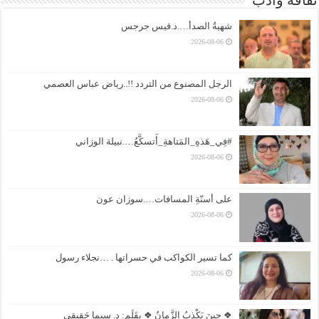
شهيةُ الصدأ….د.قيس جرجس
2026-08-06
الرجل المصنوع من التردد !!..رياض عباس العصمي
2026-08-06
#فِي_هَذهِ_المَتاهةِ_أَتسكَّعُ….نبيلة الوزاني
2026-08-06
على أسنّةِ المسافات….سوزان عون
2026-08-06
كما تسير الكواكب في حسراتها . …نجلاء رسول
2026-08-06
❖ حِينَ يَكْذِبُ الزَّمانُ ❖ بِقَلَمِ: د. سِيما حَقِيقِي