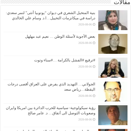
مقالات
بنية المتخيل الشعري في ديوان “يوتوبيا أنثى” لنمر سعدي:
دراسة في ميكانزمات التخييل…ا.د. وسام علي الخالدي
2026-08-06
بعض الأجوبة لأسئلة الوطن … نعيم عبد مهلهل
2026-08-06
#ترقيع #الفشل بالكرامة …#سناء وتوت
2026-08-06
الجولاني… التهديد الذي يفرض على العراق أقصى درجات
اليقظة…رياض سعد
2026-08-06
رؤية سيكولوجية- سياسية للحرب الدائرة بين امريكا وايران
وصعوبات التوصل الى أتفاق… د. عامر صالح
2026-08-06