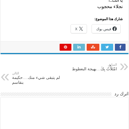
يا أنتَ..!
نجلاء محجوب
شارك هذا الموضوع:
فيس بوك
X
السابق
امْتَلَأْتُ بِكَ…بهيجة البعطوط
التالي
لم يتبقى شيء منك….حكيمة
بنقاسم
اترك رد