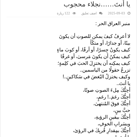
يا أنتَ……نجلاء محجوب
2025-09-03
اضف تعليق
122 زيارة
منبر العراق الحر :
لا أعرفُ كيفَ يمكن للصوتِ أن يكونَ
بيتًا، أو جدارًا، أو متكًأ
كيف يكونُ جِسرًا، أو أرقًا، أو كوبَ ماءٍ
كيف يمكنُ أن يكونَ مَرسىٰ، أو غرقًا
كيف يمكِنه أن يختزِلَ الحبَ في كلِمةٍ؛
تزرعُ حقولًا من الياسمين..
وكيف يختزلُ البُغضَ في سَكاكينٍ..!
يا أنتَ..
أحِبُّكَ مِلءَ الصوتِ صوتًا،
أحِبُّكَ رغمَ..! رغمٍ،
أحِبُّكَ فوقَ المُنتهىٰ،
حبَّ بينٍ،
أحِبُّكَ بيقينِ الرؤيةِ،
وبسَرابِ الخوفِ،
أحِبُّكَ بمِقدارِ قُربِكَ في الرؤىٰ،