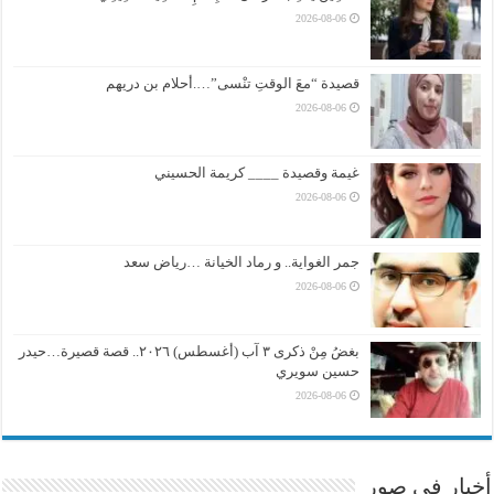
2026-08-06
قصيدة “معَ الوقتِ تنْسى”….أحلام بن دريهم
2026-08-06
غيمة وقصيدة ____ كريمة الحسيني
2026-08-06
جمر الغواية.. و رماد الخيانة …رياض سعد
2026-08-06
بغضُ مِنْ ذكرى ٣ آب (أغسطس) ٢٠٢٦.. قصة قصيرة…حيدر
حسين سويري
2026-08-06
أخبار في صور