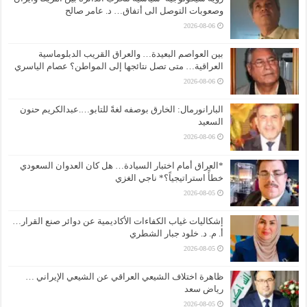
وصعوبات التوصل الى أتفاق… د. عامر صالح
2026-08-06
بين العواصم البعيدة… والعراق القريب الدبلوماسية
العراقية… متى تصل نتائجها إلى المواطن؟ عصام الياسري
2026-08-06
البارانورمال: الخارق بوصفه لغةً للتابو….عبدالكريم حنون
السعيد
2026-08-06
*العراق أمام اختبار السيادة… هل كان العدوان السعودي
خطأً استراتيجياً؟* ناجي الغزي
2026-08-05
إشكاليات غياب الكفاءات الأكاديمية عن دوائر صنع القرار…
أ. م. د. خلود جبار الشطري
2026-08-05
ظاهرة اختلاف الشيعي العراقي عن الشيعي الإيراني …
رياض سعد
2026-08-05