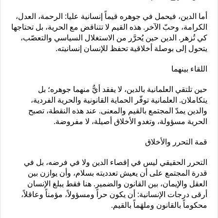
أما الدين، فيحمل في جوهره قيماً إنسانية عليا: الرحمة، العدل،
الكرامة، وحبّ الآخر. هذه القيم لا تتناقض مع الحرية، بل تحتاجها
كي تُزهر. الدين حين يُحرَّر من الاستغلال السياسي والتعصّب،
يتحول إلى بوصلة أخلاقية تحفظ للإنسان إنسانيته.
اللقاء بينهما
حين تلتقي العلمانية بالدين، لا يفقد أيٌّ منهما جوهره؛ بل
يتكاملان. العلمانية توفّر الحماية القانونية والحرية الفردية،
والدين يمدّ المجتمع بالقيم والمعنى. عند هذه النقطة، تصبح
الحرية مسؤولة، وتغدو الأخلاق أصيلة، لا مفروضة.
قمة التحرر والأخلاق
التحرر الحقيقي ليس في إقصاء الدين ولا في فرضه، بل في
قدرة المجتمع على أن يعيش تعدديته بسلام، وأن يوازن بين
العقل والإيمان، بين القانون والضمير. هنا فقط يبلغ الإنسان
أرقى درجات الإنسانية: أن يكون حراً ومسؤولاً، مؤمناً وعاقلاً،
محكوماً بالقانون وملهَماً بالقيم.