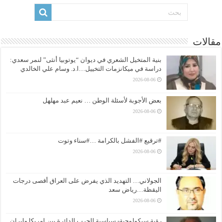
مقالات
بنية المتخيل الشعري في ديوان “يوتوبيا أنثى” لنمر سعدي:
دراسة في ميكانزمات التخييل…ا.د. وسام علي الخالدي
2026-08-06
بعض الأجوبة لأسئلة الوطن … نعيم عبد مهلهل
2026-08-06
#ترقيع #الفشل بالكرامة …#سناء وتوت
2026-08-06
الجولاني… التهديد الذي يفرض على العراق أقصى درجات
اليقظة…رياض سعد
2026-08-06
رؤية سيكولوجية- سياسية للحرب الدائرة بين امريكا وايران