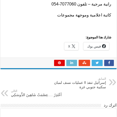
رانية مرجية – تلفون 7077060-054
كاتبة اعلامية وموجهة مجموعات
شارك هذا الموضوع:
فيس بوك
X
السابق
إسرائيل تنفذ 8 عمليات نسف لمبان
سكنية جنوبي غزة
التالي
أعْتَذِرُ ….عِصْمَتْ شَاهِينَ الدُّوسَكِي
اترك رد