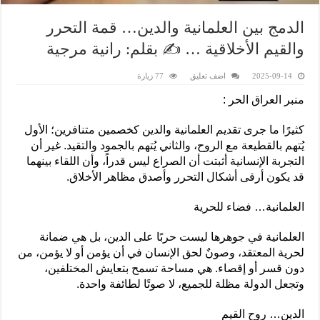
الدمج بين العلمانية والدين… قمة التحرر
والقيم الأخلاقية … ✍️ بقلم: رانية مرجية
2025-09-14
اضف تعليق
77 زيارة
منبر العراق الحر :
كثيرًا ما جرى تقديم العلمانية والدين كخصمين متنافرين؛ الأول
يُتهم بالقطيعة مع الروح، والثاني يُتهم بالجمود والتقيد. غير أن
التجربة الإنسانية أثبتت أن الصراع ليس قدراً، وأن اللقاء بينهما
قد يكون أرقى أشكال التحرر وأصدق مظاهر الأخلاق.
العلمانية… فضاء للحرية
العلمانية في جوهرها ليست حربًا على الدين، بل هي ضمانة
لحرية المعتقد، وصونٌ لحق الإنسان في أن يؤمن أو لا يؤمن، من
دون قسر أو إقصاء. هي مساحة تسمح بتعايش المختلفين،
وتجعل الدولة مظلة للجميع، لا صوتًا لطائفة واحدة.
الدين… روح القيم