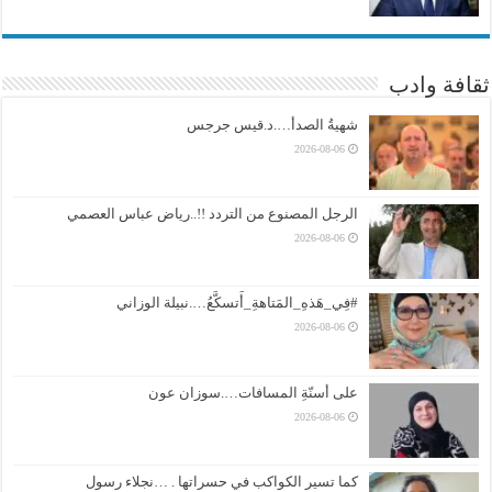
ثقافة وادب
شهيةُ الصدأ….د.قيس جرجس
2026-08-06
الرجل المصنوع من التردد !!..رياض عباس العصمي
2026-08-06
#فِي_هَذهِ_المَتاهةِ_أَتسكَّعُ….نبيلة الوزاني
2026-08-06
على أسنّةِ المسافات….سوزان عون
2026-08-06
كما تسير الكواكب في حسراتها . …نجلاء رسول