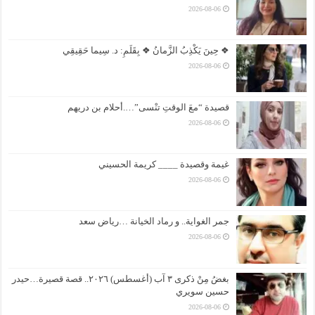
2026-08-06
❖ حِينَ يَكْذِبُ الزَّمانُ ❖ بِقَلَمِ: د. سِيما حَقِيقِي
2026-08-06
قصيدة “معَ الوقتِ تنْسى”….أحلام بن دريهم
2026-08-06
غيمة وقصيدة ____ كريمة الحسيني
2026-08-06
جمر الغواية.. و رماد الخيانة …رياض سعد
2026-08-06
بغضُ مِنْ ذكرى ٣ آب (أغسطس) ٢٠٢٦.. قصة قصيرة…حيدر
حسين سويري
2026-08-06