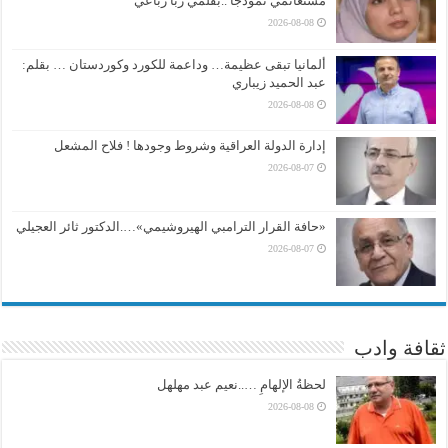
مستغانمي نموذجًا ..بقلمي ربا رباعي
2026-08-08
ألمانيا تبقى عظيمة… وداعمة للكورد وكوردستان … بقلم:
عبد الحميد زيباري
2026-08-08
إدارة الدولة العراقية وشروط وجودها ! فلاح المشعل
2026-08-07
«حافة القرار الترامبي الهيروشيمي»….الدكتور ثائر العجيلي
2026-08-07
ثقافة وادب
لحظةُ الإلهامِ …..نعيم عبد مهلهل
2026-08-08