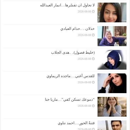
لا تحاول ان تفسّرها…انمار العبدالله
2026-08-08
خذلان .. ..حذام العبادي
2026-08-08
(خليط فصول).. ..هدى الجلاب
2026-08-08
للقدس أغني….ماجده الريماوي
2026-08-08
“دموعك تسكن كفي”…ماريا حنا
2026-08-08
فتنةُ الحورِ….احمد نناوي
2026-08-08