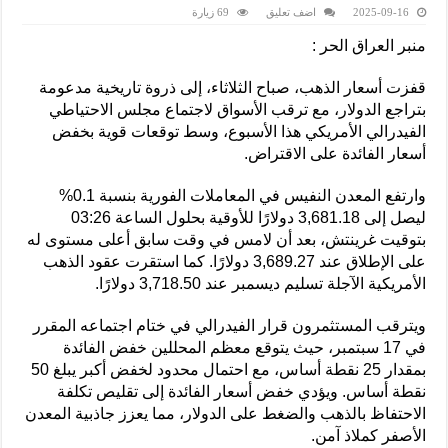
2025-09-16
اضف تعليق
69 زيارة
منبر العراق الحر :
قفزت أسعار الذهب، صباح الثلاثاء، إلى ذروة تاريخية مدعومة
بتراجع الدولار، مع ترقب الأسواق لاجتماع مجلس الاحتياطي
الفيدرالي الأمريكي هذا الأسبوع، وسط توقعات قوية بخفض
أسعار الفائدة على الاقتراض.
وارتفع المعدن النفيس في المعاملات الفورية بنسبة 0.1%
ليصل إلى 3,681.18 دولارًا للأوقية بحلول الساعة 03:26
بتوقيت غرينتش، بعد أن لامس في وقت سابق أعلى مستوى له
على الإطلاق عند 3,689.27 دولارًا. كما استقرت عقود الذهب
الأمريكية الآجلة تسليم ديسمبر عند 3,718.50 دولارًا.
ويترقب المستثمرون قرار الفيدرالي في ختام اجتماعه المقرر
في 17 سبتمبر، حيث يتوقع معظم المحللين خفض الفائدة
بمقدار 25 نقطة أساس، مع احتمال محدود لخفض أكبر يبلغ 50
نقطة أساس. ويؤدي خفض أسعار الفائدة إلى تقليص تكلفة
الاحتفاظ بالذهب والضغط على الدولار، مما يعزز جاذبية المعدن
الأصفر كملاذ آمن.