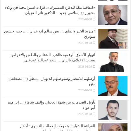
«اتفاقية مكة للدفاع المشترك».. قراءة استراتيجية في ولادة
محور ردع إسلامي جديد…الدكتور ثائر العجيلي
2026-08-08
“منريد الخبز والماي … بس سالم ابو عداي”…. حيدر حسين
سويري
2026-08-08
انهيار الأخلاق الرقمية ظاهرة الشتائم والطعن بالأعراض
بسبب الاختلاف بالراي…اسعد عبدالله عبدعلي
2026-08-08
أوصلهم للانتصار وسيوصلهم للانهيار ….تطوان : مصطفى
منيغ
2026-08-08
تأويل الصدمات بين شهلا العجيلي وإليف شافاق… إبراهيم
أبو عواد
2026-08-08
القراءة الشبابية وتحولات الخطاب النسوي: أحلام