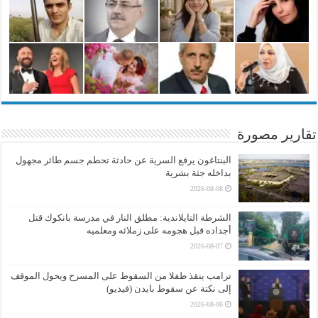
تقارير مصورة
البنتاغون يرفع السرية عن حادثة تحطم جسم طائر مجهول
بداخله جثة بشرية
2026-08-08
الشرطة التايلاندية: مطلق النار في مدرسة بانكوك قتل
أجداده قبل هجومه على زملائه ومعلميه
2026-08-07
ترامب ينقذ طفلا من السقوط على المسرح ويحول الموقف
إلى نكتة عن سقوط بايدن (فيديو)
2026-08-06