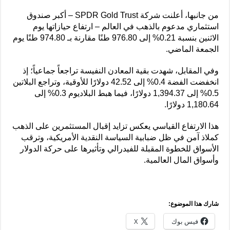
من جانبها، أعلنت شركة SPDR Gold Trust – أكبر صندوق
استثماري مدعوم بالذهب في العالم – ارتفاع حيازاتها يوم
الاثنين بنسبة 0.21% إلى 976.80 طنًا مقارنة بـ 974.80 طنًا يوم
الجمعة الماضي.
وفي المقابل، شهدت بقية المعادن النفيسة تراجعاً جماعياً؛ إذ
انخفضت الفضة 0.4% إلى 42.52 دولارًا للأوقية، وتراجع البلاتين
0.5% إلى 1,394.37 دولارًا، فيما هبط البلاديوم 0.3% إلى
1,180.64 دولارًا.
هذا الارتفاع القياسي يعكس تزايد إقبال المستثمرين على الذهب
كملاذ آمن في ظل ضبابية السياسة النقدية الأمريكية، وترقب
الأسواق للخطوة المقبلة للفيدرالي وتأثيرها على حركة الدولار
وأسواق المال العالمية.
شارك هذا الموضوع:
فيس بوك
X