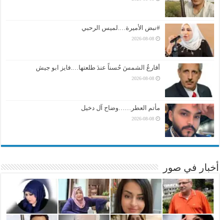
#نبض الأميرة….لميس الرحبي
2026-08-08
أقارعُ الشمسَ حُسناً عندَ طلعتها….فايز ابو جيش
2026-08-08
مأتم العطر……وضاح آل دخيل
2026-08-08
أخبار في صور