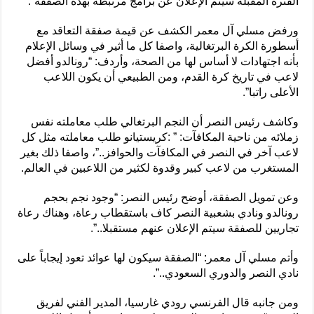
الفترة المقبلة سيتم الإعلان عن برامج مرتبطة بهذه الصفقة”.
ورفض مسلي آل معمر الكشف عن قيمة صفقة التعاقد مع
أسطورة الكرة البرتغالية، واصفا كل ما أثير في وسائل الإعلام
بأنه اجتهادات لا أساس لها من الصحة، وأردف: “رونالدو أفضل
لاعب في تاريخ كرة القدم، ومن الطبيعي أن يكون اللاعب
الأعلى راتبا”.
وكاشف رئيس النصر أن النجم البرتغالي طلب معاملته نفس
زملائه من ناحية المكافآت: ” :كريستيانو طلب معاملته مثل كل
لاعب آخر في النصر في المكافآت والحوافز..”، واصفا ذلك بغير
المستغرب من لاعب كبير وقدوة لكثير من اللاعبين في العالم.
وعن تمويل الصفقة، أوضح رئيس النصر: “وجود نجم بحجم
رونالدو ونادي بشعبية النصر كاف باستقطاب رعاة، وهناك رعاة
تجاريين للصفقة سيتم الإعلان عنهم مستقبلا..”.
وأتم مسلي آل معمر: “الصفقة سيكون لها عوائد تعود إيجاباً على
نادي النصر والدوري السعودي..”.
ومن جانبه قال الفرنسي رودي غارسيا، المدير الفني لفريق