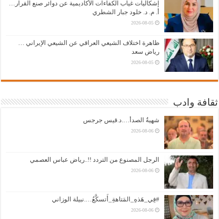
إشكاليات غياب الكفاءات الأكاديمية عن دوائر صنع القرار…
أ. م. د. خلود جبار الشطري
2026-08-05
ظاهرة اختلاف الشيعي العراقي عن الشيعي الإيراني …
رياض سعد
2026-08-05
ثقافة وادب
شهيةُ الصدأ….د.قيس جرجس
2026-08-06
الرجل المصنوع من التردد !!..رياض عباس العصمي
2026-08-06
#فِي_هَذهِ_المَتاهةِ_أَتسكَّعُ….نبيلة الوزاني
2026-08-06