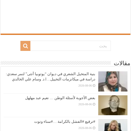
مقالات
بنية المتخيل الشعري في ديوان “يوتوبيا أنثى” لنمر سعدي:
دراسة في ميكانزمات التخييل…ا.د. وسام علي الخالدي
2026-08-06
بعض الأجوبة لأسئلة الوطن … نعيم عبد مهلهل
2026-08-06
#ترقيع #الفشل بالكرامة …#سناء وتوت
2026-08-06