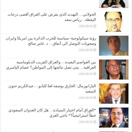
الجولاني… التهديد الذي يفرض على العراق أقصى درجات
اليقظة…رياض سعد
2026-08-06
رؤية سيكولوجية- سياسية للحرب الدائرة بين امريكا وايران
وصعوبات التوصل الى أتفاق… د. عامر صالح
2026-08-06
بين العواصم البعيدة… والعراق القريب الدبلوماسية
العراقية… متى تصل نتائجها إلى المواطن؟ عصام الياسري
2026-08-06
البارانورمال: الخارق بوصفه لغةً للتابو….عبدالكريم حنون
السعيد
2026-08-06
*العراق أمام اختبار السيادة… هل كان العدوان السعودي
خطأً استراتيجياً؟* ناجي الغزي
2026-08-05