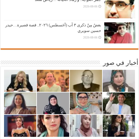
2026-08-06
بغضُ مِنْ ذكرى ٣ آب (أغسطس) ٢٠٢٦.. قصة قصيرة…حيدر
حسين سويري
2026-08-06
أخبار في صور