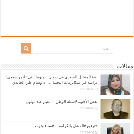
مقالات
بنية المتخيل الشعري في ديوان “يوتوبيا أنثى” لنمر سعدي:
دراسة في ميكانزمات التخييل…ا.د. وسام علي الخالدي
2026-08-06
بعض الأجوبة لأسئلة الوطن … نعيم عبد مهلهل
2026-08-06
#ترقيع #الفشل بالكرامة …#سناء وتوت
2026-08-06