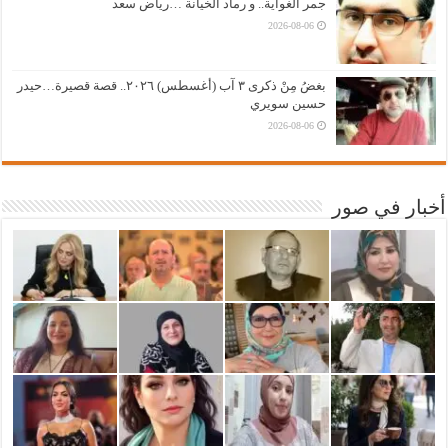
جمر الغواية.. و رماد الخيانة …رياض سعد
2026-08-06
بغضُ مِنْ ذكرى ٣ آب (أغسطس) ٢٠٢٦.. قصة قصيرة…حيدر
حسين سويري
2026-08-06
أخبار في صور