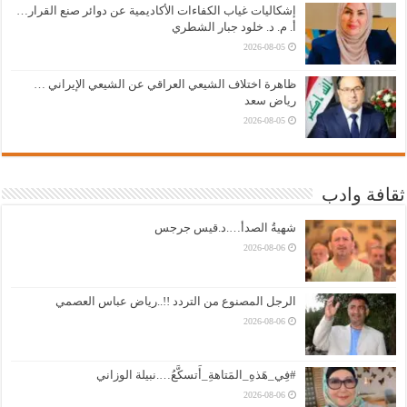
إشكاليات غياب الكفاءات الأكاديمية عن دوائر صنع القرار…
أ. م. د. خلود جبار الشطري
2026-08-05
ظاهرة اختلاف الشيعي العراقي عن الشيعي الإيراني …
رياض سعد
2026-08-05
ثقافة وادب
شهيةُ الصدأ….د.قيس جرجس
2026-08-06
الرجل المصنوع من التردد !!..رياض عباس العصمي
2026-08-06
#فِي_هَذهِ_المَتاهةِ_أَتسكَّعُ….نبيلة الوزاني
2026-08-06