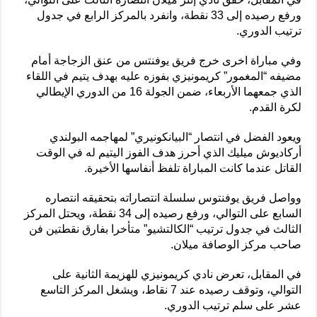
ورفع رصيده إلى 33 نقطة، وانفرد بالمركز الرابع في جدول
ترتيب الدوري.
وفي مباراة اخرى خرج فريق يوفنتس من عنق الزجاجة أمام
مضيفه “المغمور” كريمونيزي بفوزه عليه بهدف يتيم في اللقاء
الذي جمعهما الأربعاء، ضمن الجولة 16 من الدوري الإيطالي
لكرة القدم.
ويعود الفضل في انتصار “البيانكونيري” لمهاجمه البولندي
أركاديوش ميليك الذي أحرز هدف الفوز اليتيم له في الوقت
القاتل عندما كانت المباراة تلفظ أنفاسها الأخيرة.
وواصل فريق يوفنتوس سلسلة انتصاراته بتحقيقه انتصاره
السابع على التوالي، ورفع رصيده إلى 34 نقطة، ويحتل المركز
الثالث في جدول ترتيب “الكالتشيو” متأخرا بفارق نقطتين فن
صاحب مركز الوصافة ميلان.
في المقابل، تعرض نادي كريمونيزي للهزيمة الثانية على
التوالي، وتوقف رصيده عند 7 نقاط، ويشغل المركز التاسع
عشر على سلم ترتيب الدوري.