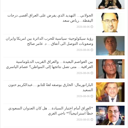
الجولاني… التهديد الذي يفرض على العراق أقصى درجات
اليقظة…رياض سعد
2026-08-06
رؤية سيكولوجية- سياسية للحرب الدائرة بين امريكا وايران
وصعوبات التوصل الى أتفاق… د. عامر صالح
2026-08-06
بين العواصم البعيدة… والعراق القريب الدبلوماسية
العراقية… متى تصل نتائجها إلى المواطن؟ عصام الياسري
2026-08-06
البارانورمال: الخارق بوصفه لغةً للتابو….عبدالكريم حنون
السعيد
2026-08-06
*العراق أمام اختبار السيادة… هل كان العدوان السعودي
خطأً استراتيجياً؟* ناجي الغزي
2026-08-05