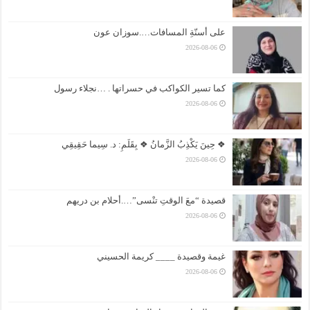
على أسنّةِ المسافات….سوزان عون
2026-08-06
كما تسير الكواكب في حسراتها . …نجلاء رسول
2026-08-06
❖ حِينَ يَكْذِبُ الزَّمانُ ❖ بِقَلَمِ: د. سِيما حَقِيقِي
2026-08-06
قصيدة “معَ الوقتِ تنْسى”….أحلام بن دريهم
2026-08-06
غيمة وقصيدة ____ كريمة الحسيني
2026-08-06