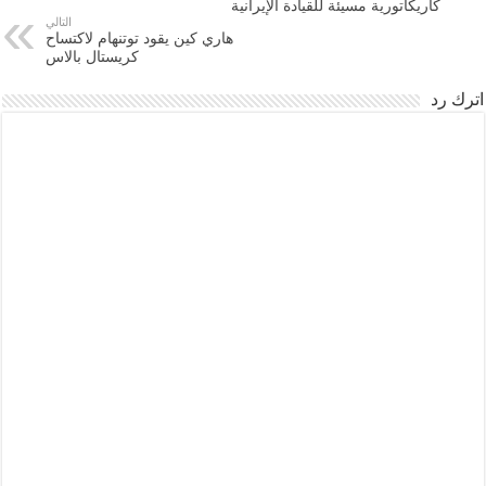
كاريكاتورية مسيئة للقيادة الإيرانية
التالي
هاري كين يقود توتنهام لاكتساح
كريستال بالاس
اترك رد