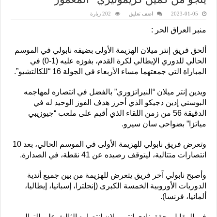
2023-01-05
اضف تعليق
202 زيارة
منبر العراق الحر :
ألحق فريق إنتر ميلان الهزيمة الأولى بضيفه نابولي في الموسم
الحالي للدوري الإيطالي لكرة القدم، بفوزه عليه (1-0) في
المباراة التي جمعتهما مساء الأربعاء في الجولة 16 “للكالتشيو”.
ويدين إنتر ميلان “النيراتزوري” بالفضل في انتصاره لمهاجمه
البوسني إدين دجيكو الذي أحرز هدف الفوز الوحيد له في
الدقيقة 56 من زمن اللقاء الذي أقيم على ملعب “جيوزيبي
مياتزا” بضواحي سان سيرو.
وتعرض فريق نابولي للهزيمة الأولى في الموسم الحالي، بعد 10
انتصارات متتالية، ليتوقف رصيده عن 41 نقطة، في الصدارة.
وأصبح نابولي آخر فريق يتعرض للهزيمة من بين جميع أندية
الدوريات الأوروبية الخمسة الكبرى (إنجلترا، إسبانيا، إيطاليا،
ألمانيا، فرنسا).
في المقابل، حقق نادي إنتر ميلان انتصاره الثالث على التوالي،