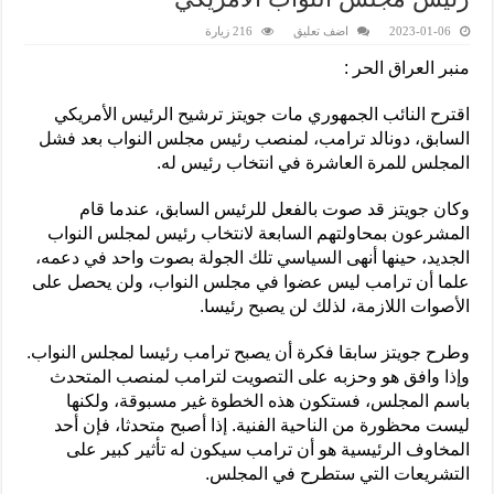
2023-01-06
اضف تعليق
216 زيارة
منبر العراق الحر :
اقترح النائب الجمهوري مات جويتز ترشيح الرئيس الأمريكي
السابق، دونالد ترامب، لمنصب رئيس مجلس النواب بعد فشل
المجلس للمرة العاشرة في انتخاب رئيس له.
وكان جويتز قد صوت بالفعل للرئيس السابق، عندما قام
المشرعون بمحاولتهم السابعة لانتخاب رئيس لمجلس النواب
الجديد، حينها أنهى السياسي تلك الجولة بصوت واحد في دعمه،
علما أن ترامب ليس عضوا في مجلس النواب، ولن يحصل على
الأصوات اللازمة، لذلك لن يصبح رئيسا.
وطرح جويتز سابقا فكرة أن يصبح ترامب رئيسا لمجلس النواب.
وإذا وافق هو وحزبه على التصويت لترامب لمنصب المتحدث
باسم المجلس، فستكون هذه الخطوة غير مسبوقة، ولكنها
ليست محظورة من الناحية الفنية. إذا أصبح متحدثا، فإن أحد
المخاوف الرئيسية هو أن ترامب سيكون له تأثير كبير على
التشريعات التي ستطرح في المجلس.