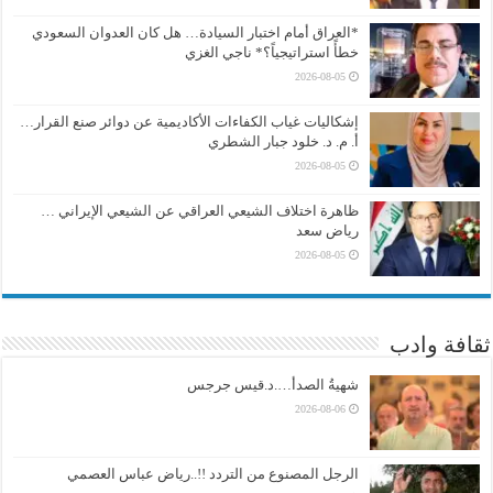
*العراق أمام اختبار السيادة… هل كان العدوان السعودي
خطأً استراتيجياً؟* ناجي الغزي
2026-08-05
إشكاليات غياب الكفاءات الأكاديمية عن دوائر صنع القرار…
أ. م. د. خلود جبار الشطري
2026-08-05
ظاهرة اختلاف الشيعي العراقي عن الشيعي الإيراني …
رياض سعد
2026-08-05
ثقافة وادب
شهيةُ الصدأ….د.قيس جرجس
2026-08-06
الرجل المصنوع من التردد !!..رياض عباس العصمي