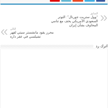
السابق
“وول ستريت جورنال”: التوتر
السعودي الأمريكي يخف مع تنامي
المخاوف بشأن إيران
التالي
محرز يقود مانشستر سيتي لقهر
تشيلسي في عقر داره
اترك رد