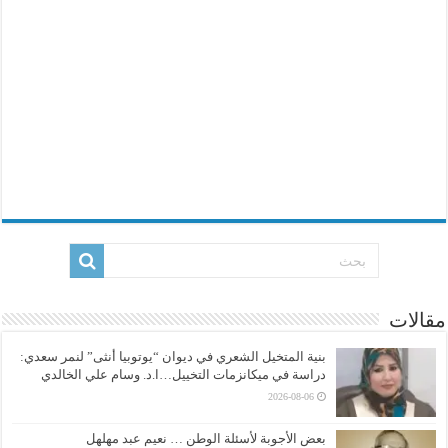
مقالات
بنية المتخيل الشعري في ديوان “يوتوبيا أنثى” لنمر سعدي:
دراسة في ميكانزمات التخييل…ا.د. وسام علي الخالدي
2026-08-06
بعض الأجوبة لأسئلة الوطن … نعيم عبد مهلهل