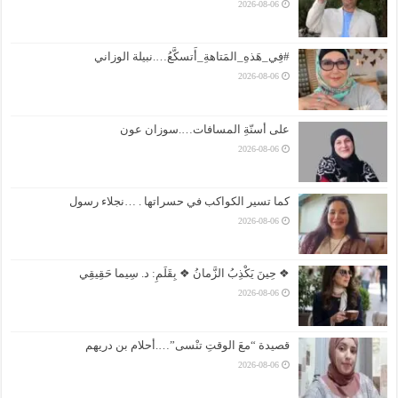
2026-08-06
#فِي_هَذهِ_المَتاهةِ_أَتسكَّعُ….نبيلة الوزاني
2026-08-06
على أسنّةِ المسافات….سوزان عون
2026-08-06
كما تسير الكواكب في حسراتها . …نجلاء رسول
2026-08-06
❖ حِينَ يَكْذِبُ الزَّمانُ ❖ بِقَلَمِ: د. سِيما حَقِيقِي
2026-08-06
قصيدة “معَ الوقتِ تنْسى”….أحلام بن دريهم
2026-08-06