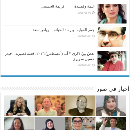
غيمة وقصيدة ____ كريمة الحسيني
2026-08-06
جمر الغواية.. و رماد الخيانة …رياض سعد
2026-08-06
بغضُ مِنْ ذكرى ٣ آب (أغسطس) ٢٠٢٦.. قصة قصيرة…حيدر
حسين سويري
2026-08-06
أخبار في صور