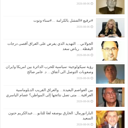
2026-08-06
#ترقيع #الفشل بالكرامة …#سناء وتوت
2026-08-06
الجولاني… التهديد الذي يفرض على العراق أقصى درجات
اليقظة…رياض سعد
2026-08-06
رؤية سيكولوجية- سياسية للحرب الدائرة بين امريكا وايران
وصعوبات التوصل الى أتفاق… د. عامر صالح
2026-08-06
بين العواصم البعيدة… والعراق القريب الدبلوماسية
العراقية… متى تصل نتائجها إلى المواطن؟ عصام الياسري
2026-08-06
البارانورمال: الخارق بوصفه لغةً للتابو….عبدالكريم حنون
السعيد
2026-08-06