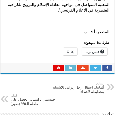
المعنية المتواصل في مواجهة معاداة الإسلام والترويج للكراهية
العنصرية في الإعلام الفرنسي”.
المصدر: أ ف ب
شارك هذا الموضوع:
فيس بوك
X
السابق
ألمانيا.. اعتقال رجل إيراني للاشتباه
بتخطيطه لاعتداء
التالي
خمسيني باكستاني يحصل على
طفله الـ60! (صور)
اترك رد