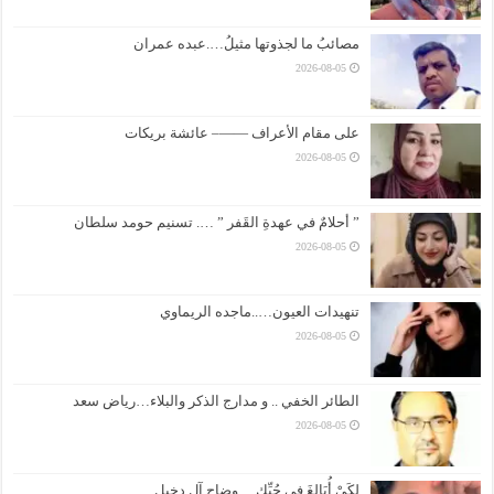
مصائبُ ما لجذوتها مثيلُ….عبده عمران
2026-08-05
على مقام الأعراف ——– عائشة بريكات
2026-08-05
” أحلامٌ في عهدةِ القَفر ” …. تسنيم حومد سلطان
2026-08-05
تنهيدات العيون…..ماجده الريماوي
2026-08-05
الطائر الخفي .. و مدارج الذكر والبلاء…رياض سعد
2026-08-05
لكَيْ أُبَالِغَ فِي حُبِّكِ… وضاح آل دخيل