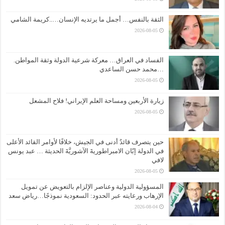
الثقة بالنفس… أجمل ما يرتديه الإنسان…..كريمة الشامي
2026-08-05
الفساد في العراق… معركة شرعية الدولة وثقة المواطن.
…محمد حسن الساعدي
2026-08-05
زيارة الأربعين ومساحة العلم الإيراني! فلاح المشعل
2026-08-05
حين يتصرف قائدٌ أدنى في الجيش، خلافًا لأوامر القائد الأعلى
في الدولة إبّان الامبراطوريةَ الآشوريَّةَ الحديثة … عبد يونس
لافي
2026-08-05
المسؤولية الدولية وعناصر الإلزام بالتعويض عن تمويل
الإرهاب ورعايته عبر الحدود: السعودية نموذجًا…رياض سعد
2026-08-04