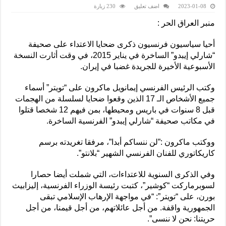
2023-01-08
اضف تعليق
230 زيارة
منبر العراق الحر :
أحيا سياسيون فرنسيون ذكرى ضحايا الاعتداء على صحيفة
“شارلي إيبدو” الساخرة في يناير 2015، في وقت أثارت النسخة
الأسبوعية الأخيرة للجريدة غضبا في إيران.
وكتب الرئيس الفرنسي إيمانويل ماكرون على “تويتر” أسماء
جميع الأشخاص الـ 17 الذين وقعوا ضحايا لسلسلة من الهجمات
قبل 8 سنوات في باريس ومحيطها، بمن فيهم 12 شخصا قتلوا
في مكاتب صحيفة “شارلي إيبدو” الفرنسية الساخرة.
ووكتب ماكرون :”لن ننساكم أبدا”، مرفقا تغريدته برسم
كاريكاتوري للفنان الفرنسي الشهير “بلانتو”.
وفي الذكرى السنوية للاعتداءات، التي شملت أيضا حصارا
لسوبرماركت “كوشير”، كتبت رئيسة الوزراء الفرنسية، إليزابيث
بورن، على “تويتر”: “في مواجهة الإرهاب الإسلامي تبقى
الجمهورية واقفة. من أجل عائلاتهم، من أجل قيمنا، من أجل
حريتنا: نحن لا ننسى”.