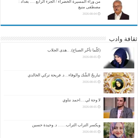
من وراء المسيرة الخضراء / الجزء الرابع …. بغداد :
مصطفى منيغ
2026-08-04
ثقافة وادب
(كلّما تأخّر الصباح).. ..هدى الجلاب
2026-08-05
تباريحُ الشَّك والوفاء…د. فريحة تركي الخالدي
2026-08-05
لا وجهَ لي….احمد نناوي
2026-08-05
ويكسر التراب التراب…… د. وحيدة حسين
2026-08-05