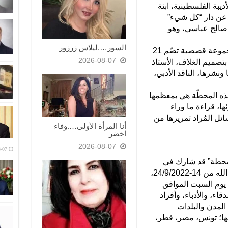
يبة الفلسطينية، ابنة
ا عن دار “كل شيء”
ذ صالح عباسي، وهو
السور….ليلاس زرزور
“سأنزل في هذه المحطة” (2022)، هو مجموعة قصصية تضّم 21
2026-08-07
وقد قام بتصميم الغلاف، الأستاذ
نشرها، الناقد الأدبي،
ذه المحطّة هي بمعظمها
ا، قراءة ما وراء
ئل المُراد تمريرها من
أنا المرأة الأولى….وفاء
اخضر
2026-08-07
-07
لمحطة” قد شارك في
معرض فلسطين الدوليّ للكتاب في رام الله من 14-24/9/2022،
 يوم السبت الموافق
صدقاء، والأدباء، وأفراد
المدن والبلدات
ها؛ تونس، مصر، قطر،