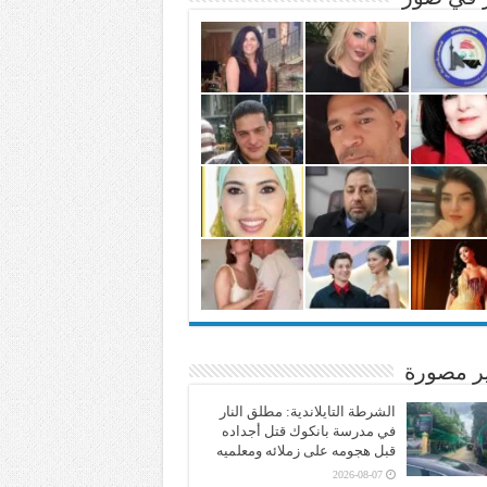
ير مصورة
الشرطة التايلاندية: مطلق النار
في مدرسة بانكوك قتل أجداده
قبل هجومه على زملائه ومعلميه
2026-08-07