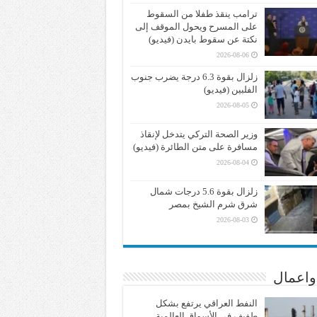
ترامب ينقذ طفلا من السقوط
على المسرح ويحول الموقف إلى
نكتة عن سقوط بايدن (فيديو)
2026-08-06
زلزال بقوة 6.3 درجة يضرب جنوب
الفلبين (فيديو)
2026-08-05
وزير الصحة التركي يتدخل لإنقاذ
مسافرة على متن الطائرة (فيديو)
2026-08-04
زلزال بقوة 5.6 درجات شمال
شرق شرم الشيخ بمصر
2026-08-03
واعمال
النفط العراقي يرتفع بشكل
طفيف في الأسواق العالمية