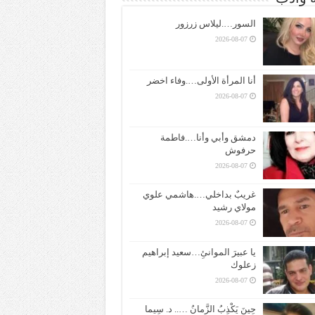
السور….ليلاس زرزور
2026-08-07
أنا المرأة الأولى….وفاء اخضر
2026-08-07
دمشق وأبي وأنا….فاطمة
حرفوش
2026-08-07
غريبٌ بداخلي….هاشمي علوي
مولاي رشيد
2026-08-07
يا عبيرَ الموانئِ…سعيد إبراهيم
زعلوك
2026-08-07
حِينَ يَكْذِبُ الزَّمانُ ….. د. سِيما