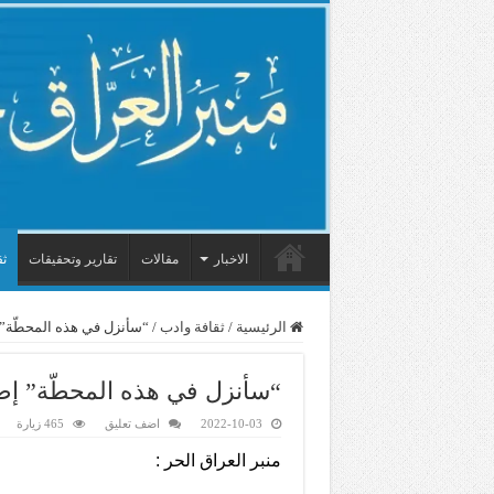
الاخبار
مقالات
تقارير وتحقيقات
ثق
الرئيسية
/
ثقافة وادب
/
“سأنزل في هذه المحطّة” إ
“سأنزل في هذه المحطّة” إصد
2022-10-03
اضف تعليق
465 زيارة
منبر العراق الحر :