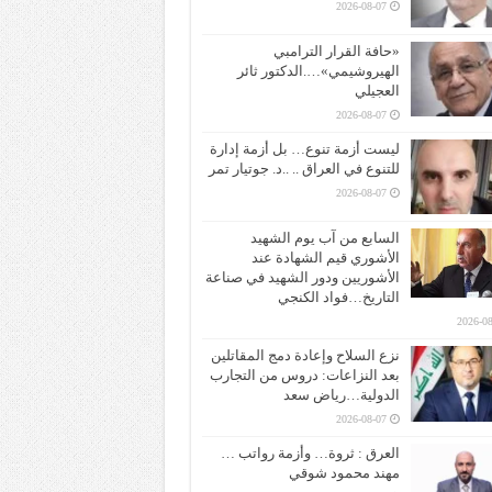
2026-08-07
«حافة القرار الترامبي
الهيروشيمي»….الدكتور ثائر
العجيلي
2026-08-07
ليست أزمة تنوع… بل أزمة إدارة
للتنوع في العراق .. ..د. جوتيار تمر
2026-08-07
السابع من آب يوم الشهيد
الأشوري قيم الشهادة عند
الأشوريين ودور الشهيد في صناعة
التاريخ…فواد الكنجي
2026-08
نزع السلاح وإعادة دمج المقاتلين
بعد النزاعات: دروس من التجارب
الدولية…رياض سعد
2026-08-07
العرق : ثروة… وأزمة رواتب …
مهند محمود شوقي