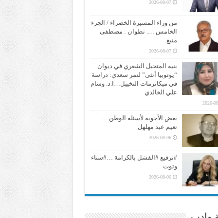
2026-08-07
من وراء المسيرة الخضراء / الجزء
الخامس …. تطوان : مصطفى
منيغ
2026-08-07
بنية المتخيل الشعري في ديوان
“يوتوبيا أنثى” لنمر سعدي: دراسة
في ميكانزمات التخييل…ا.د. وسام
علي الخالدي
2026-08
بعض الأجوبة لأسئلة الوطن …
نعيم عبد مهلهل
2026-08-06
#ترقيع #الفشل بالكرامة …#سناء
وتوت
2026-08-06
ة وادب