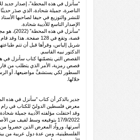
“سأنزل في هذه المحطة”، إصدار جديد للأد
الناصرة، جميلة شحادة، الذي صدَر حديثً
للنشر والتوزيع في حيفا لصاحبها الأستا
الإصدار التاسع للأديبة شحادة.
قصة، وتقع في 128 صفحة. هذا 
شربل إلياس، وقرأها قبل أن تتم طباعتها و
الدكتور نبيه القاسم.
القصص التي يتضمّنها كتاب سأنزل في ه
قصص رمزية، الأمر الذي يتطلب من قارئه
السطور لكي يستشفَّ مواضيعها، أو الرسا
خلالها.
جدير بالذكر أن كتاب “سأنزل في هذه ا
وقد احتفلت مؤلفته الأديبة جميلة شحادة
17/9/2022 بتوقيعه وسط لفيف من الأ
أسرتها، ورواّد المعرض الذين حضروا من 
الفلسطينية، ومن عدة دول عربية من بين