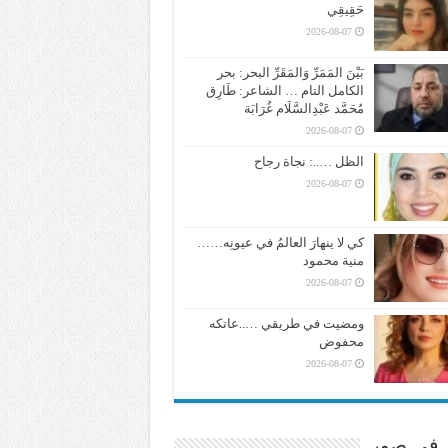
حَقِيقِي
2026-08-07
بَيْنَ المَمَرِّ وَالمَقَرِّ البحر: بحر
الكامل التام … الشاعر: طَارِق
مُحَمَّد عَبْدِالسَّلَام غُرَابَة
2026-08-07
الظل …..: نجاة رجاح
2026-08-07
كي لا ينهارَ العالمُ في عيونِه……
منية محمود
2026-08-07
ومضيت في طريقي …..عاتكه
محفوض
2026-08-07
ر في صور