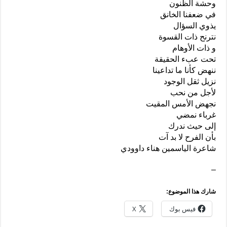
وحشة الظنون
في ضعفنا الخانق
يذوي السؤال
نترنح ذات القسوة
و ذات الأوهام
تحت عبء الحقيقة
ننهض كأنا ما تداعينا
نزيل ثقل الوجود
لأجل من نحب
نجهض الأمس المقيت
غرباء نمضي
إلى حيث ندرك
بأن الفرح لا بد آت
شاعرة الياسمين هناء داوودي
–
شارك هذا الموضوع:
فيس بوك
X