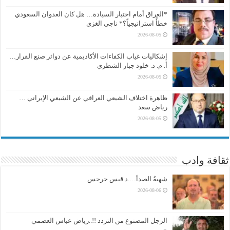
*العراق أمام اختبار السيادة… هل كان العدوان السعودي
خطأً استراتيجياً؟* ناجي الغزي
2026-08-05
إشكاليات غياب الكفاءات الأكاديمية عن دوائر صنع القرار…
أ. م. د. خلود جبار الشطري
2026-08-05
ظاهرة اختلاف الشيعي العراقي عن الشيعي الإيراني …
رياض سعد
2026-08-05
ثقافة وادب
شهيةُ الصدأ….د.قيس جرجس
2026-08-06
الرجل المصنوع من التردد !!..رياض عباس العصمي