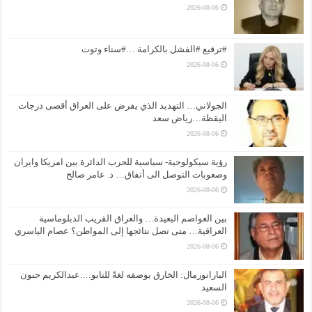
2026-08-06
#ترقيع #الفشل بالكرامة …#سناء وتوت
2026-08-06
الجولاني… التهديد الذي يفرض على العراق أقصى درجات
اليقظة…رياض سعد
2026-08-06
رؤية سيكولوجية- سياسية للحرب الدائرة بين امريكا وايران
وصعوبات التوصل الى أتفاق… د. عامر صالح
2026-08-06
بين العواصم البعيدة… والعراق القريب الدبلوماسية
العراقية… متى تصل نتائجها إلى المواطن؟ عصام الياسري
2026-08-06
البارانورمال: الخارق بوصفه لغةً للتابو….عبدالكريم حنون
السعيد
2026-08-06