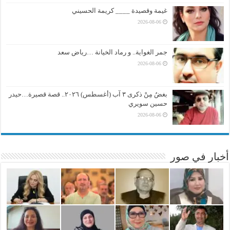
غيمة وقصيدة ____ كريمة الحسيني
2026-08-06
جمر الغواية.. و رماد الخيانة …رياض سعد
2026-08-06
بغضُ مِنْ ذكرى ٣ آب (أغسطس) ٢٠٢٦.. قصة قصيرة…حيدر
حسين سويري
2026-08-06
أخبار في صور