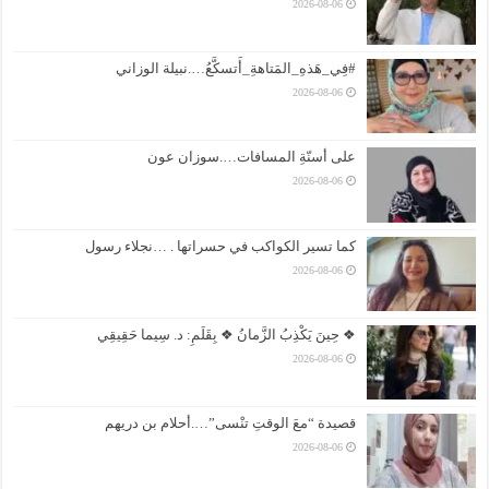
2026-08-06
#فِي_هَذهِ_المَتاهةِ_أَتسكَّعُ….نبيلة الوزاني
2026-08-06
على أسنّةِ المسافات….سوزان عون
2026-08-06
كما تسير الكواكب في حسراتها . …نجلاء رسول
2026-08-06
❖ حِينَ يَكْذِبُ الزَّمانُ ❖ بِقَلَمِ: د. سِيما حَقِيقِي
2026-08-06
قصيدة “معَ الوقتِ تنْسى”….أحلام بن دريهم
2026-08-06