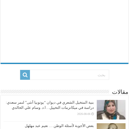
مقالات
بنية المتخيل الشعري في ديوان “يوتوبيا أنثى” لنمر سعدي:
دراسة في ميكانزمات التخييل…ا.د. وسام علي الخالدي
2026-08-06
بعض الأجوبة لأسئلة الوطن … نعيم عبد مهلهل