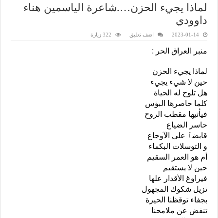
لماذا يجيء الحزن….شاعرة الياسمين هناء
داوودي
2023-01-14
اضف تعليق
322 زيارة
منبر العراق الحر :
لماذا يجيء الحزن
حين لا شيء يجيء
هل تلوح له الحياة
كلما حاصرها البؤس
فيأتيها مقطب الروح
حاسر الضياع
قابضٱ على الآوجاع
و التوسلات البكماء
أم هو العمر السقيم
حين لا يستقيم
فيراوغ الأقدار علها
تزيل شكوك المجهول
بجفاء توقظنا الحيرة
تنفض عن ملامحنا