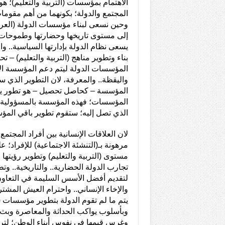
الاهتمام بمؤسسات (التربية والتعليم)؛ ه
المجتمع والدولة؛ بكونهما من أهم مقومات
وحين نسعى لبناء مؤسسات الدولة (العراق
إلى مستوى تاريخها وحضارتها وطموحات ش
يسعى نظام الدولة بإدارتها السياسية.. وال
بناء وتطوير مناهج (التربية والتعليم) – ت
المؤسسات الدولة ليتم دعم المؤسسة الا
واليقظة.. والمعرفة، لان التطوير الذي
المؤسسة – كحاصل تحصيل – هو تطور يمت
المؤسسات؛ فهذه المؤسسة بالمسؤولية ال
الذي تصل إليه؛ ستقوم تطوير باقي المؤ
لان العلاقات الإنسانية بين أفراد المجتمع
مرهونة بـ(التنشئة الاجتماعية) للإفراد؛
مستوى (التربية والتعليم) وتطوير رؤيتها
تجارب الدولة الحضارية.. والتاريخية.. وتط
لتقديم أفضل الأسس السليمة في التعاون..
والإخاء الإنساني.. واحترام العيش المشتر
يتم ما لم تقوم الدولة بتطوير مؤسسات (ال
وبأسلوب يواكب الحداثة والمعاصرة وبث ر
وغرس قيمها في نفوس أبناء الوطن؛ لتر