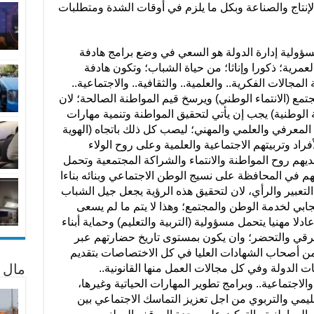
إنتاج والصناعة وبكل ما يلزم في أوقات الشدة ومتطلبات
سؤولية إدارة الدولة هو السعي في وضع برامج هادفة
لعمرية؛ ذكورا وإناثا؛ من حياة الشباب؛ وتكون هادفة
الات الفكرية.. والعلمية.. والثقافية.. والاجتماعية..
جتمع (الانتماء الوطني) ويرسخ قيم المواطنة الصالحة؛ لان
بية الوطنية) يجب إن يأتي لتحقيق المواطنة وتنمية مهارات
المعرفي والعلمي والمهني؛ ليصب كل ذلك باتجاه (الهوية
فراد وتربيتهم الاجتماعية والعلمية وعلى روح الولاء
ديهم روح المواطنة والانتماء والشراكة المجتمعية وتحمل
هم في المحافظة على نسيج الوطن الاجتماعي وبنائه بناءا
التعبير والرأي، لان لتحقيق هذه الرؤية يجعل جيل الشباب
ابي لخدمة الوطن والمجتمع؛ وهذا لا يتم ما لم يسعى
دلا مهنيا يتحمل مسؤولية (التربية والتعليم) وحماية أبناء
لرقي والتحضر؛ وان يكون بمستوى تاريخ حضارتهم عبر
ومن أصحاب الشهادات العليا في كل الاختصاصات بتقديم
مال 
لدولة وفي كل مجالات العمل منها القانونية..
. والاجتماعية.. وبرامج تطوير المهارات الحياتية وغيرها،
يمي والتربوي من اجل تعزيز التماسك الاجتماعي بين