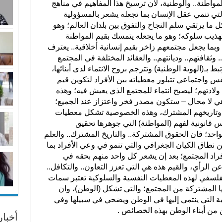
المواطنة.. والوطنية، لان ترسيخ هذا المفاهيم في مناهج
ي التي تنمي عقل الإنسان بما تجعله يشعر بالمسؤولية
 ما يرتقي سلم النجاح والتفوق بين بلدان العالم؛ وهو
تهذيب سلوكه؛ وهو ما يجعله يتمسك بقيم المواطنة
وبما يجعل مجتمعهم زاخر بقيم إنسانية أخلاقية.. يعترف
 وثقافتهم.. وديانتهم.. والعقائد المختلفة في المجتمع
ط بـ(الهوية الوطنية) وتترجم بروح الانتماء لدى أبنائها،
س واجتماعي تتبلور معطياته بين الأفراد لتكوين قيم
 ولادتهم؛ ليصبح انتماء للمجتمع الذي يعيش فيه؛ وهذه
هي لا محال – ستكون مصدر فخر واعتزاز عند الجميع؛
. وتاريخهم المشترك، وهذه الخصوصية تشكل معطيات
 قانونية لفهم (المواطنة) التي جوهرها تحقيق
لواحد؛ فان الحقوق المشتركة.. والتاريخ المشترك.. والعلم
ن نطاق الكيان الجغرافي والتي تنمو في وعي الأفراد بما
فراد المجتمع؛ بعد إن يشعر كل واحد منهم بحقه في
 عن الرأي، والقيم هذه هي التي تعزز التعاون.. والتكافل..
الفلسفي لهذه المعطيات النفسية والسلوكية تعتبر سمات
ا المشتركة من المجتمع؛ والتي تشكل (الوطن)، وان
عية التي ينتمي إليها في الوطن ويضحي في سبيلها وفي
من أبناء الوطن بهذه الخصائص .
أخبا