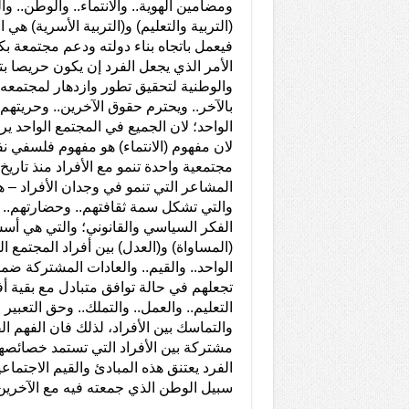
ومضامين الهوية.. والانتماء.. والوطن.. و
(التربية والتعليم) و(التربية الأسرية) ه
فيعمل باتجاه بناء دولته ودعم مجتمعة بكل
الأمر الذي يجعل الفرد إن يكون حريصا ب
والوطنية لتحقيق تطور وازدهار لمجتمعه 
بالآخر.. ويحترم حقوق الآخرين.. وحريتهم..
الواحد؛ لان الجميع في المجتمع الواحد يرتب
لان مفهوم (الانتماء) هو مفهوم فلسفي نف
مجتمعية واحدة تنمو مع الأفراد منذ تاريخ
المشاعر التي تنمو في وجدان الأفراد – 
والتي تشكل سمة ثقافتهم.. وحضارتهم.
الفكر السياسي والقانوني؛ والتي هي أسس
(المساواة) و(العدل) بين أفراد المجتمع ا
الواحد.. والقيم.. والعادات المشتركة ضم
تجعلهم في حالة توافق متبادل مع بقية أ
التعليم.. والعمل.. والتملك.. وحق التعبير
والتماسك بين الأفراد، لذلك فان الفهم 
مشتركة بين الأفراد التي تستمد خصائصه
الفرد يعتنق هذه المبادئ والقيم الاجتما
سبيل الوطن الذي جمعته فيه مع الآخرين 