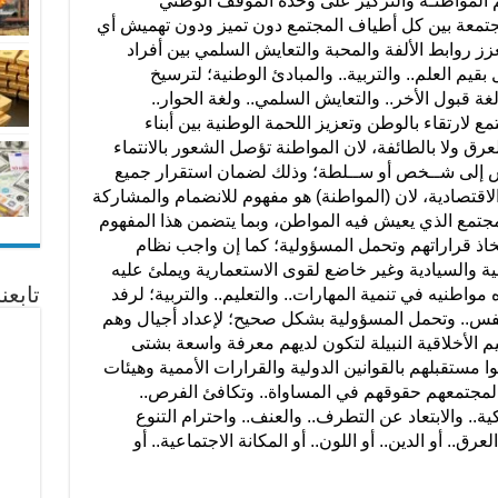
م المواطنـة والتركيز على وحدة الموقف الوطني
لمجتمعة بين كل أطياف المجتمع دون تميز ودون تهميش أي
روابط الألفة والمحبة والتعايش السلمي بين أفراد
قيم العلم.. والتربية.. والمبادئ الوطنية؛ لترسيخ
 قبول الأخر.. والتعايش السلمي.. ولغة الحوار..
 لارتقاء بالوطن وتعزيز اللحمة الوطنية بين أبناء
عرق ولا بالطائفة، لان المواطنة تؤصل الشعور بالانتماء
ـيس إلى شــخص أو ســلطة؛ وذلك لضمان استقرار جميع
الاقتصادية، لان (المواطنة) هو مفهوم للانضمام والمشاركة
للمجتمع الذي يعيش فيه المواطن، وبما يتضمن هذا المفهوم
خاذ قراراتهم وتحمل المسؤولية؛ كما إن واجب نظام
طنية والسيادية وغير خاضع لقوى الاستعمارية ويملئ عليه
تابع
مواطنيه في تنمية المهارات.. والتعليم.. والتربية؛ لرفد
النفس.. وتحمل المسؤولية بشكل صحيح؛ لإعداد أجيال وهم
م الأخلاقية النبيلة لتكون لديهم معرفة واسعة بشتى
وا مستقبلهم بالقوانين الدولية والقرارات الأممية وهيئات
 لمجتمعهم حقوقهم في المساواة.. وتكافئ الفرص..
.. والابتعاد عن التطرف.. والعنف.. واحترام التنوع
.. أو الدين.. أو اللون.. أو المكانة الاجتماعية.. أو