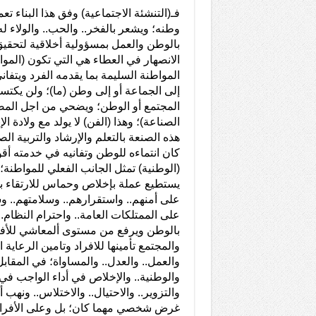
فـ(التنشئة الاجتماعية) وفق هذا البناء تعم
وطنه؛ ويشعر بالفخر.. والحب.. والولاء له؛
بالوطن والعمل بمسؤولية أخلاقية لتحقي
الانصهار في العطاء هي التي تكون (الم
المواطنة السليمة بما يقدمه الفرد ويتفا
إلى الجماعة أو إلى وطن (ما)؛ ولن يكتسب
المجتمع أو الوطن؛ ويضحي من اجل المصل
الصناعة)؛ وهذا (الفن) لا يولد مع ولادة ال
هذه الصنعة بالتعلم والإرشاد والتربية 
كان انتماءه للوطن وتفانيه في خدمته أقو
(الوطنية) تمثل الجانب الفعلي للمواطنة
يستطيع عملة بإخلاص وحماس للارتقاء بوط
على أمنهم.. واستقرارهم.. وسلامتهم.. و
على الممتلكات العامة.. واحترام النظام.
بالوطن ويرفع من مستوى ألمعاشي للأفرا
والمجتمع تأمينها للافراد وتامين الرعاية 
والعمل.. والعدل.. والمساواة؛ في المقابل ي
والوطنية.. والإخلاص في أداء الواجب في 
والتزوير.. والاحتيال.. والاختلاس.. ونهب
غرض شخصي مهما كان؛ بل وعلى الأفراد إ