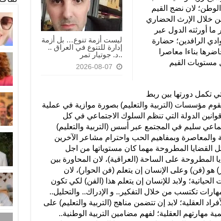
الوطن؛ لان نضج القيم
من خلال الإرث الحضاري
ما أورثته الدول عبر
ليست أزمة تنوع… بل أزمة
ادي الرافدين؛ حضارة
إدارة للتنوع في العراق ..
اضرها بناءا معاصرا
..د. جوتيار تمر
 مستويات القيم
2026-08-07
لتي تكمل دورتها بين ربط
ما تقوم مؤسسات (التربية والتعليم) بصورة موازية في عملية
ن قوانين الدولة التي تنظم السلوك الاجتماعي في كل
اعي سليم في المجتمع عبر أسس (التربية والتعليم)
ثة والمعاصرة وبمفاهيم الحب واحترام مشاعر الآخرين
ل القضايا المطروحة مهما كان مستوياتها من اجل
 المطروحة على الساحة (العراقية)، لان المحاورة بين
 هو (فن) وعلى الإنسان إن يتعلم (فن الحوار)، لان
ت الحياتية؛ ولابد للإنسان إن يتعلم هذا (الفن) لكي تكون
ارات تكتسب من خلال التفكير.. و الإدراك.. والتحليل..
راد العقلية؛ لابد إن تتضمن مناهج (التربية والتعليم) على
ية مهارتهم العقلية؛ لفهم مضامين التربية الوطنية..