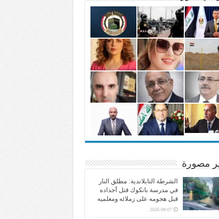
ير مصورة
الشرطة التايلاندية: مطلق النار
في مدرسة بانكوك قتل أجداده
قبل هجومه على زملائه ومعلميه
2026-08-07