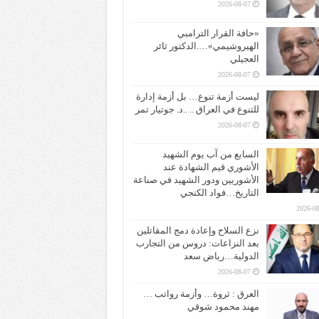
2026-08-07
«حافة القرار الترامبي
الهيروشيمي»….الدكتور ثائر
العجيلي
2026-08-07
ليست أزمة تنوع… بل أزمة إدارة
للتنوع في العراق .. ..د. جوتيار تمر
2026-08-07
السابع من آب يوم الشهيد
الأشوري قيم الشهادة عند
الأشوريين ودور الشهيد في صناعة
التاريخ…فواد الكنجي
2026-08
نزع السلاح وإعادة دمج المقاتلين
بعد النزاعات: دروس من التجارب
الدولية…رياض سعد
2026-08-07
العرق : ثروة… وأزمة رواتب …
مهند محمود شوقي