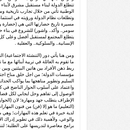
تتطلع الدولة لبناء مستقبل مشرق لأبناء 
الوطنية تأتي من خلال تجارب تاريخية و
وتطلعات نظام الدولة ورؤيته في استثمار 
مسيرة تاريخ حضارتها التي هي (حضارة و
سومر.. وأكد.. واشور) للشروع في بناء ح
يتطلع المجتمع لمستقبل أفضل وعلى كل
الإنسانية.. والسلوكية.. والعقلية .
ومن هنا يأتي دور (التنشئة الاجتماعية) ا
ما تقوم به العائلة في تربية أبنائها مع 
ربط ذهن الأفراد بين هاتين البيئتين وبي
مؤسسات الدولة؛ من اجل خلق مناخ اجتم
السليم وتطوير مناهجها بما يواكب الحدا
واعتماد على أسلوب الحوار الناضج في ك
الوصول إلى تفاهم وحل ايجابي لكل قضايا
الإطراف يتطلب جهد ومهارة؛ لان (الحوار)
(التعليم) ما هو إلا (فن) من فنون المهارا
لدية خبرة في تعلم هذه المهارات؛ وهي مه
والوعي، ولأهمية ذلك في تطوير إدراك الأف
برامج معاصرة لتدريسها على الطلبة؛ لتنم