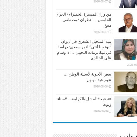
2026-08-07
من وراء المسيرة الخضراء / الجزء
الخامس …. تطوان : مصطفى
منيغ
2026-08-07
بنية المتخيل الشعري في ديوان
“يوتوبيا أنثى” لنمر سعدي: دراسة
في ميكانزمات التخييل…ا.د. وسام
علي الخالدي
2026-08
بعض الأجوبة لأسئلة الوطن …
نعيم عبد مهلهل
2026-08-06
#ترقيع #الفشل بالكرامة …#سناء
وتوت
2026-08-06
ة وادب