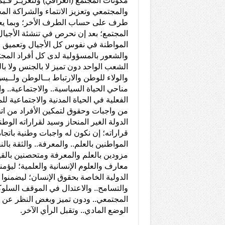
مكونات المجتمع (العراقي) ولتعزيـز قـي
والمجتمعي وتعزيز الانتماء والشراكة ا
طرف على حساب الطرف الأخر؛ وبما يعزز 
المجتمع؛ بعد إن نحرص في تنشئة الأجيال ب
المواطنة في نفوس كل الأجيال وتعميق لغة
والشعور بالمسؤولية لدى كل أفراد المجتمع
الشعب الواحد دون تميز لا بالجنس ولا بال
والولاء للوطن والارتباط بــالوطن ولـ
مناحي الحياة السياسية.. والاجتماعية.. و
الفعلية في الحياة المدنية والاجتماعية 
من واجبات وحقوق لتمكين الأفراد من ات
الدولة الغير المنحاز وسيد لقراراته الو
قراراته؛ إن نكون له واجبات وطنية باتجاه 
المواطنين بالعلم.. والمعرفة.. والثقة ب
مزودين بالعلم والمعرفة ومتحصنين بالقي
معارف والعلوم الإنسانية والعلمية؛ ليؤمن
الدولية الخاصة بحقوق الإنسان؛ ليضمنوا
والتسامح.. والاعتدال في الموقف السلوكية
المجتمعي.. ودون تميز وبغض النظر عن العرق
الوضع المادي.. وتقبل الرأي الآخر.