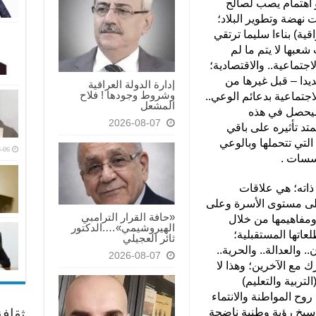
و اهتمام يصب لصالح
 نهضة وتطوير البلاد؛
ية) بناءا سليما ترتقي
عبها لا يتم ما لم
اجتماعية.. والاقتصادية؛
حديدا – قبل غيرها من
إدارة الدولة العراقية
وشروط وجودها ! فلاح
جتماعية بدعائم الوعي..
المشعل
 سيحصل في هذه
2026-08-07
د تأثيره على باقي
تي تتحملها وبالوعي
-06
سسات .
 ذاته؛ هي علاقات
 على مستوى الأسرة وعلى
«حافة القرار الترامبي
 ومفاهيمها من خلال
الهيروشيمي»….الدكتور
لعاتها المستقبلية؛
ثائر العجيلي
 والعدالة.. والحرية..
2026-08-07
ك مع الآخرين؛ وهذا لا
تربية والتعليم)
وح المواطنة والانتماء
ثقاف
سيخ رؤية وطنية ناضجة