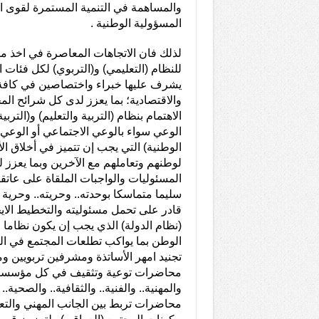
والمساهمة في التنمية المستمرة لقوى ال
المسؤولية الوطنية .
لذلك فان الاتجاهات المعاصرة في اخذ م
للنظام (التعليمي) و(التربوي) لكل فئات ا
يشرف عليها خبراء واختصاصين في كافة المج
والاقتصادية؛ بما يعزز لدى كل شرائح الم
الاهتمام بنظام (التربية والتعليم) و(التر
الوعي سواء بالوعي الاجتماعي أو الوعي 
الوطنية) التي يجب إن تتميز في أخلاق الأ
لوطنهم وتعاملهم مع الآخرين وبما يعزز ل
المسئوليات والواجبات الملقاة على عاتق
سليما متماسكا بوحدته.. وحريته.. وحرية 
قادر على تحمل مسئوليته والتخطيط الايج
(نظام الدولة) الذي يجب إن يكون نظاما عا
الوطن بما يواكب تطلعات المجتمع في ا
تجنيد امهر الأساتذة ومشرفين تربويين 
محاضرات توعية وتثقيف في كل مؤسسات ا
والمهنية.. والفنية.. والثقافية.. والصحية.
محاضرات تربط بين الجانب المهني والتعل