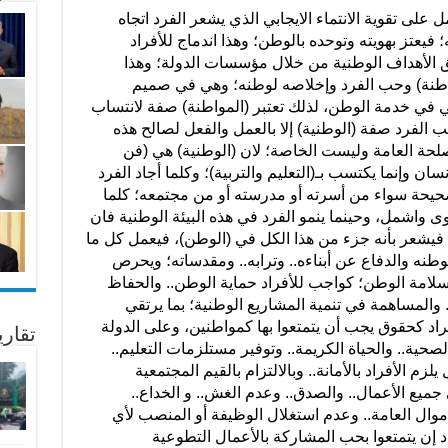
ل على تقوية الانتماء الايجابي الذي يشعر الفرد اتجاه
 فيعتز بهويته وتوحده بالوطن؛ وهذا اندماج للأفراد
ق الأهداف الوطنية من خلال مؤسسات الدولة؛ وهذا
واطنة) وحب الفرد وإخلاصه لوطنه؛ وهي في صميم
ني في خدمة الوطن، لذلك تعتبر (المواطنة) صفة لانتساب
 الفرد صفة (الوطنية) إلا بالعمل والفعل لصالح هذه
حة العامة وليست الخاصة؛ لان (الوطنية) هي (فن
إنسان وإنما يكتسب بـ(التعليم والتربية)؛ وكلما أجاد الفرد
الصحيحة سواء من أسرته أو مدرسته أو من مجتمعه؛ كلما
ى واشمل، وحينما ينمو الفرد في هذه البيئة الوطنية فان
؛ فيشعر بأنه جزء من هذا الكل في (الوطن)، فيعمل كل ما
نه والدفاع عن أبناءه.. وترابه.. ومقدساته؛ ويحرص
سلامة الوطن؛ كواجب للأفراد حماية الوطن.. والحفاظ
. والمساهمة في تنمية المشاريع الوطنية؛ بما يرتقي
د كحقوق يجب أن يتمتعوا بها كمواطنين، وعلى الدولة
تقار
الصحية.. والحياة الكريمة.. وتوفير مستلزمات التعليم..
لزم الأفراد بالأمانة.. وبالالتزام بالقيم المجتمعية
جميع الأعمال.. والصدق.. وعدم الغش.. و الخداع..
 أموال العامة.. وعدم استغلال الوظيفة أو المنصب لأي
ن يتمتعوا بحب المشاركة بالأعمال التطوعية