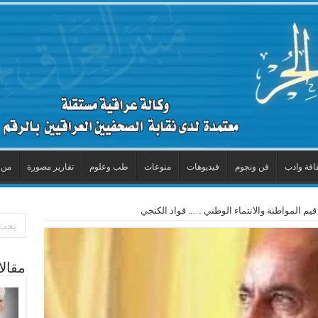
افة وادب
فن ونجوم
فيديوهات
منوعات
طب وعلوم
تقارير مصورة
من 
 قيم المواطنة والانتماء الوطني ….. فواد الكنجي
مقال