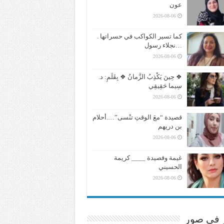
عون
2026-08-06
كما تسير الكواكب في حسراتها .
…نجلاء رسول
2026-08-06
❖ حِينَ يَكْذِبُ الزَّمانُ ❖ بِقَلَمِ: د.
سِيما حَقِيقِي
2026-08-06
قصيدة “معَ الوقتِ تنْسى”….أحلام
بن دريهم
2026-08-06
غيمة وقصيدة ____ كريمة
الحسيني
2026-08-06
ر في صور