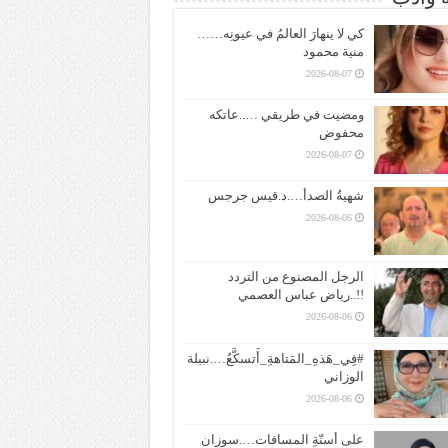
كي لا ينهارَ العالمُ في عيونِه……
منية محمود
2026-08-07
ومضيت في طريقي …..عاتكه
محفوض
2026-08-07
شهيةُ الصدأ….د.قيس جرجس
2026-08-06
الرجل المصنوع من التردد
!!..رياض عباس العصمي
2026-08-06
#فِي_هَذهِ_المَتاهةِ_أَتسكَّعُ….نبيلة
الوزاني
2026-08-06
على أسنّةِ المسافات….سوزان