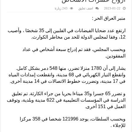
2023-01-22
اضف تعليق
243 زيارة
منبر العراق الحر :
ارتفع عدد ضحايا الفيضانات في الفلبين إلى 35 شخصًا ، وأصيب
12، وفقا لمجلس الدولة للحد من مخاطر الكوارث.
وبحسب المجلس، فقد تم إدراج سبعة أشخاص في عداد
المفقودين.
يشار إلى أن 1780 منزلا تضرر، منها 548 دمر بشكل كامل.
وانقطع التيار الكهربائي في 68 مدينة، وانقطعت إمدادات المياه
في 17 مدينة، وتضررت خطوط الاتصالات في 14 مدينة أخرى.
و تضرر 65 جسرا و35 ميناءا بحريا من جراء الكارثة. تم تعليق
الدراسة في المؤسسات التعليمية في 622 مدينة وبلدية، وتوقف
العمل في 151 أخرى.
وبحسب السلطات، يوجد 121996 شخصا في 358 مركزا
للإجلاء .