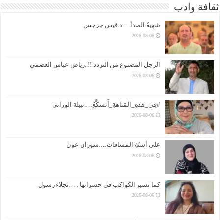
ثقافة وادب
شهيةُ الصدأ….د.قيس جرجس
2026-08-06
الرجل المصنوع من التردد !!..رياض عباس العصمي
2026-08-06
#فِي_هَذهِ_المَتاهةِ_أَتسكَّعُ….نبيلة الوزاني
2026-08-06
على أسنّةِ المسافات….سوزان عون
2026-08-06
كما تسير الكواكب في حسراتها . …نجلاء رسول
2026-08-06