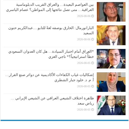
بين العواصم البعيدة… والعراق القريب الدبلوماسية
العراقية… متى تصل نتائجها إلى المواطن؟ عصام الياسري
2026-08-06
البارانورمال: الخارق بوصفه لغةً للتابو….عبدالكريم حنون
السعيد
2026-08-06
*العراق أمام اختبار السيادة… هل كان العدوان السعودي
خطأً استراتيجياً؟* ناجي الغزي
2026-08-05
إشكاليات غياب الكفاءات الأكاديمية عن دوائر صنع القرار…
أ. م. د. خلود جبار الشطري
2026-08-05
ظاهرة اختلاف الشيعي العراقي عن الشيعي الإيراني …
رياض سعد
2026-08-05