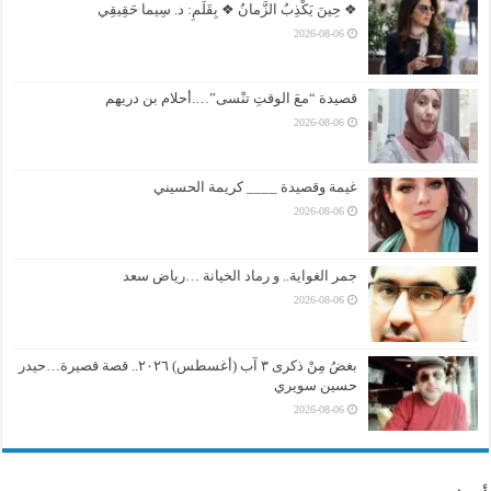
❖ حِينَ يَكْذِبُ الزَّمانُ ❖ بِقَلَمِ: د. سِيما حَقِيقِي
2026-08-06
قصيدة “معَ الوقتِ تنْسى”….أحلام بن دريهم
2026-08-06
غيمة وقصيدة ____ كريمة الحسيني
2026-08-06
جمر الغواية.. و رماد الخيانة …رياض سعد
2026-08-06
بغضُ مِنْ ذكرى ٣ آب (أغسطس) ٢٠٢٦.. قصة قصيرة…حيدر
حسين سويري
2026-08-06