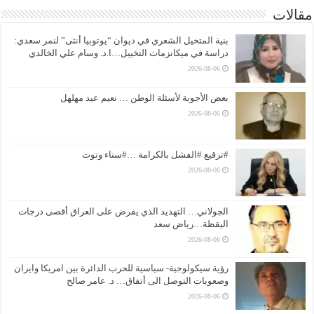
مقالات
بنية المتخيل الشعري في ديوان “يوتوبيا أنثى” لنمر سعدي:
دراسة في ميكانزمات التخييل…ا.د. وسام علي الخالدي
2026-08-06
بعض الأجوبة لأسئلة الوطن … نعيم عبد مهلهل
2026-08-06
#ترقيع #الفشل بالكرامة …#سناء وتوت
2026-08-06
الجولاني… التهديد الذي يفرض على العراق أقصى درجات
اليقظة…رياض سعد
2026-08-06
رؤية سيكولوجية- سياسية للحرب الدائرة بين امريكا وايران
وصعوبات التوصل الى أتفاق… د. عامر صالح
2026-08-06