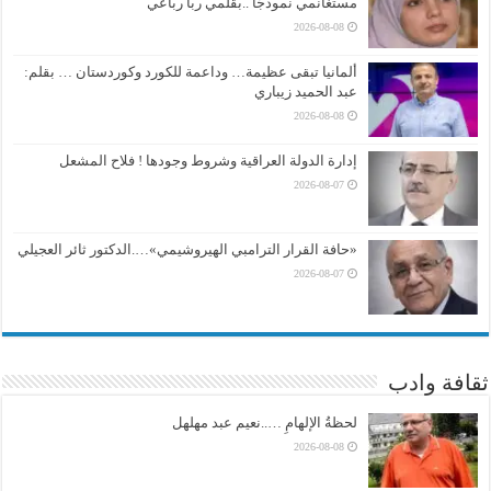
مستغانمي نموذجًا ..بقلمي ربا رباعي
2026-08-08
ألمانيا تبقى عظيمة… وداعمة للكورد وكوردستان … بقلم:
عبد الحميد زيباري
2026-08-08
إدارة الدولة العراقية وشروط وجودها ! فلاح المشعل
2026-08-07
«حافة القرار الترامبي الهيروشيمي»….الدكتور ثائر العجيلي
2026-08-07
ثقافة وادب
لحظةُ الإلهامِ …..نعيم عبد مهلهل
2026-08-08