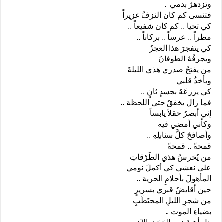
وتزدهرُ بدمي ..
فتنسى كم كان النزفُ غزيراً
كي تحيا .. كم كان شفيعاً ..
مطراً .. عرساً .. بركاناً ..
كي يتفجرَ هذا العجزُ
ويجرفُهُ الطوفانُ
من يفتحُ صدري هذي الليلةَ
ويأخذُ قلبي
كي يزرعَهُ بجسدٍ ثانٍ ..
فما زال يخفقُ حتى اللحظة ..
إني أبصرُ حقلاً يابساً
وكأني أمضي فيه
وأصافحُ كلَّ سنابلِهِ ..
قمحةً .. قمحةً
من يُخرسُ هذي الطَرْقاتِ
على نعشي كي أكملَ نومي
المأهولَ بأحلامِ الحرية ..
حين أقايضُ قبري بسريرٍ
من شجرِ الليلِ المحتَطَبِ
بضياءِ الموت ..