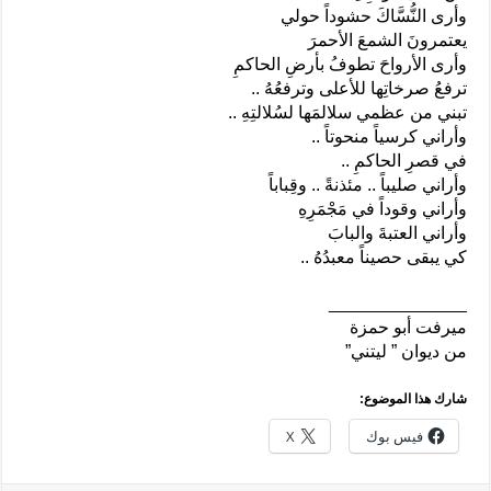
وأرى النُّسَّاكَ حشوداً حولي
يعتمرونَ الشمعَ الأحمرَ
وأرى الأرواحَ تطوفُ بأرضِ الحاكمِ
ترفعُ صرخاتِها للأعلى وترفعُهُ ..
تبني من عظمي سلالمَها لسُلالتِهِ ..
وأراني كرسياً منحوتاً ..
في قصرِ الحاكمِ ..
وأراني صليباً .. مئذنةً .. وقِباباً
وأراني وقوداً في مَجْمَرِهِ
وأراني العتبةَ والبابَ
كي يبقى حصيناً معبدُهُ ..
______________
ميرفت أبو حمزة
من ديوان ” ليتني”
شارك هذا الموضوع:
فيس بوك
X