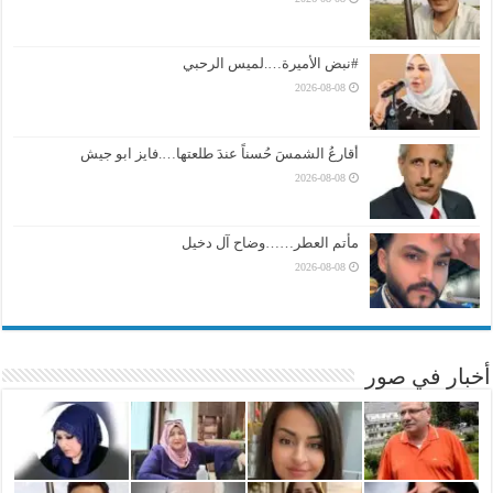
#نبض الأميرة….لميس الرحبي
2026-08-08
أقارعُ الشمسَ حُسناً عندَ طلعتها….فايز ابو جيش
2026-08-08
مأتم العطر……وضاح آل دخيل
2026-08-08
أخبار في صور