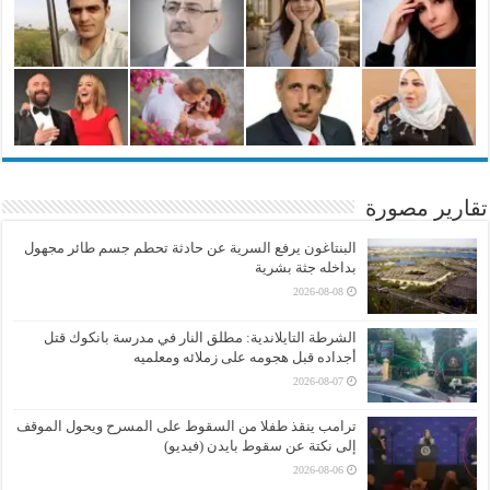
تقارير مصورة
البنتاغون يرفع السرية عن حادثة تحطم جسم طائر مجهول
بداخله جثة بشرية
2026-08-08
الشرطة التايلاندية: مطلق النار في مدرسة بانكوك قتل
أجداده قبل هجومه على زملائه ومعلميه
2026-08-07
ترامب ينقذ طفلا من السقوط على المسرح ويحول الموقف
إلى نكتة عن سقوط بايدن (فيديو)
2026-08-06