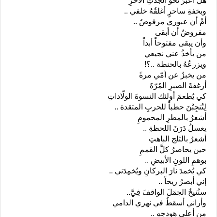
هل أعبرُ نحو الجَدَثِ الآخرِ
وبخفةِ ساحرٍ أغلقُهُ خلفي ..
أمْ أن عبوري مرفوضٌ ..
مفروضٌ أن أبقى
وأن يبقى مفتوحاً أبداً
من يأخذُ عني نجيعي
ويزرعُهُ بالحنطة ..؟!
من يخبزُ عن أمّي مرةً
أرغفةَ الصبرِ المُرّةَ
كي يُطعمَ أولئك النسوةَ الولّاداتِ
لِتُنجِبْنَ حطباً للحربِ المتقدة ..
أشعرُ بالمطرِ المحمومِ
يغسلُ دَرَنَ اللحظةِ ..
أشعرُ بالثلج الباهتِ
حين يحاصرُ كلَّ القممِ
بوهمِ اللونِ الأبيضِ ..
كي يُخمدَ نارَ البركانِ ويُخمِدَني ..
إني أبصرُ ريحاً ..
ستُنيخُ الجمَلَ الواقفَ فِيَّ..
وأراني أسقطُ في نهري الدامي
من أعلى هودجِهِ ..