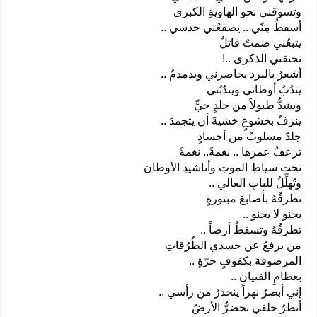
وتسوقني نحو الهاويةِ الكبرى
أسقطُ مِنّي .. يصفعُني حدسي ..
يتبعُني صمتٌ قاتلٌ
تخنقني الذكرى ..!
أشعرُ بالبرد يحاصرني ويدمدمُ ..
يندُبُ أوطاني ويندُبُني
ويشدُّ طبولاً من جلدٍ حيٍّ
ينزفُ بخشوعٍ خشيةَ أن يتجمدَ ..
جلدٌ مسلوبٌ من أجسادٍ
ترعفُ عمرَها .. نغمةً.. نغمةً
تحت سياطِ الموتِ وأناشيدِ الأوطان
وتُهلِّلُ للبابِ العالي ..
تطرقُهُ بأصابعَ مبتورةٍ
يحنو لا يحنو ..
تطرقُهُ وتسقطُ أرضاً ..
من يرفعُ عن جسدي الطُرُقاتِ
المرصوفةَ بكفوفٍ حرّةٍ ..
بعظامِ الفتيان ..
إني أبصرُ نهراً ينحدرُ من رأسي ..
أنظرُ خلفي تخضرُّ الأرضُ