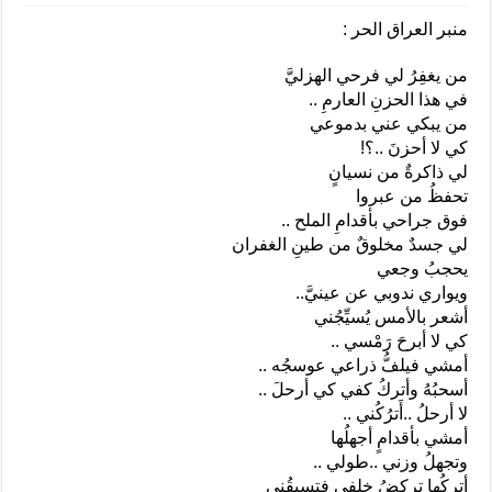
منبر العراق الحر :
من يغفِرُ لي فرحي الهزليَّ
في هذا الحزنِ العارمِ ..
من يبكي عني بدموعي
كي لا أحزنَ ..؟!
لي ذاكرةٌ من نسيانٍ
تحفظُ من عبروا
فوق جراحي بأقدامِ الملح ..
لي جسدٌ مخلوقٌ من طينِ الغفران
يحجبُ وجعي
ويواري ندوبي عن عينيَّ..
أشعر بالأمس يُسيِّجُني
كي لا أبرحَ رَمْسي ..
أمشي فيلفُّ ذراعي عوسجُه ..
أسحبُهُ وأتركُ كفي كي أرحلَ ..
لا أرحلُ ..أَترُكُني ..
أمشي بأقدامٍ أجهلُها
وتجهلُ وزني ..طولي ..
أتركُها تركضُ خلفي فتسبقُني