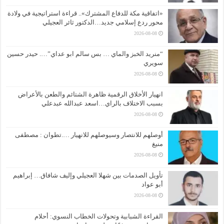
«اتفاقية مكة للدفاع المشترك».. قراءة استراتيجية في ولادة
محور ردع إسلامي جديد…الدكتور ثائر العجيلي
2026-08-08
“منريد الخبز والماي … بس سالم ابو عداي”…. حيدر حسين
سويري
2026-08-08
انهيار الأخلاق الرقمية ظاهرة الشتائم والطعن بالأعراض
بسبب الاختلاف بالراي…اسعد عبدالله عبدعلي
2026-08-08
أوصلهم للانتصار وسيوصلهم للانهيار ….تطوان : مصطفى
منيغ
2026-08-08
تأويل الصدمات بين شهلا العجيلي وإليف شافاق… إبراهيم
أبو عواد
2026-08-08
القراءة الشبابية وتحولات الخطاب النسوي: أحلام