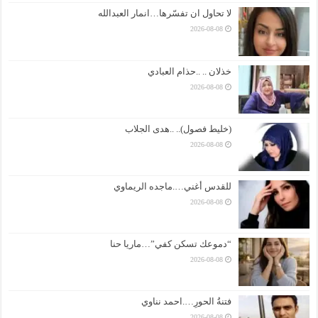
لا تحاول ان تفسّرها…انمار العبدالله
2026-08-08
خذلان .. ..حذام العبادي
2026-08-08
(خليط فصول).. ..هدى الجلاب
2026-08-08
للقدس أغني….ماجده الريماوي
2026-08-08
“دموعك تسكن كفي”…ماريا حنا
2026-08-08
فتنةُ الحورِ….احمد نناوي
2026-08-08