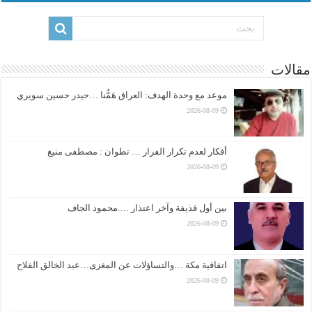
مقالات
موعد مع وحدة الهدف: العراق هَمُّنا …حيدر حسين سويري
2026-08-09
أفكار لعدم تكرار الفرار … تطوان : مصطفى منيغ
2026-08-09
بين أول قذيفة وآخر اعتذار ….محمود الجاف
2026-08-09
اتفاقية مكة …والتساؤلات عن المغزى…عبد الخالق الفلاح
2026-08-09