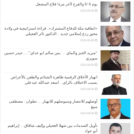
يوم 8 /8 والفرح لآخر مرة! فلاح المشعل
2026-08-08
«اتفاقية مكة للدفاع المشترك».. قراءة استراتيجية في ولادة
محور ردع إسلامي جديد…الدكتور ثائر العجيلي
2026-08-08
“منريد الخبز والماي … بس سالم ابو عداي”…. حيدر حسين
سويري
2026-08-08
انهيار الأخلاق الرقمية ظاهرة الشتائم والطعن بالأعراض
بسبب الاختلاف بالراي…اسعد عبدالله عبدعلي
2026-08-08
أوصلهم للانتصار وسيوصلهم للانهيار ….تطوان : مصطفى
منيغ
2026-08-08
تأويل الصدمات بين شهلا العجيلي وإليف شافاق… إبراهيم
أبو عواد