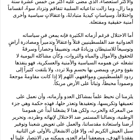
والأكثر استعصاءً، الذي مضى عليه أكثر من خمس عشرة سنة
وما زال، وما زالت تداعياته السلبية تتفاقم وتزداد سوءً، انقساماً
واختلافاً، وسياساتٍ كيديةً متبادلةً، واعتقالاتٍ سياسية وأخرى
أمنية حقيقية ومفتعلة.
أما الاحتلال فرغم أزماته الكثيرة فإنه يمعن في سياساته
العدوانية ضد الفلسطينيين قتلاً واعتقالاً وتدميراً ومصادرة أراضٍ
وتوسيعاً للاستيطان وزيادةً فيه، وتضييقاً وحصاراً وسرقةً
للحقوق والأموال والمياه والثروات، وكأن مشاكله اليومية لا
تشغله عن همومه السياسية والأمنية والعسكرية، فهو ينفذها
بقوةٍ وحزمٍ، ويمضي بها بحسمٍ وبلا تردد، ولا يلتفت كثيراً إلى
ردود الفلسطينيين ومواقفهم، اللهم إلا إذا كانت مقاومةً موجعةً
وصموداً محبطاً، وثباتاً على الأرض مربكاً.
يلزمنا أن نحيط علماً بمشاكل العدو وأزماته، وأن نعمل على
تعميقها وتكريسها، وتعقيدها وتعذر حلها، فهذه حكمة وهي جزء
من المعركة والحرب، ولكن هذا لا يشغلنا أبداً عن همومنا
الوطنية، ونضالنا المستمر ضد الاحتلال لإنهائه وطرده، وتحرير
أرضنا واستعادة مقدساتنا، والعمل على تعويض شعبنا وتوفير
سبل العيش الكريم له، وإلا فإن الانشغال بالأولى عن الثانية
يفقدنا الهدف، ويضعفنا أمام العدو، ويمكنه من الانتصار علينا أو