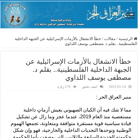
الرئيسية
/
مقالات
/
خطأ الانشغال بالأزمات الإسرائيلية عن الجبهة الداخلية
الفلسطينية.. بقلم د. مصطفى يوسف اللداوي
خطأ الانشغال بالأزمات الإسرائيلية عن
الجبهة الداخلية الفلسطينية.. بقلم د.
مصطفى يوسف اللداوي
2023-01-24
اضف تعليق
276 زيارة
منبر العراق الحر :
مما لا شك فيه أن الكيان الصهيوني يعيش أزماتٍ داخلية
مستعصية منذ العام 2019، عندما عجز وما زال عن تشكيل
قيادة سياسية قوية مستقرة متوافقة ومتعاونة، تجمعها الهموم
الوطنية وتوحدها التحديات الداخلية والخارجية، فهو وإن شكل
حكومته الجديدة السابعة والثلاثين، التي وصفت بأنها الحكومة