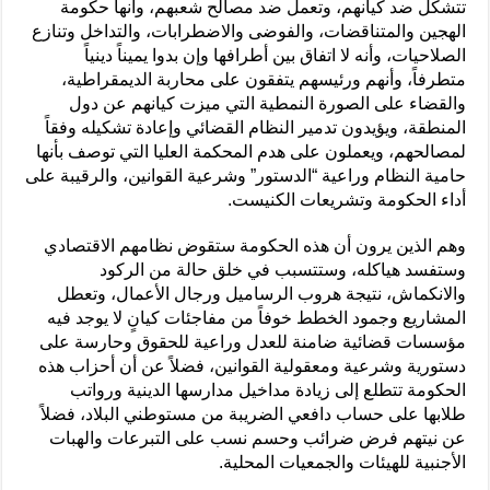
تتشكل ضد كيانهم، وتعمل ضد مصالح شعبهم، وأنها حكومة
الهجين والمتناقضات، والفوضى والاضطرابات، والتداخل وتنازع
الصلاحيات، وأنه لا اتفاق بين أطرافها وإن بدوا يميناً دينياً
متطرفاً، وأنهم ورئيسهم يتفقون على محاربة الديمقراطية،
والقضاء على الصورة النمطية التي ميزت كيانهم عن دول
المنطقة، ويؤيدون تدمير النظام القضائي وإعادة تشكيله وفقاً
لمصالحهم، ويعملون على هدم المحكمة العليا التي توصف بأنها
حامية النظام وراعية “الدستور” وشرعية القوانين، والرقيبة على
أداء الحكومة وتشريعات الكنيست.
وهم الذين يرون أن هذه الحكومة ستقوض نظامهم الاقتصادي
وستفسد هياكله، وستتسبب في خلق حالة من الركود
والانكماش، نتيجة هروب الرساميل ورجال الأعمال، وتعطل
المشاريع وجمود الخطط خوفاً من مفاجئات كيانٍ لا يوجد فيه
مؤسسات قضائية ضامنة للعدل وراعية للحقوق وحارسة على
دستورية وشرعية ومعقولية القوانين، فضلاً عن أن أحزاب هذه
الحكومة تتطلع إلى زيادة مداخيل مدارسها الدينية ورواتب
طلابها على حساب دافعي الضريبة من مستوطني البلاد، فضلاً
عن نيتهم فرض ضرائب وحسم نسب على التبرعات والهبات
الأجنبية للهيئات والجمعيات المحلية.