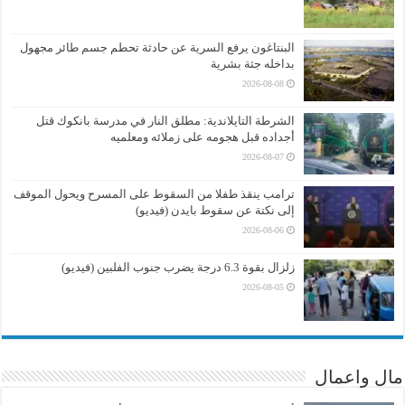
البنتاغون يرفع السرية عن حادثة تحطم جسم طائر مجهول
بداخله جثة بشرية
2026-08-08
الشرطة التايلاندية: مطلق النار في مدرسة بانكوك قتل
أجداده قبل هجومه على زملائه ومعلميه
2026-08-07
ترامب ينقذ طفلا من السقوط على المسرح ويحول الموقف
إلى نكتة عن سقوط بايدن (فيديو)
2026-08-06
زلزال بقوة 6.3 درجة يضرب جنوب الفلبين (فيديو)
2026-08-05
مال واعمال