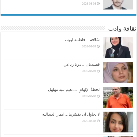
2026-08-08
ثقافة وادب
سُلافة….فاطمة ايوب
2026-08-09
قصيدتان…د.ربا رباعي
2026-08-09
لحظةُ الإلهامِ …..نعيم عبد مهلهل
2026-08-08
لا تحاول ان تفسّرها…انمار العبدالله
2026-08-08