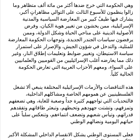
وهي الحكومة التي خرج ضدها أكثر من مائة ألف متظاهر وما
زالوا ينظمون للأسبوع الثالث على التوالي مظاهراتٍ أكبر،
يشارك فيها طيفٌ كبير من المعارضة السياسية والمدنية
الإسرائيلية، ممن يخشون من تغيير هوية الكيان، وفرض
الأصولية الدينية على مناحي الحياة وشكل الدولة، وممن
يرفضون سياسات الجندر الجديدة، وتوجهات الحكومة المعارضة
للمثلية، والتدخل في شؤون الجيش، والإصرار على استمرار
سياسة الاستيطان، وتغيير ضوابط وتعليمات إطلاق النار، وغير
ذلك مما يعارضه أغلب الإسرائيليين من القوميين والعلمانيين
على السواء، ومعهم الأحزاب العربية التي تعارض الحكومة
الحالية كلياً.
هذه التناقضات والأزمات الإسرائيلية المختلفة ينبغي ألا تشغل
الفلسطينيين عن همومهم الخاصة ومشاكلهم الداخلية،
فالتحديات التي تواجههم كثيرة جداً وصعبة للغاية، وهي تضعفهم
وتمزقهم، وتشتت جهودهم وتحبطهم، وتبعثر طاقاتهم وتفقدهم
قدراتهم، وتيأس شعبهم وتضعف انتماءهم، وتنعكس سلباً على
حياتهم اليومية ونضالهم الوطني
فعلى المستوى الوطني يشكل الانقسام الداخلي المشكلة الأكبر