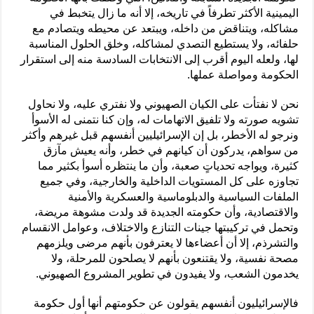
اليمينية الأكثر تطرفاً في تاريخه، إلا أنه ما زال يتخبط في
مشاكله، ويتناقض من داخله، ويبتعد عن محيطه ويتصادم مع
حلفائه، ولا يستطيع التصدي لمشاكله، وخلق الحلول المناسبة
لها، ولعله اليوم أقرب إلى الانتخابات السادسة منه إلى استقرار
الحكومة ومواصلة عملها.
نحن لا نفتأت على الكيان الصهيوني ولا نفتري عليه، ولا نحاول
تشويه صورته ولا تلفيق الاتهامات له، وإن كنا نتمنى له الأسوأ
ونرجو له الأخطر، بل إن الإسرائيليين أنفسهم قبل غيرهم وأكثر
من سواهم، يدركون أن كيانهم في خطر، وأنه يعيش مآزق
كثيرة، ويواجه تحدياتٍ صعبة، وأن ما ينتظره أسوأ بكثير مما
تجاوزه على كل المستويات الداخلية والخارجية، وفي جميع
الملفات السياسية والدبلوماسية والعسكرية والأمنية
والاقتصادية، وأن حكومته الجديدة قد ولدت مشوهة مريضة،
وتحمل في تركيبتها جينات التنازع والاختلاف، وعوامل الانقسام
والتشرذم، إلا أن أعضاءها لا يعترفون بأنهم مرضى ويلزمهم
مصحة نفسية، ولا يقتنعون بأنهم لا يصلحون للمرحلة، ولا
يخدمون الشعب، ولا يفيدون في تطوير المشروع الصهيوني.
فالإسرائيليون أنفسهم يقولون عن حكومتهم أنها أول حكومة