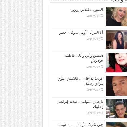
السور….ليلاس زرزور
2026-08-07
أنا المرأة الأولى….وفاء اخضر
2026-08-07
دمشق وأبي وأنا….فاطمة
حرفوش
2026-08-07
غريبٌ بداخلي….هاشمي علوي
مولاي رشيد
2026-08-07
يا عبيرَ الموانئِ…سعيد إبراهيم
زعلوك
2026-08-07
حِينَ يَكْذِبُ الزَّمانُ ….. د. سِيما