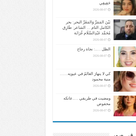
حَقِيقِي
2026-08-07
بَيْنَ المَمَرِّ وَالمَقَرِّ البحر: بحر
الكامل التام … الشاعر: طَارِق
مُحَمَّد عَبْدِالسَّلَام غُرَابَة
2026-08-07
الظل …..: نجاة رجاح
2026-08-07
كي لا ينهارَ العالمُ في عيونِه……
منية محمود
2026-08-07
ومضيت في طريقي …..عاتكه
محفوض
2026-08-07
ر في صور