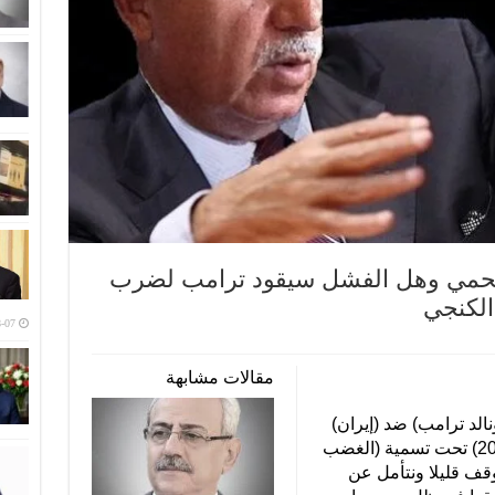
حمي وهل الفشل سيقود ترامب لضرب
د الكنجي
-07
مقالات مشابهة
الد ترامب) ضد (إيران)
في يوم (الثامن والعشرين من شباط 2026) تحت تسمية (الغضب
وقف قليلا ونتأمل عن