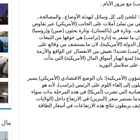
ب) مع مرور الأيام
.
ك؛ لتلجئ إلى كل وسائل لتهدئة الأوضاع.. والمصالحة..
 هي من تملئ آملات على الجانب (الأمريكي) عبر تفاوض
ف.. وتارة في (باكستان)، وتارة يحثون (صين) و(روسيا)
ان ما تشعر به إدارة (ترامب) هي خوفها من التبعات
 الدولة (الأمريكية)، لان ما يستشف من وقائع على
ترامب) تحديدا؛ تعيش بين الانفصال عن الواقع والأزمة
ة) لمنع انهيار أسواق المال (الأمريكية) التي بدأت
على سلاسل التوريد .
شؤون (الأمريكية)؛ بان الوضع الاقتصادي (الأمريكي) يسير
يلون إلى إلقاء اللوم على الرئيس (ترامب)، لأنه هو
تصادية التي تضرب (أمريكا) في هذه المرحلة بذات سواء
ما يستمر سعر (البنزين) في الارتفاع داخل (الولايات
كيف يربطون نتائج هذه الارتفاعات في أسعار الطاقة
مال 