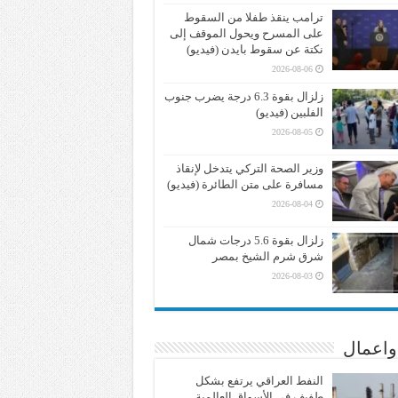
ترامب ينقذ طفلا من السقوط
على المسرح ويحول الموقف إلى
نكتة عن سقوط بايدن (فيديو)
2026-08-06
زلزال بقوة 6.3 درجة يضرب جنوب
الفلبين (فيديو)
2026-08-05
وزير الصحة التركي يتدخل لإنقاذ
مسافرة على متن الطائرة (فيديو)
2026-08-04
زلزال بقوة 5.6 درجات شمال
شرق شرم الشيخ بمصر
2026-08-03
واعمال
النفط العراقي يرتفع بشكل
طفيف في الأسواق العالمية