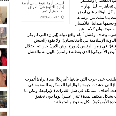
ب الملحمي) وانكسار
ليست أزمة تنوع… بل أزمة
 تتجاهر – ليل نهار –
إدارة للتنوع في العراق ..
..د. جوتيار تمر
ن كل الوقائع على ارض
2026-08-07
ست بما تملك من ترسانة
سمها ميدانيا، فانكسار
ل وضوح، وان كلامه عن
عنى.. وهدف وفشل أمام واقع دولة (إيران) التي لم يكن
لدولة الإسلامية في (أفغانستان)؛ ولا بقوة (الجيش
قية)؛ في زمن الرئيس (جورج بوش الابن) حين تم احتلال
لأبيض الأمريكي) الذي يقطنه (ترامب) بالهزيمة والفشل
لقت على حرب التي قادتها (أمريكا) ضد (إيران) أثمرت
يكا) التي حشدت جيوشها والياتها العسكرية الضخمة في
ت أهداف المتمثلة في شل القدرات (الإيرانية)، ولكن ما
ت بشكل مكثف لمدة (اثنتي عشر) يوما دون تحقيق
تحدة الأمريكية) بكل وضوح والمتمثلة :