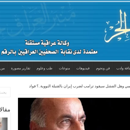
افة وادب
فن ونجوم
فيديوهات
منوعات
طب وعلوم
تقارير مصورة
من 
وهل الفشل سيقود ترامب لضرب إيران بالقنبلة النووية..؟ فواد
مقال