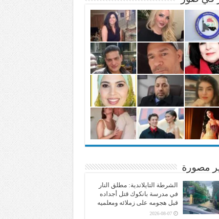
ير مصورة
الشرطة التايلاندية: مطلق النار
في مدرسة بانكوك قتل أجداده
قبل هجومه على زملائه ومعلميه
2026-08-07