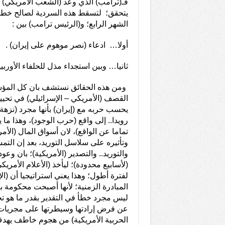
فـ(ترامب) الذي وعد (الشعب الأمريكي) بإ
يتحقق؛ لتسقط هذه السردية لصالح خطاب
الشهر الرابع؛ و(الرئيس ترامب) بين :
أولا… ادعاء (نصر موهوم على إيران) .
ثانيا… وبين استجداء مذل للحلفاء الأوربي
ومن هذه الحقائق نستشف بان كل المؤش
القصف (الأمريكي – الإسرائيلي) في تحييد 
يحسب حربه مع (إيران) بأنها مجرد (نزهة
رويدا.. إلى واقع (حرب الوجود)، وهذا ما
تماما عن الواقع)، لان أسواق المال (الأ
وتأثيره على سلاسل التوريد، بعد إن الت
والتوريد.. والتصدير (الأمريكية)؛ بان وع
(لأسابيع محدودة)؛ ليأخذ (الأعلام الأمر
لفترة أطول؛ وهذا يعني استراتيجيا أن (ا
المبادرة الزمنية؛ لأنها أصبحت محكومة بإ
ليس مجرد خطأ في التقدير بقدر ما هو تخ
عن فرض إرادتها وسيطرتها على مجريات ا
الحربية الأمريكية) من هجوم خاطف يهد