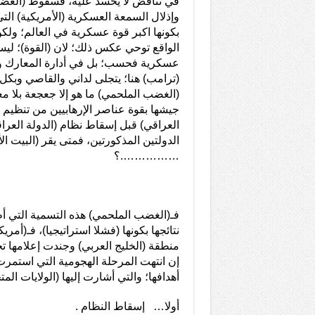
في تناقض لا يحسد عليه، فسقوط (الغض
وإذلال السمعة العسكرية (الأمريكية) التي
بكونها اكبر قوة عسكرية في العالم؛ ولك
الواقع توحي عكس ذلك؛ لان (القوة)؛ لي
عسكرية فحسب؛ بل في أدارة المعارك وح
(ترامب) هنا؛ يتجلى لداني والقاصي وبك
(الغضب الملحمي) ما هو إلا جعجعة بلا م
جيشها بقوة عناصر الإرهابيين من تنظيم ا
العراقي) قبل إسقاط نظام (الدولة العرا
الدولتين المذكورتين، فمتى يقر (البيت ا
…………….؟
فـ(الغضب الملحمي) هذه التسمية التي أط
نتائجها بكونها
(فشلا استراتيجيا)، فـ(أمر
منطقة (الخليج العربي) وجندت إعلامها تح
إن انتهت المرحلة الهجومية التي استمر
أهدافها؛ والتي أشارت إليها (الولايات الم
أولا… إسقاط النظام .