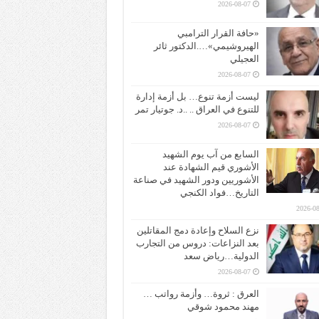
2026-08-07
«حافة القرار الترامبي
الهيروشيمي»….الدكتور ثائر
العجيلي
2026-08-07
ليست أزمة تنوع… بل أزمة إدارة
للتنوع في العراق .. ..د. جوتيار تمر
2026-08-07
السابع من آب يوم الشهيد
الأشوري قيم الشهادة عند
الأشوريين ودور الشهيد في صناعة
التاريخ…فواد الكنجي
2026-08
نزع السلاح وإعادة دمج المقاتلين
بعد النزاعات: دروس من التجارب
الدولية…رياض سعد
2026-08-07
العرق : ثروة… وأزمة رواتب …
مهند محمود شوقي