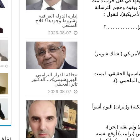
حقيقها في ظل حرب دامت
 وبقوة وحجم الترسانة
لأمريكية)، لنقول :
إدارة الدولة العراقية
وشروط وجودها ! فلاح
المشعل
حمي)……………….؟
2026-08-07
لأمريكي (تشاك شومر)
-06
باسمها الحقيقي، ليست
«حافة القرار الترامبي
الهيروشيمي»….الدكتور
الملحمي..)).
ثائر العجيلي
2026-08-07
كية) و(إيران) اليوم أسوأ
) ولم نقله (نحن)،
يس (ترامب) أوقع نفسه
ثقاف