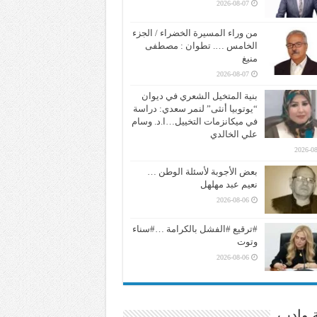
2026-08-07
من وراء المسيرة الخضراء / الجزء
الخامس …. تطوان : مصطفى
منيغ
2026-08-07
بنية المتخيل الشعري في ديوان
“يوتوبيا أنثى” لنمر سعدي: دراسة
في ميكانزمات التخييل…ا.د. وسام
علي الخالدي
2026-08
بعض الأجوبة لأسئلة الوطن …
نعيم عبد مهلهل
2026-08-06
#ترقيع #الفشل بالكرامة …#سناء
وتوت
2026-08-06
ة وادب