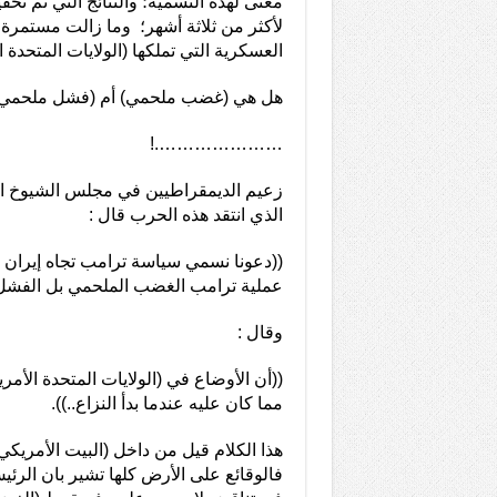
معنى لهذه التسمية؛ والنتائج التي تم ت
لأكثر من ثلاثة أشهر؛ وما زالت مستمرة؛
العسكرية التي تملكها (الولايات المتحدة ا
هل هي (غضب ملحمي) أم (فشل مل
………………….!
زعيم الديمقراطيين في مجلس الشيوخ ا
الذي انتقد هذه الحرب قال :
((دعونا نسمي سياسة ترامب تجاه إيران 
عملية ترامب الغضب الملحمي بل الفشل 
وقال :
((أن الأوضاع في (الولايات المتحدة الأمري
مما كان عليه عندما بدأ النزاع..)).
هذا الكلام قيل من داخل (البيت الأمريكي
فالوقائع على الأرض كلها تشير بان الرئ