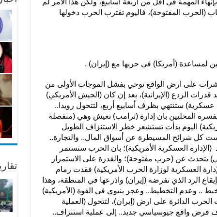
نهاء المهمة في أقل من أربعة أسابيع، ولكن هذا الأمر لم
 (الحرب المفتوحة)، فاليوم تقترب الحرب دخولها
ين لمساعدة (أمريكا) في حربها مع (إيران) .
رات على ارض الواقع توحي بفشل الموجات الأولى من
قدرات الردع (الإيرانية)، بعد إن كان (الجيش الأمريكي)
 عسكرية) ستنتهي بظرف أسابيع أربع، لتتحول رويدا..
 يفسره المحليين بان إدارة (ترامب) تعيش وهي (منفصلة
مريكية) اليوم بدأت تستشعر خطر الاستنزاف الطويل
مست كل شرائح المسيطرة عن أسواق المال.. والتجارة..
ود (الإدارة العسكرية الأمريكية)؛ بان الحرب ستستمر
يكي) يتحدث عن (حرب مفتوحة)؛ والقدرة على الاستمرار
تقار
لإدارة العسكرية لوزارة الحرب الأمريكية) فقدت زمام
يقاع الرد الذي تفرضه (إيران) واذرعها في المنطقة، وهذا
بط .. وعدم التخطيط.. وعجز بنيوي في القوة (الأمريكية)
لحرب الدائرة على ارض (إيران)، لتتحول (العملية
ف فرض واقع جيوسياسي جديد.. إلى عملية استنزاف..