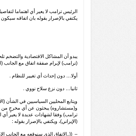
الرئيس ترامب لا يعير أي اهتماما لتفاصيل
يكتفي بالإصرار بقوله بان اتفاقه سيكون 
يبدو أن المشاكل الاقتصادية والتضخم ت
(ترامب) لإبرام صفقة اتفاق مع الجانب (الإ
أولا… دون إحداث أي تغيير للنظام .
ثانيا… دون نزع سلاح نووي .
ويتابع المحليين السياسيين في الشأن (
و(مستشاروه) يبحثون عن أي مخرجٍ من هذا 
ترامب) وفقا لشهادات عديدة لا يعير أي اه
(الإيراني)، ويكتفي بالإصرار بقوله :
– ((..الاتفاق الذي سنوقعه مع الجانب ال