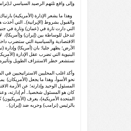
وإلى واقع تلتهم الرصيد السياسي لـ(ترام
وهذا ما يشعر الإدارة (الأمريكية) بارتبا
والقبول بشروط (الإيرانية).. التي أخذت
التي دارت تارة في (عمان) وتارة في جني
لتدخل للوساطة بين (إيران) و(أمريكا)، ل
الاقتصادية والسياسية التي ستضرب داخل
الأرض؛ يظهر جليا؛ بان (أمريكا) وإدارة (
البنيوية التي تضرب عقل الإدارة (الأمريكي
تستشعر خطر الاستنزاف الطويل وتأثيره 
وأكد اغلب المحليين الاستراتيجيين في ال
نحو الأسوأ، وهذا ما يجعل (الأمريكان) يم
المسئول الوحيد وإدارته؛ عن الأزمة الاق
كان هو المسئول شخصيا.. أم إدارته، وعند
المتحدة الأمريكية)، يعرف (الأمريكيون) 
بالرئيس (ترامب) وحربه ضد (إيران) .