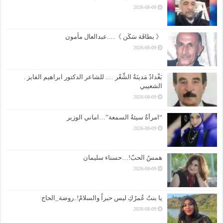
2026-08-09
《 بطاقَة سَكَن 》….عبدالعال مأمون
2026-08-09
بَغْدادُ مَدينَةُ الشِّعْر …. للشاعر الدكتور ابراهيم الفايز .
الشعيبي
2026-08-09
“امرأةٌ سيئةُ السمعة”…اماني الوزير
2026-08-09
همسُ الحبّ!…حسناء سليمان
2026-08-09
يا بنتُ عُمرُكِ ليس حبراً والسلامْ!..روضة_الحاج
2026-08-09