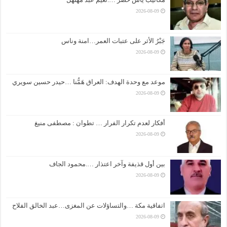
2026-08-09
جَبْرُ الأثر على عتبات العمر…امنة وناس
2026-08-09
موعد مع وحدة الهدف: العراق هَمُّنا …حيدر حسين سويري
2026-08-09
أفكار لعدم تكرار الفرار … تطوان : مصطفى منيغ
2026-08-09
بين أول قذيفة وآخر اعتذار ….محمود الجاف
2026-08-09
اتفاقية مكة …والتساؤلات عن المغزى…عبد الخالق الفلاح
2026-08-09