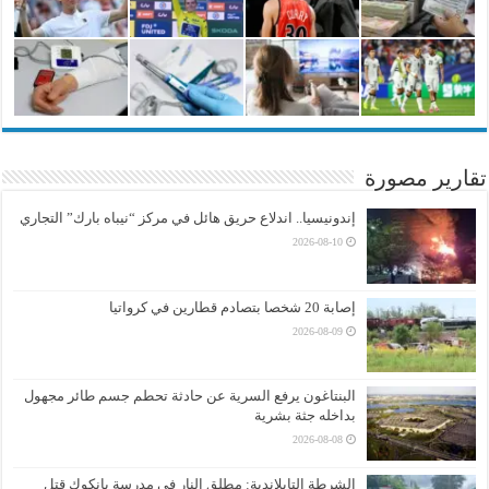
تقارير مصورة
إندونيسيا.. اندلاع حريق هائل في مركز “نيباه بارك” التجاري
2026-08-10
إصابة 20 شخصا بتصادم قطارين في كرواتيا
2026-08-09
البنتاغون يرفع السرية عن حادثة تحطم جسم طائر مجهول
بداخله جثة بشرية
2026-08-08
الشرطة التايلاندية: مطلق النار في مدرسة بانكوك قتل