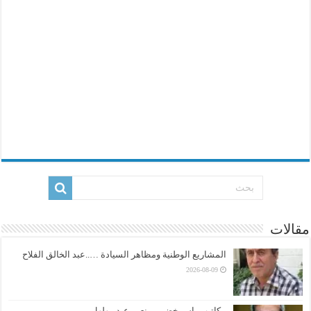
مقالات
المشاريع الوطنية ومظاهر السيادة …..عبد الخالق الفلاح
2026-08-09
مكاتيب ياس خضر ….نعيم عبد مهلهل