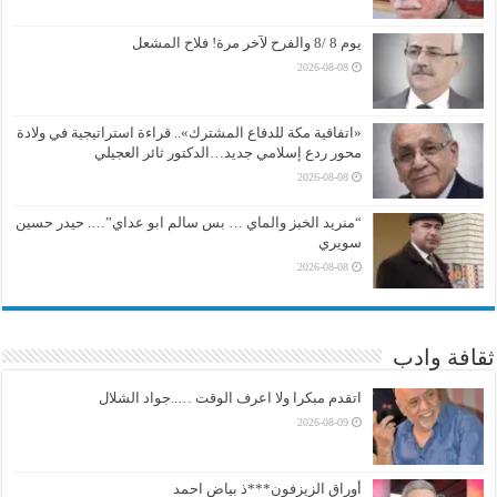
يوم 8 /8 والفرح لآخر مرة! فلاح المشعل
2026-08-08
«اتفاقية مكة للدفاع المشترك».. قراءة استراتيجية في ولادة
محور ردع إسلامي جديد…الدكتور ثائر العجيلي
2026-08-08
“منريد الخبز والماي … بس سالم ابو عداي”…. حيدر حسين
سويري
2026-08-08
ثقافة وادب
اتقدم مبكرا ولا اعرف الوقت …..جواد الشلال
2026-08-09
أوراق الزيزفون***ذ بياض احمد