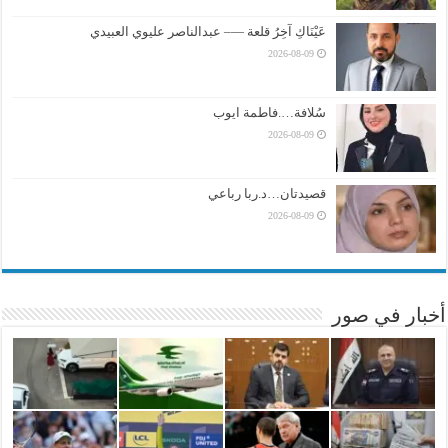
عَيْنَاكِ آخِرُ قلعة —– عبدالناصر عليوي العبيدي
2026-08-09
سُلافة….فاطمة ايوب
2026-08-09
قصيدتان…د.ربا رباعي
2026-08-09
أخبار في صور