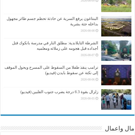
2026-08-09
البنتاغون يرفع السرية عن حادثة تحطم جسم طائر مجهول
بداخله جثة بشرية
2026-08-08
الشرطة التايلاندية: مطلق النار في مدرسة بانكوك قتل
أجداده قبل هجومه على زملائه ومعلميه
2026-08-07
ترامب ينقذ طفلا من السقوط على المسرح ويحول الموقف
إلى نكتة عن سقوط بايدن (فيديو)
2026-08-06
زلزال بقوة 6.3 درجة يضرب جنوب الفلبين (فيديو)
2026-08-05
مال واعمال