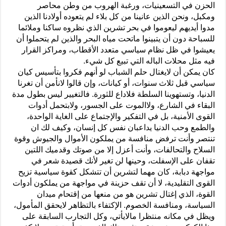
الحزن في التسعينيات، ورغبة الهروب من وطن محاصر
ومكبل، ونحن الذين عانينا من كل بلاء لم يتعوده أولادنا الذين
مدوا أيديهم ليعوموا في بحر تشرين الذي نظروه ساكنا وملائما
للسباحة دون أن يتبينوا ماتحت مياه البحر والذين لم يتحملوا أن
يعيشوا في ظل نظام سياسي متعدد الأقطاب، ومراكز القرار
فيه مثل محلات الباله التي تبيع كل شيء.
كان يمكن أن لايغتال حلم الشباب لو أنهم فكروا بتأسيس كيان
سياسي قبل ثلاث سنوات، أو كيانات، وإن قالوا لانأمن أن تغرنا
الدنيا، وتستهوينا السلطة فلاداع للثورة. فالتغيير ليس بطول مدة
البقاء في الشارع، ولاالموت على الجسور، ولابتحمل أدوات
القوى الأمنية، بل في التفكير والإجتماع على الغاية الواحدة،
والطمع وحب الدنيا يداعبان نفس كل إنسان، وكيف لك ان
تنتصر وأنت ترفض منافسة من يملكون الأموال والجيوش وقوة
السلاح والتحالفات، وأنت أعزل إلا من صوتك وقدميك اللتين
تقفان على الإسفلت، وحينها لن تغير لأنك قصيدة شعر في
مواجهة دبابة، كان مهما لتشرين أن تتشكل كقوة سياسية تزيح
القوى التقليدية، لا أن تقف حزينة في مواجهة من يملكون أدوات
القوة، الذي إغتال تشرين هو من منعها من إقتحام ميدان
السياسة، ومنافسة الخصوم. الإكتفاء بالتظاهر لايحقق المأمول،
ويظل في مكانه منتظرا مالايأتي، وكل التجارب السابقة على