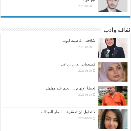
2026-08-08
ثقافة وادب
سُلافة….فاطمة ايوب
2026-08-09
قصيدتان…د.ربا رباعي
2026-08-09
لحظةُ الإلهامِ …..نعيم عبد مهلهل
2026-08-08
لا تحاول ان تفسّرها…انمار العبدالله
2026-08-08