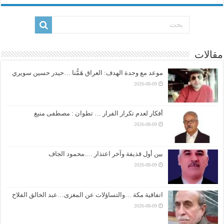
مقالات
موعد مع وحدة الهدف: العراق هَمُّنا …حيدر حسين سويري
2026-08-09
أفكار لعدم تكرار الفرار … تطوان : مصطفى منيغ
2026-08-09
بين أول قذيفة وآخر اعتذار ….محمود الجاف
2026-08-09
اتفاقية مكة …والتساؤلات عن المغزى…عبد الخالق الفلاح
2026-08-09