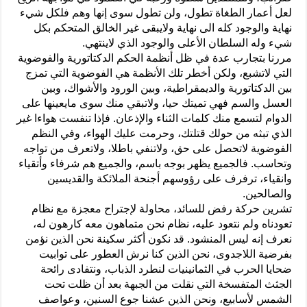
لعل أعمار الطغاة تطول، ولن تطول سوى إنها وهم فلكل شيء
نهاية والوجود كله الى نهاية ولايبقى غير الخالق المتحكم بكل
شيء وله السلطان الأعلى والوجود الذي لاينتهي.
مررنا بتجارب عدة في ظل أنظمة الحكم الدكتاتورية والفوضوية
التي لاتشبع، ولكن أخطر تلك الأنظمة هي الفوضوية التي تمزج
بين الدكتاتورية والديمقراطية، وبين الورود والأشواك، وبين
العسل والسم فهي تميتك حيا، ولاتبقي منك سوى مايعينها على
الدوام لتسمع منك كلمات الثناء والإذعان. فإذا تنفست هواءا غير
الذي تبثه من حولك قتلتك، وحرمت عليك الهواء، وفي النظم
الفوضوية لاتحصل على حق، ولاتنفي باطلا، ولاتعرف من تواجه
وتحاسب. فالجميع يظهر بوجه باسم، والجميع هم شرفاء وأتقياء
وانقياء، ترفرف على رؤوسهم أجنحة الملائكة والقديسين
والصالحين.
تشرين حركة رفض للسائد، محاولة لإجتراح معجزة مع نظام
تعودناه ولم نتعود عليه، نظام نحن متماهون معه كارهون له،
نعرف إنه ليس المنشود. قد نكون أكثر سكينة نحن الذين نؤمن
بفرضية اللاجدوى، نحن الذين كنا نرش العطور على توابيت
ضحايا الحرب في الثمانينيات لنطرد الذباب، ونتفادى رائحة
الجثث المتفسخة التي نقلت من الجبهة بعد أن ظلت تحت
الشمس لأسابيع، ونحن الذين عشنا جوع السنين، وعواصف