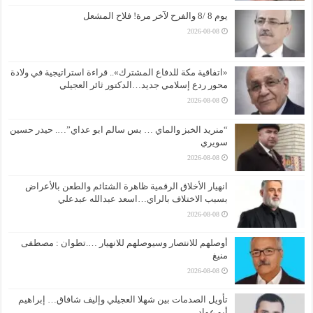
يوم 8 /8 والفرح لآخر مرة! فلاح المشعل
2026-08-08
«اتفاقية مكة للدفاع المشترك».. قراءة استراتيجية في ولادة
محور ردع إسلامي جديد…الدكتور ثائر العجيلي
2026-08-08
“منريد الخبز والماي … بس سالم ابو عداي”…. حيدر حسين
سويري
2026-08-08
انهيار الأخلاق الرقمية ظاهرة الشتائم والطعن بالأعراض
بسبب الاختلاف بالراي…اسعد عبدالله عبدعلي
2026-08-08
أوصلهم للانتصار وسيوصلهم للانهيار ….تطوان : مصطفى
منيغ
2026-08-08
تأويل الصدمات بين شهلا العجيلي وإليف شافاق… إبراهيم
أبو عواد