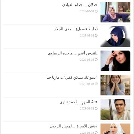
خذلان .. ..حذام العبادي
2026-08-08
(خليط فصول).. ..هدى الجلاب
2026-08-08
للقدس أغني….ماجده الريماوي
2026-08-08
“دموعك تسكن كفي”…ماريا حنا
2026-08-08
فتنةُ الحورِ….احمد نناوي
2026-08-08
#نبض الأميرة….لميس الرحبي
2026-08-08