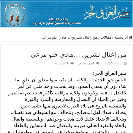
الرئيسية
/
مقالات
/
من إغتال تشرين …هادي جلو مرعي
من إغتال تشرين …هادي جلو مرعي
2022-10-08
اضف تعليق
203 زيارة
منبر العراق الحر :
للناس حق الحديث، وللكاتب ان يكتب، وللمعلق أن يعلق بما
شاء دون أن يتعدى الحدود، وقد يتحدث واحد مثلي عن أمر
لافضل له فيه، ولاوجود، ولكنه مراقب لاأكثر فقد تقدم به العمر
وخبر من الحياة ان النضال والمعارضة والتمرد والثورة
والتضحية بالروح في بلاد العرب لاجدوى منها خاصة حين
يتحالف ضدك اهل المصالح، وتتحالف مع الشيطان ضد نفسك،
ويتحالف الأضداد عليك لأنك هددت وجودهم.. وللسلطة والمال
والجاه والنفوذ العالي ضريبة وللنضال ضد المتنفذين والطغاة
ضرائب، وللمتنفذين سطوة ورغبة في الصمود في مواجهة الريح