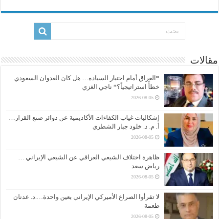
مقالات
*العراق أمام اختبار السيادة… هل كان العدوان السعودي
خطأً استراتيجياً؟* ناجي الغزي
2026-08-05
إشكاليات غياب الكفاءات الأكاديمية عن دوائر صنع القرار…
أ. م. د. خلود جبار الشطري
2026-08-05
ظاهرة اختلاف الشيعي العراقي عن الشيعي الإيراني …
رياض سعد
2026-08-05
لا تقرأوا الصراع الأميركي الإيراني بعين واحدة….د. عدنان
طعمة
2026-08-05