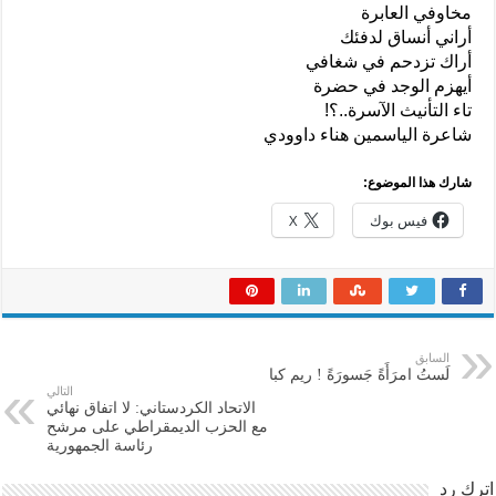
مخاوفي العابرة
أراني أنساق لدفئك
أراك تزدحم في شغافي
أيهزم الوجد في حضرة
تاء التأنيث الآسرة..؟!
شاعرة الياسمين هناء داوودي
شارك هذا الموضوع:
فيس بوك
X
السابق
لَستُ امرَأَةً جَسورَةً ! ريم كبا
التالي
الاتحاد الكردستاني: لا اتفاق نهائي
مع الحزب الديمقراطي على مرشح
رئاسة الجمهورية
اترك رد