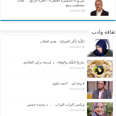
من وراء المسيرة الخضراء / الجزء الرابع …. بغداد :
مصطفى منيغ
2026-08-04
ثقافة وادب
(كلّما تأخّر الصباح).. ..هدى الجلاب
2026-08-05
تباريحُ الشَّك والوفاء…د. فريحة تركي الخالدي
2026-08-05
لا وجهَ لي….احمد نناوي
2026-08-05
ويكسر التراب التراب…… د. وحيدة حسين
2026-08-05