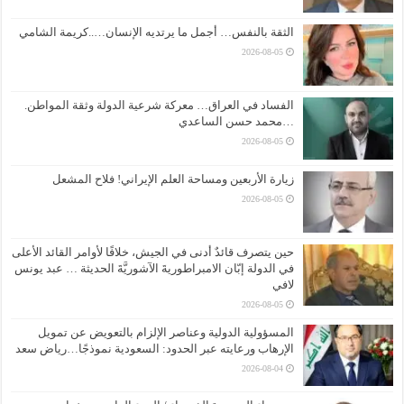
الثقة بالنفس… أجمل ما يرتديه الإنسان…..كريمة الشامي
2026-08-05
الفساد في العراق… معركة شرعية الدولة وثقة المواطن.
…محمد حسن الساعدي
2026-08-05
زيارة الأربعين ومساحة العلم الإيراني! فلاح المشعل
2026-08-05
حين يتصرف قائدٌ أدنى في الجيش، خلافًا لأوامر القائد الأعلى
في الدولة إبّان الامبراطوريةَ الآشوريَّةَ الحديثة … عبد يونس
لافي
2026-08-05
المسؤولية الدولية وعناصر الإلزام بالتعويض عن تمويل
الإرهاب ورعايته عبر الحدود: السعودية نموذجًا…رياض سعد
2026-08-04