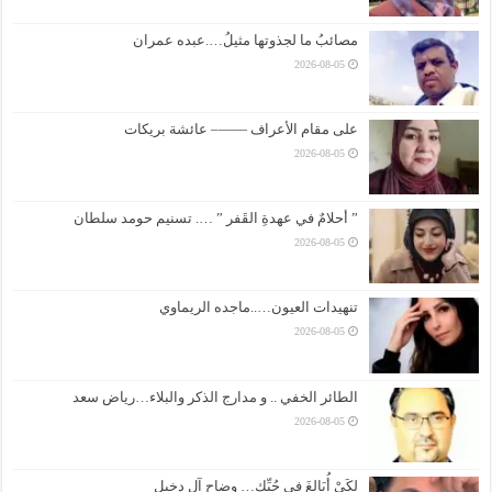
مصائبُ ما لجذوتها مثيلُ….عبده عمران
2026-08-05
على مقام الأعراف ——– عائشة بريكات
2026-08-05
” أحلامٌ في عهدةِ القَفر ” …. تسنيم حومد سلطان
2026-08-05
تنهيدات العيون…..ماجده الريماوي
2026-08-05
الطائر الخفي .. و مدارج الذكر والبلاء…رياض سعد
2026-08-05
لكَيْ أُبَالِغَ فِي حُبِّكِ… وضاح آل دخيل