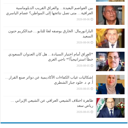
بين العواصم البعيدة… والعراق القريب الدبلوماسية
العراقية… متى تصل نتائجها إلى المواطن؟ عصام الياسري
2026-08-06
البارانورمال: الخارق بوصفه لغةً للتابو….عبدالكريم حنون
السعيد
2026-08-06
*العراق أمام اختبار السيادة… هل كان العدوان السعودي
خطأً استراتيجياً؟* ناجي الغزي
2026-08-05
إشكاليات غياب الكفاءات الأكاديمية عن دوائر صنع القرار…
أ. م. د. خلود جبار الشطري
2026-08-05
ظاهرة اختلاف الشيعي العراقي عن الشيعي الإيراني …
رياض سعد
2026-08-05