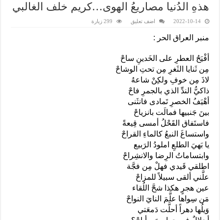
هذهِ الدُنيا مصاريعُ الهوى…كريم خلف الغالبي
2022-10-14
اضف تعليق
299 زيارة
منبر العراق الحر :
أفْيَحُ العطرِ على الخَدينِ ساحْ
مِن ثَنايا الثَغرِ مِن تحتِ الوشاحْ
لاذَ مِن خوفِ ولكِنْ شاعهُ
‏ذاكيُّ الندِّ الذي بالجمرِ فاحْ
أهْيَفُ الخصرِ تَمادى فانثَنى
بينَ جَنبيها فمالَت بانزياحْ ‏
فاستَفاق القَحْلُ أمسى قِيعةً
واستساغَ النبعُ كالماءِ القراحْ
يا بَهيَ الطلعِ املودُ الرَبيع
وابتساماتُ الرِضا والانشِراحْ
اطلقي قَيدي فهلْ مِن فجَّة
علَّني ألقى سبيلاً للمزاحْ
عين هجرٍ هكذا شحَّ اللُقاء
مَن سِواها علَّمَ النايَ النواحْ
وَيلُها دهراً أحلَّت دَمعَتي ‏