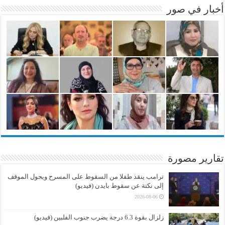
أخبار في صور
تقارير مصورة
ترامب ينقذ طفلا من السقوط على المسرح ويحول الموقف
إلى نكتة عن سقوط بايدن (فيديو)
2026-08-06
زلزال بقوة 6.3 درجة يضرب جنوب الفلبين (فيديو)