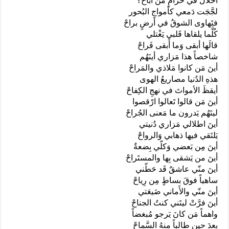
أحلالٌ في حرامٍ مَن أباحْ؟
لجَّجَت دَمعي كأمواجِ البُحور
فتَهاوى الشوقُ في أرضٍ براحْ ‏
كُلَّما يلقاها قَلبي يَغْتلي
قالَها أبقى وَما أَبقى فَراحْ
شاخصاً هذا مَزاري أينَهُم ‏
أينَ مَن كانوا مَلاذي والمَراحْ
هذهِ الدُنيا مصاريعُ الهوى
أيقظَ الأمواتَ في نهجِ الكِفاحْ
أينَ مَن قالوا تَعالوا ارْقصوا
ليتَهُم يَدرون ما مَعنى الجُراحْ
أينَ اطلالي مَزاري دُنيتي
يَلتَقي فيها ذهابي وَالرواحْ
أينَ مِن بَعضي وَكلّي بِضعةٌ
أينَ من يَشقى بِها والمستَراحْ
أينَ منّي عاشقٌ قَد حَطّني
ساهياً فوقَ بساطٍ مِن رِياحْ
أينَ منّي والأَماني ضَيعَتي
أينَ فرَّتْ ليتَني كنتُ الجناحْ
واهماً مَن كانَ يَرجو مُبغضاً
بعدَ حينٍ طالباً منهُ السَّماحْ