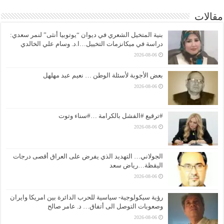
مقالات
بنية المتخيل الشعري في ديوان “يوتوبيا أنثى” لنمر سعدي:
دراسة في ميكانزمات التخييل…ا.د. وسام علي الخالدي
2026-08-06
بعض الأجوبة لأسئلة الوطن … نعيم عبد مهلهل
2026-08-06
#ترقيع #الفشل بالكرامة …#سناء وتوت
2026-08-06
الجولاني… التهديد الذي يفرض على العراق أقصى درجات
اليقظة…رياض سعد
2026-08-06
رؤية سيكولوجية- سياسية للحرب الدائرة بين امريكا وايران
وصعوبات التوصل الى أتفاق… د. عامر صالح
2026-08-06