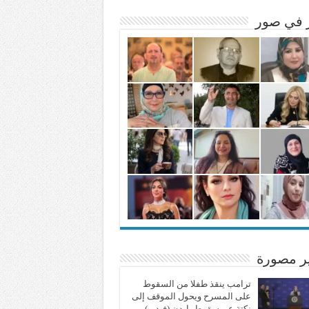
ر في صور
ير مصورة
ترامب ينقذ طفلا من السقوط
على المسرح ويحول الموقف إلى
نكتة عن سقوط بايدن (فيديو)