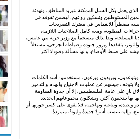
، الذي يعمل بكل السبل الممكنة لتبريد المناطق، وتهدئة
تطمين المستوطنين وتسكين روعهم، ليضمن تفوقه في
د نفسه مضطراً للانغماس في معترك التصريحات
جراءات المطلوبة، ومعه كامل الصلاحيات اللازمة،
يا المسلحة، وبدا بذلك منسجماً مع وزير حربه بني غانتس،
لتوتر، يتفقدها ويزور جنوده وضباطه الجرحى، مستغلاً
جيشه على ضبط الأوضاع، وأنها مسألة وقتٍ لا أكثر.
ن ويتوعدون، ويزبدون ويرغون، مستخدمين أشد الكلمات
 ولا يتوقف جيشهم عن عمليات الاجتياح والهدم والتدمير
لاق نارٍ على عامة الفلسطينيين، إلا أن جذوة المقاومة
بها بها يلتحقون أكثر، ويشكلون مجموعاتهم الجديدة
 وتصده، وتباغته وتهاجمه، فلا يقوى على كسر جوزتها أو
، وإليه تنتسب أسودٌ جديدةٌ وليوثٌ متمردةٌ.