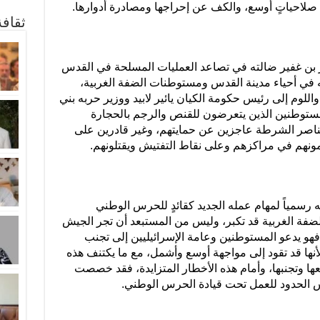
 صلاحياتٍ أوسع، والكف عن إحراجها ومصادرة أدوارها.
ثقاف
بن غفير ضالته في تصاعد العمليات المسلحة في القدس
في أحياء مدينة القدس ومستوطنات الضفة الغربية،
اللوم إلى رئيس حكومة الكيان يائير لابيد ووزير حربه بني
لمستوطنين الذين يتعرضون للقنص والرجم بالحجارة
عناصر الشرطة عاجزين عن حمايتهم، وغير قادرين على
مونهم في مراكزهم وعلى نقاط التفتيش ويقتلونهم.
مه رسمياً لمهام عمله الجديد كقائدٍ للحرس الوطني
الضفة الغربية قد تكبر، وليس من المستبعد أن تجر الجيش
فهو يدعو المستوطنين وعامة الإسرائيليين إلى تجنب
أنها قد تقود إلى مواجهة أوسع وأشمل، مع ما يكتنف هذه
ها وتجنبها، وأمام هذه الأخطار المتزايدة، فقد خصصت
س الحدود للعمل تحت قيادة الحرس الوطني.