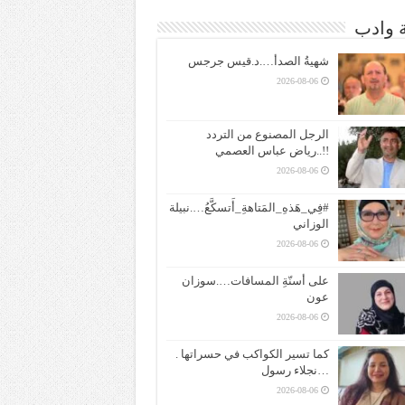
ة وادب
شهيةُ الصدأ….د.قيس جرجس
2026-08-06
الرجل المصنوع من التردد
!!..رياض عباس العصمي
2026-08-06
#فِي_هَذهِ_المَتاهةِ_أَتسكَّعُ….نبيلة
الوزاني
2026-08-06
على أسنّةِ المسافات….سوزان
عون
2026-08-06
كما تسير الكواكب في حسراتها .
…نجلاء رسول
2026-08-06