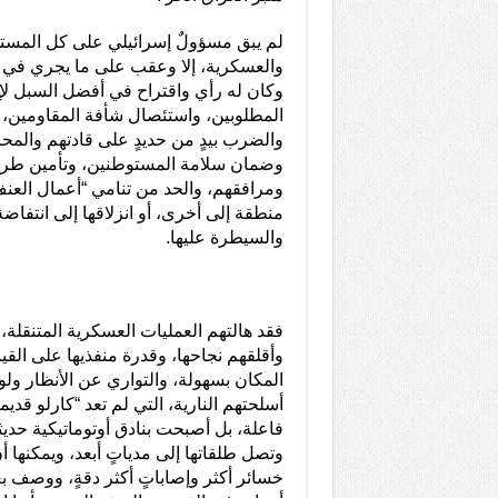
لم يبق مسؤولٌ إسرائيلي على كل المستو
والعسكرية، إلا وعقب على ما يجري في ا
وكان له رأي واقتراح في أفضل السبل لإ
المطلوبين، واستئصال شأفة المقاومين، 
والضرب بيدٍ من حديدٍ على قادتهم والم
وضمان سلامة المستوطنين، وتأمين طر
ومرافقهم، والحد من تنامي “أعمال العنف”
منطقة إلى أخرى، أو انزلاقها إلى انتفا
والسيطرة عليها.
فقد هالتهم العمليات العسكرية المتنقلة، 
وأقلقهم نجاحها، وقدرة منفذيها على القي
المكان بسهولة، والتواري عن الأنظار ولو 
أسلحتهم النارية، التي لم تعد “كارلو قد
فاعلة، بل أصبحت بنادق أوتوماتيكية حديث
وتصل طلقاتها إلى مدياتٍ أبعد، ويمكنها
خسائر أكثر وإصاباتٍ أكثر دقةٍ، ووصف 