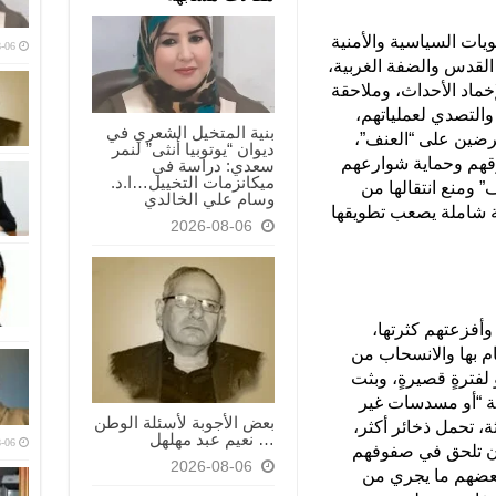
يات السياسية والأمنية
-06
لقدس والضفة الغربية،
خماد الأحداث، وملاحقة
والتصدي لعملياتهم،
بنية المتخيل الشعري في
حرضين على “العنف”،
ديوان “يوتوبيا أنثى” لنمر
قهم وحماية شوارعهم
سعدي: دراسة في
ميكانزمات التخييل…ا.د.
 ومنع انتقالها من
وسام علي الخالدي
ضة شاملة يصعب تطويقها
2026-08-06
وأفزعتهم كثرتها،
ام بها والانسحاب من
لفترةٍ قصيرةٍ، وبثت
يمة “أو مسدسات غير
بعض الأجوبة لأسئلة الوطن
ة، تحمل ذخائر أكثر،
… نعيم عبد مهلهل
-06
 أن تلحق في صفوفهم
2026-08-06
بعضهم ما يجري من