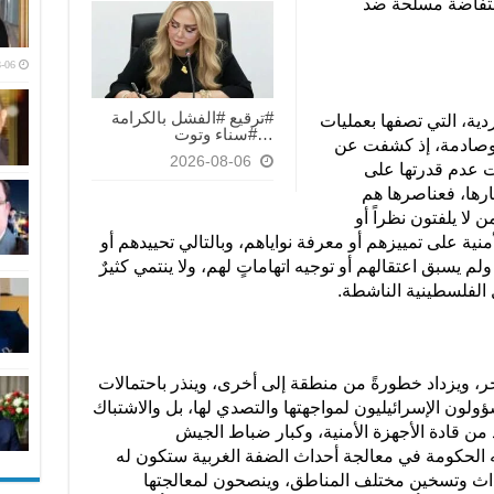
انتفاضة مسلحة ضد
-06
#ترقيع #الفشل بالكرامة
ردية، التي تصفها بعمليات
…#سناء وتوت
ة وصادمة، إذ كشفت عن
2026-08-06
رت عدم قدرتها على
ارها، فعناصرها هم
لا يلفتون نظراً أو
منية على تمييزهم أو معرفة نواياهم، وبالتالي تحييدهم أو
م يسبق اعتقالهم أو توجيه اتهاماتٍ لهم، ولا ينتمي كثيرٌ
 الفلسطينية الناشطة.
 آخر، ويزداد خطورةً من منطقة إلى أخرى، وينذر باحتمالات
سؤولون الإسرائيليون لمواجهتها والتصدي لها، بل والاشتباك
 من قادة الأجهزة الأمنية، وكبار ضباط الجيش
ه الحكومة في معالجة أحداث الضفة الغربية ستكون له
أحداث وتسخين مختلف المناطق، وينصحون لمعالجتها