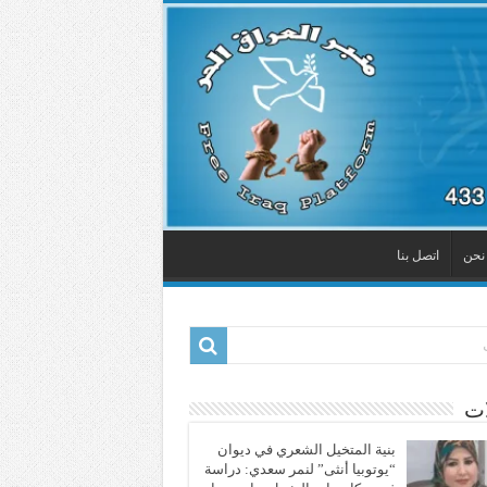
نحن
اتصل بنا
ات
بنية المتخيل الشعري في ديوان
“يوتوبيا أنثى” لنمر سعدي: دراسة