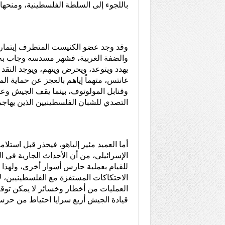
باللجوء إلى السلطة الفلسطينية، ومنحها
وقد وجد عضو الكنيست المتطرف إيتمار 
والضفة الغربية، فشهر مسدسه وجاب به 
يهدد ويتوعد، ويحرض ويتهم، ويوجد النقد و
غانتس، متهماً إياهم بالعجز عن حماية ا
وقنابل المولوتوف، بينما يقف الجيش و
التصدي للشبان الفلسطينيين الذين يهاج
أما العميد مئير إلياهو، فيحذر قبل استلا
الإسرائيلي، من أن الأحداث الجارية في 
للقيام بعملية حارس أسوار أخرى، ولهذا 
الاحتكاكات المستفزة مع الفلسطينيين، ل
العمليات من أخطار وخسائر لا يمكن توقع
قيادة الجيش أربع سرايا احتياط من حر