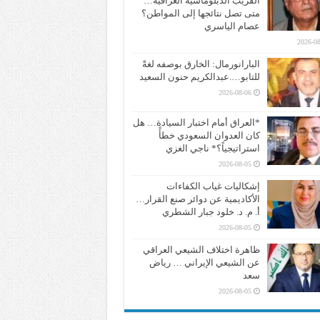
القريب الدبلوماسية العراقية…
متى تصل نتائجها إلى المواطن؟
عصام الياسري
2026-08
البارانورمال: الخارق بوصفه لغةً
للتابو….عبدالكريم حنون السعيد
2026-08-06
*العراق أمام اختبار السيادة… هل
كان العدوان السعودي خطأً
استراتيجياً؟* ناجي الغزي
2026-08-05
إشكاليات غياب الكفاءات
الأكاديمية عن دوائر صنع القرار…
أ. م. د. خلود جبار الشطري
2026-08-05
ظاهرة اختلاف الشيعي العراقي
عن الشيعي الإيراني … رياض
سعد
2026-08-05