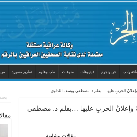
افة وادب
فن ونجوم
فيديوهات
منوعات
طب وعلوم
تقارير مصورة
من 
َ وإعلانُ الحربِ عليها …بقلم د. مصطفى يوسف اللداوي
ةَ وإعلانُ الحربِ عليها …بقلم د. مصطفى
مقال
مقالات مشابهة