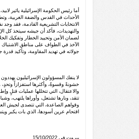
أما رئيس الحكومة الإسرائيلية يائير لابيد
الأحداث في القدس والضفة الغربية، و
الانتخابات التشريعية القادمة، فقد وج
والتهديدات، فأكد أن جيشه سيتخذ كل الإ
لضمان الأمن وتحييد الخطار وتفكيك الخلا
الآخذ في الطواف على مناطق الاشتباك وا
جولاته في تهديد المقاومة، وتأكيد قدرة 
لا ينفك المسؤولون الإسرائيليون يهددو
خشونةً وقسوةً، وأكثرها استفزازاً وتحدٍ،
والاعتقال، التي تتخللها عمليات قتلٍ وإط
تتقد، ونارها تشتعل، وأوراها يلتهب، وشبا
وقواهم الصاعدة، التي تتصدى لجيش العدو
اقتحام عرين أسودها، الذي بات يكبر ويتسع
بيروت في 15/10/2022