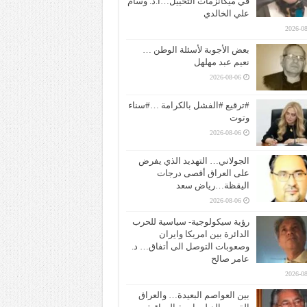
في ميكانزمات التخييل…ا.د. وسام
علي الخالدي
2026-08
بعض الأجوبة لأسئلة الوطن …
نعيم عبد مهلهل
2026-08-06
#ترقيع #الفشل بالكرامة …#سناء
وتوت
2026-08-06
الجولاني… التهديد الذي يفرض
على العراق أقصى درجات
اليقظة…رياض سعد
2026-08-06
رؤية سيكولوجية- سياسية للحرب
الدائرة بين امريكا وايران
وصعوبات التوصل الى أتفاق… د.
عامر صالح
2026-08
بين العواصم البعيدة… والعراق