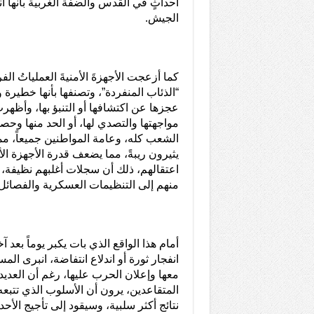
أحداثٍ في القدس والضفة الغربية بأنها 
الجيش.
كما أزعجت الأجهزةَ الأمنيةَ العملياتُ الف
“الذئاب المنفردة”، وتصنفها بأنها خطير
عجزها عن اكتشافها أو التنبؤ بها، وأظه
مواجهتها والتصدي لها، أو الحد منها وحص
الشعب كله، وعامة المواطنين جميعاً، ممن 
يثيرون ريبةً، مما يضعف قدرة الأجهزة الأ
اعتقالهم، ذلك أن سجلات أغلبهم نظيفة، ول
منهم إلى التنظيمات العسكرية والفصائل
أمام هذا الواقع الذي بات يكبر يوماً بعد
انفجار ثورة أو اندلاع انتفاضة، انبرى الم
معها وإعلان الحرب عليها، رغم أن العديد
المتقاعدين، يرون أن الأسلوب الذي تتبع
نتائج أكثر سلبية، وسيقود إلى تأجيج ال