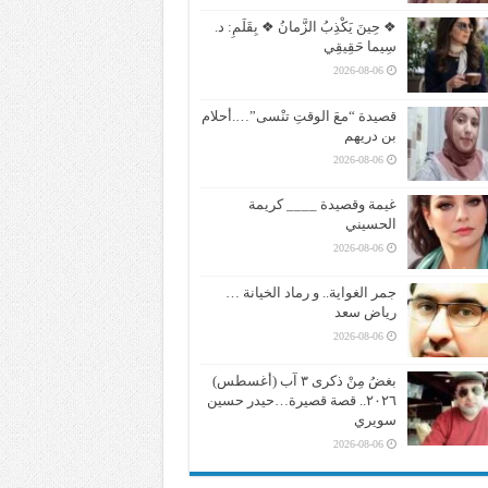
❖ حِينَ يَكْذِبُ الزَّمانُ ❖ بِقَلَمِ: د.
سِيما حَقِيقِي
2026-08-06
قصيدة “معَ الوقتِ تنْسى”….أحلام
بن دريهم
2026-08-06
غيمة وقصيدة ____ كريمة
الحسيني
2026-08-06
جمر الغواية.. و رماد الخيانة …
رياض سعد
2026-08-06
بغضُ مِنْ ذكرى ٣ آب (أغسطس)
٢٠٢٦.. قصة قصيرة…حيدر حسين
سويري
2026-08-06