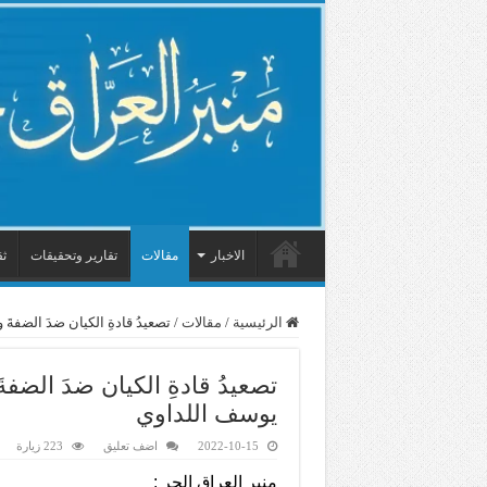
الاخبار
مقالات
تقارير وتحقيقات
ثق
الرئيسية
/
مقالات
/
تصعيدُ قادةِ الكيان ضدَ الضفة
تصعيدُ قادةِ الكيان ضدَ الضف
يوسف اللداوي
2022-10-15
اضف تعليق
223 زيارة
منبر العراق الحر :