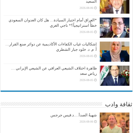
السعيد
2026-08-06
*العراق أمام اختبار السيادة… هل كان العدوان السعودي
خطأً استراتيجياً؟* ناجي الغزي
2026-08-05
إشكاليات غياب الكفاءات الأكاديمية عن دوائر صنع القرار…
أ. م. د. خلود جبار الشطري
2026-08-05
ظاهرة اختلاف الشيعي العراقي عن الشيعي الإيراني …
رياض سعد
2026-08-05
ثقافة وادب
شهيةُ الصدأ….د.قيس جرجس
2026-08-06