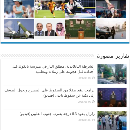
تقارير مصورة
الشرطة التايلاندية: مطلق النار في مدرسة بانكوك قتل
أجداده قبل هجومه على زملائه ومعلميه
2026-08-07
ترامب ينقذ طفلا من السقوط على المسرح ويحول الموقف
إلى نكتة عن سقوط بايدن (فيديو)
2026-08-06
زلزال بقوة 6.3 درجة يضرب جنوب الفلبين (فيديو)
2026-08-05