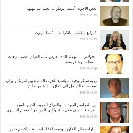
بعض الأجوبة لأسئلة الوطن … نعيم عبد مهلهل
2026-08-06
#ترقيع #الفشل بالكرامة …#سناء وتوت
2026-08-06
الجولاني… التهديد الذي يفرض على العراق أقصى درجات
اليقظة…رياض سعد
2026-08-06
رؤية سيكولوجية- سياسية للحرب الدائرة بين امريكا وايران
وصعوبات التوصل الى أتفاق… د. عامر صالح
2026-08-06
بين العواصم البعيدة… والعراق القريب الدبلوماسية
العراقية… متى تصل نتائجها إلى المواطن؟ عصام الياسري
2026-08-06
البارانورمال: الخارق بوصفه لغةً للتابو….عبدالكريم حنون