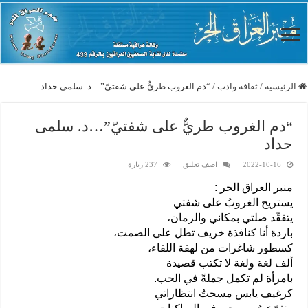
الرئيسية
/
ثقافة وادب
/
“دم الغروب طريٌّ على شفتيّ”…د. سلمى حداد
“دم الغروب طريٌّ على شفتيّ”…د. سلمى
حداد
2022-10-16
اضف تعليق
237 زيارة
منبر العراق الحر :
يستريح الغروبُ على شفتي
يتفقّد صلتي بمكاني والزمان،
باردة أنا كنافذة خريف تطل على الصمت،
كسطور شاغرات من لهفة اللقاء،
ألف لغة ولغة لا تكتب قصيدة
بامرأة لم تكمل جملةً في الحب.
كرغيف يابس مسحتُ انتظاراتي