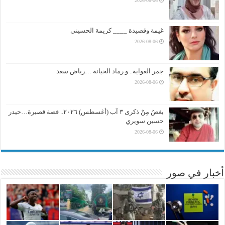
2026-08-06
غيمة وقصيدة ____ كريمة الحسيني
2026-08-06
جمر الغواية.. و رماد الخيانة …رياض سعد
2026-08-06
بغضُ مِنْ ذكرى ٣ آب (أغسطس) ٢٠٢٦.. قصة قصيرة…حيدر
حسين سويري
2026-08-06
أخبار في صور