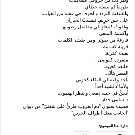
وتفرّعتُ من حروفي الساكنات
طريقاً لم تنتعله خطاي
واعتنقتُ التردد والخوف في غفلة من الغياب.
على حين خريفٍ تنفستُ الجدران
وغفوتُ كمجلّدٍ في مفاصل رطوبتها
وأكملتُ المنفى
فارغةً من صوتي ومن طيف الكلمات
قريبة كشامة..
بعيدة كغربة..
متمردة كفوضى..
خانعة كخيبة.
المطر يتأنّى..
يأخذ وقته في البكاء كحزني
ولأننا لا نشبه أحداً
أدسُّ في جيبه دمعي وأنتظر الهطول.
د. سلمى حداد
قصيدة بعنوان “دم الغروب طريٌّ على شفتيّ” من ديوان
“أتجاذب معكَ أطراف الحريق”
شارك هذا الموضوع: