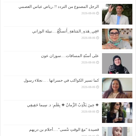
الرجل المصنوع من التردد !!..رياض عباس العصمي
2026-08-06
#فِي_هَذهِ_المَتاهةِ_أَتسكَّعُ….نبيلة الوزاني
2026-08-06
على أسنّةِ المسافات….سوزان عون
2026-08-06
كما تسير الكواكب في حسراتها . …نجلاء رسول
2026-08-06
❖ حِينَ يَكْذِبُ الزَّمانُ ❖ بِقَلَمِ: د. سِيما حَقِيقِي
2026-08-06
قصيدة “معَ الوقتِ تنْسى”….أحلام بن دريهم