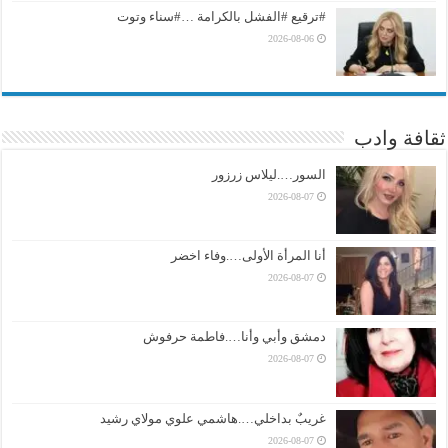
#ترقيع #الفشل بالكرامة …#سناء وتوت
2026-08-06
ثقافة وادب
السور….ليلاس زرزور
2026-08-07
أنا المرأة الأولى….وفاء اخضر
2026-08-07
دمشق وأبي وأنا….فاطمة حرفوش
2026-08-07
غريبٌ بداخلي….هاشمي علوي مولاي رشيد
2026-08-07