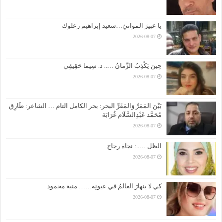
يا عبيرَ الموانئِ…سعيد إبراهيم زعلوك
2026-08-07
حِينَ يَكْذِبُ الزَّمانُ ….. د. سِيما حَقِيقِي
2026-08-07
بَيْنَ المَمَرِّ وَالمَقَرِّ البحر: بحر الكامل التام … الشاعر: طَارِق
مُحَمَّد عَبْدِالسَّلَام غُرَابَة
2026-08-07
الظل …..: نجاة رجاح
2026-08-07
كي لا ينهارَ العالمُ في عيونِه…… منية محمود
2026-08-07