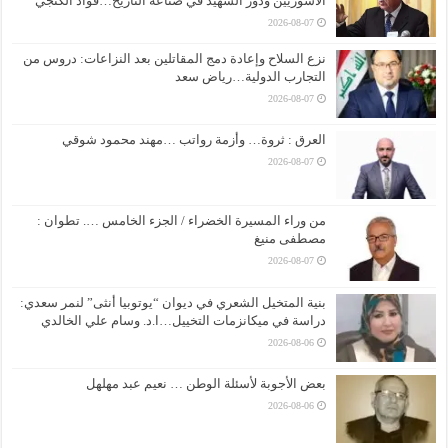
الأشوريين ودور الشهيد في صناعة التاريخ…فواد الكنجي
2026-08-07
نزع السلاح وإعادة دمج المقاتلين بعد النزاعات: دروس من
التجارب الدولية…رياض سعد
2026-08-07
العرق : ثروة… وأزمة رواتب …مهند محمود شوقي
2026-08-07
من وراء المسيرة الخضراء / الجزء الخامس …. تطوان :
مصطفى منيغ
2026-08-07
بنية المتخيل الشعري في ديوان “يوتوبيا أنثى” لنمر سعدي:
دراسة في ميكانزمات التخييل…ا.د. وسام علي الخالدي
2026-08-06
بعض الأجوبة لأسئلة الوطن … نعيم عبد مهلهل
2026-08-06