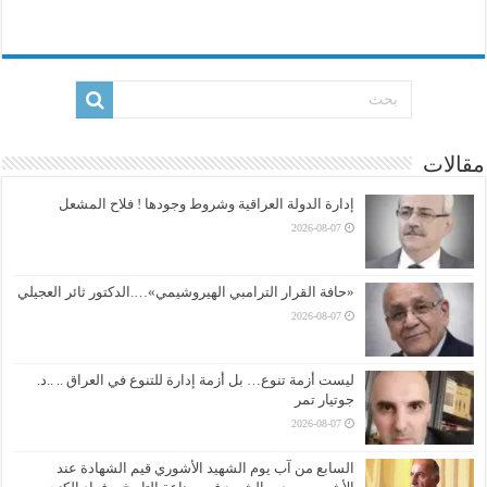
مقالات
إدارة الدولة العراقية وشروط وجودها ! فلاح المشعل
2026-08-07
«حافة القرار الترامبي الهيروشيمي»….الدكتور ثائر العجيلي
2026-08-07
ليست أزمة تنوع… بل أزمة إدارة للتنوع في العراق .. ..د.
جوتيار تمر
2026-08-07
السابع من آب يوم الشهيد الأشوري قيم الشهادة عند