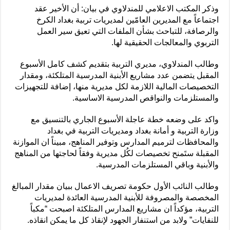
وذكر المكتب الاعلامي للمندلاوي في بيان: أن الأخير عقد
اجتماعاً مع المديرين العامّين لمديريات تربية بغداد الكرخ
والرصافة، للتباحث بشأن الملفات التي تعيق سير العمل
التربوي والمعالجات الحقيقية لها.
وطالب المندلاوي، مديري التربية بتقديم كشف كامل الأسبوع
المقبل يتضمن عدد مشاريع الأبنية المدرسية المتلكئة، ومقدار
التخصيصات المالية اللازمة لكل مديرية منها، إضافة للتجهيزات
والمستلزمات والنواقص المدرسية الاساسية.
واكد على وضعه خطة عاجلة الأسبوع الجاري بالتنسيق مع
وزارة التربية و أمانة بغداد ومديريات التربية في بغداد
والمحافظات لترميم المدارس وتوفير المناهج، مبيناً ان الموازنة
المقبلة ستَمنح تخصيصات لكُل مديرية وفقاً لحاجتها من المناهج
والأبنية وباقي المستلزمات المدرسية.
وطالب النائب الأول حكومة تصريف الاعمال ببيان مقدار المبالغ
المخصصة والمصروفة للأبنية المدرسية العائدة لمديريات
التربية، مؤكداً ان مشاريع المدارس المتلكئة اصبحت “مكباً
للنفايات” ولابد من استنفار الجهود لإنقاذ كل ما يمكن انقاذه.