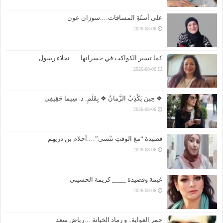
على أسنّةِ المسافات….سوزان عون
2026-08-06
كما تسير الكواكب في حسراتها . …نجلاء رسول
2026-08-06
❖ حِينَ يَكْذِبُ الزَّمانُ ❖ بِقَلَمِ: د. سِيما حَقِيقِي
2026-08-06
قصيدة “معَ الوقتِ تنْسى”….أحلام بن دريهم
2026-08-06
غيمة وقصيدة ____ كريمة الحسيني
2026-08-06
جمر الغواية.. و رماد الخيانة …رياض سعد