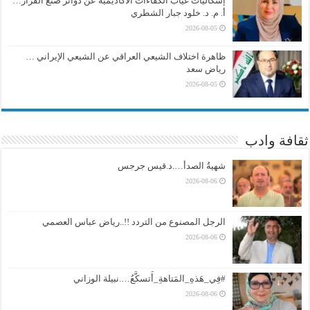
إشكاليات غياب الكفاءات الأكاديمية عن دوائر صنع القرار…
أ. م. د. خلود جبار الشطري
2026-08-05
ظاهرة اختلاف الشيعي العراقي عن الشيعي الإيراني …
رياض سعد
2026-08-05
ثقافة وادب
شهيةُ الصدأ….د.قيس جرجس
2026-08-06
الرجل المصنوع من التردد !!..رياض عباس العصمي
2026-08-06
#فِي_هَذهِ_المَتاهةِ_أَتسكَّعُ….نبيلة الوزاني
2026-08-06