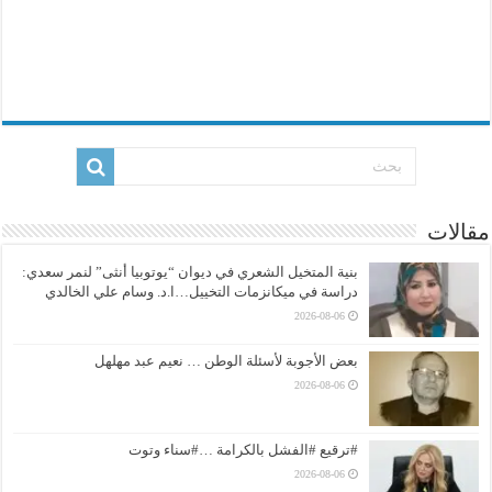
مقالات
بنية المتخيل الشعري في ديوان “يوتوبيا أنثى” لنمر سعدي:
دراسة في ميكانزمات التخييل…ا.د. وسام علي الخالدي
2026-08-06
بعض الأجوبة لأسئلة الوطن … نعيم عبد مهلهل
2026-08-06
#ترقيع #الفشل بالكرامة …#سناء وتوت
2026-08-06