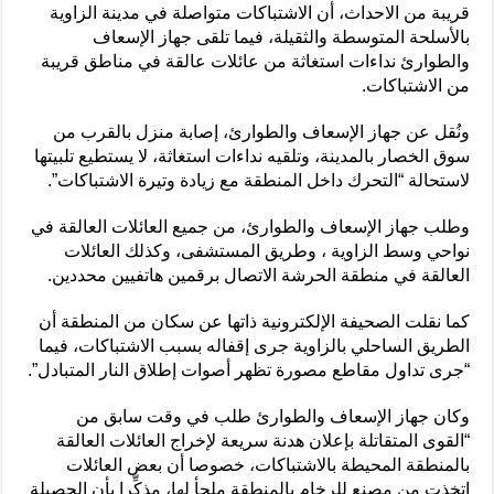
قريبة من الاحداث، أن الاشتباكات متواصلة في مدينة الزاوية
بالأسلحة المتوسطة والثقيلة، فيما تلقى جهاز الإسعاف
والطوارئ نداءات استغاثة من عائلات عالقة في مناطق قريبة
من الاشتباكات.
ونُقل عن جهاز الإسعاف والطوارئ، إصابة منزل بالقرب من
سوق الخصار بالمدينة، وتلقيه نداءات استغاثة، لا يستطيع تلبيتها
لاستحالة “التحرك داخل المنطقة مع زيادة وتيرة الاشتباكات”.
وطلب جهاز الإسعاف والطوارئ، من جميع العائلات العالقة في
نواحي وسط الزاوية ، وطريق المستشفى، وكذلك العائلات
العالقة في منطقة الحرشة الاتصال برقمين هاتفيين محددين.
كما نقلت الصحيفة الإلكترونية ذاتها عن سكان من المنطقة أن
الطريق الساحلي بالزاوية جرى إقفاله بسبب الاشتباكات، فيما
“جرى تداول مقاطع مصورة تظهر أصوات إطلاق النار المتبادل”.
وكان جهاز الإسعاف والطوارئ طلب في وقت سابق من
“القوى المتقاتلة بإعلان هدنة سريعة لإخراج العائلات العالقة
بالمنطقة المحيطة بالاشتباكات، خصوصا أن بعض العائلات
اتخذت من مصنع للرخام بالمنطقة ملجأ لها، مذكِّرا بأن الحصيلة