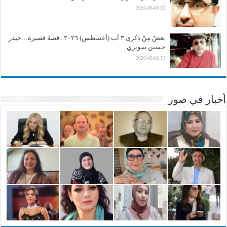
2026-08-06
بغضُ مِنْ ذكرى ٣ آب (أغسطس) ٢٠٢٦.. قصة قصيرة…حيدر
حسين سويري
2026-08-06
أخبار في صور