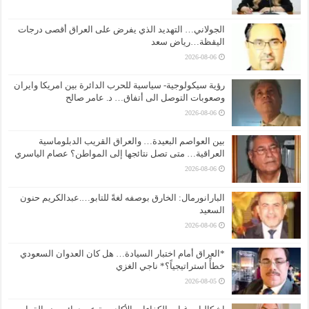
الجولاني… التهديد الذي يفرض على العراق أقصى درجات
اليقظة…رياض سعد
2026-08-06
رؤية سيكولوجية- سياسية للحرب الدائرة بين امريكا وايران
وصعوبات التوصل الى أتفاق… د. عامر صالح
2026-08-06
بين العواصم البعيدة… والعراق القريب الدبلوماسية
العراقية… متى تصل نتائجها إلى المواطن؟ عصام الياسري
2026-08-06
البارانورمال: الخارق بوصفه لغةً للتابو….عبدالكريم حنون
السعيد
2026-08-06
*العراق أمام اختبار السيادة… هل كان العدوان السعودي
خطأً استراتيجياً؟* ناجي الغزي
2026-08-05