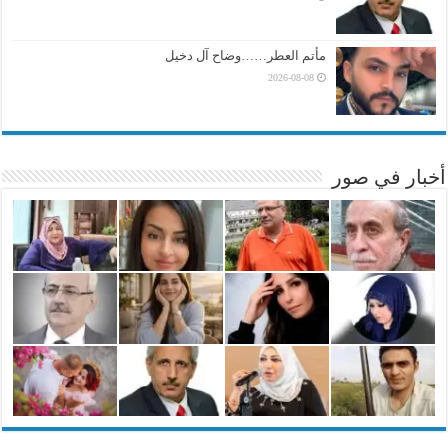
مأتم العطر……وضاح آل دخيل
2026-08-08
أخبار في صور