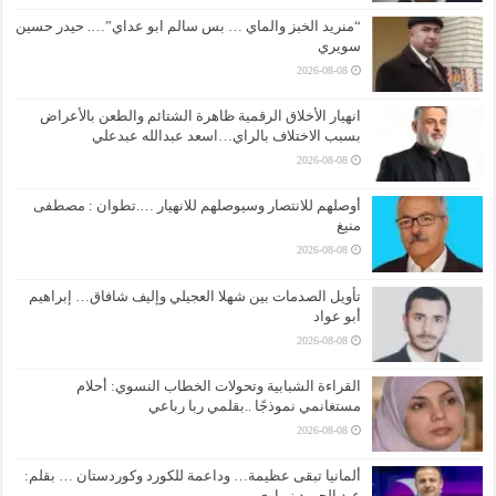
“منريد الخبز والماي … بس سالم ابو عداي”…. حيدر حسين
سويري
2026-08-08
انهيار الأخلاق الرقمية ظاهرة الشتائم والطعن بالأعراض
بسبب الاختلاف بالراي…اسعد عبدالله عبدعلي
2026-08-08
أوصلهم للانتصار وسيوصلهم للانهيار ….تطوان : مصطفى
منيغ
2026-08-08
تأويل الصدمات بين شهلا العجيلي وإليف شافاق… إبراهيم
أبو عواد
2026-08-08
القراءة الشبابية وتحولات الخطاب النسوي: أحلام
مستغانمي نموذجًا ..بقلمي ربا رباعي
2026-08-08
ألمانيا تبقى عظيمة… وداعمة للكورد وكوردستان … بقلم:
عبد الحميد زيباري