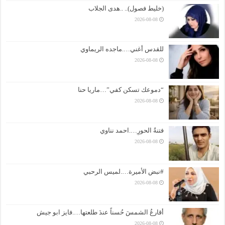
(خليط فصول).. ..هدى الجلاب
2026-08-08
للقدس أغني….ماجده الريماوي
2026-08-08
“دموعك تسكن كفي”…ماريا حنا
2026-08-08
فتنةُ الحورِ….احمد نناوي
2026-08-08
#نبض الأميرة….لميس الرحبي
2026-08-08
أقارعُ الشمسَ حُسناً عندَ طلعتها….فايز ابو جيش
2026-08-08