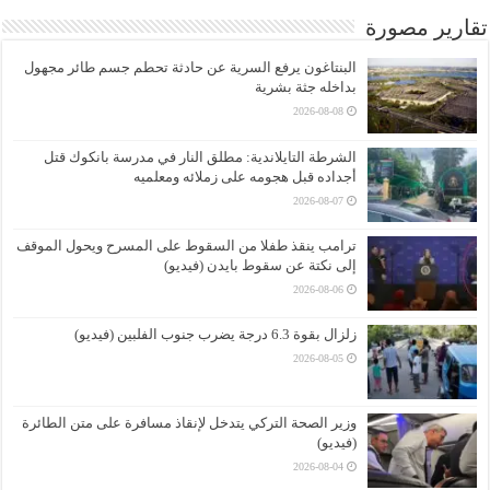
تقارير مصورة
البنتاغون يرفع السرية عن حادثة تحطم جسم طائر مجهول
بداخله جثة بشرية
2026-08-08
الشرطة التايلاندية: مطلق النار في مدرسة بانكوك قتل
أجداده قبل هجومه على زملائه ومعلميه
2026-08-07
ترامب ينقذ طفلا من السقوط على المسرح ويحول الموقف
إلى نكتة عن سقوط بايدن (فيديو)
2026-08-06
زلزال بقوة 6.3 درجة يضرب جنوب الفلبين (فيديو)
2026-08-05
وزير الصحة التركي يتدخل لإنقاذ مسافرة على متن الطائرة
(فيديو)
2026-08-04