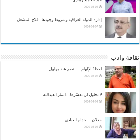
2026-08-08
إدارة الدولة العراقية وشروط وجودها ! فلاح المشعل
2026-08-07
ثقافة وادب
لحظةُ الإلهامِ …..نعيم عبد مهلهل
2026-08-08
لا تحاول ان تفسّرها…انمار العبدالله
2026-08-08
خذلان .. ..حذام العبادي
2026-08-08