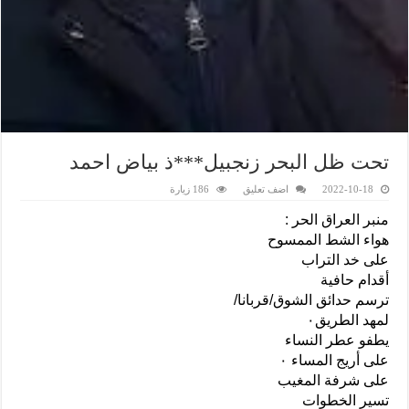
تحت ظل البحر زنجبيل***ذ بياض احمد
2022-10-18
اضف تعليق
186 زيارة
منبر العراق الحر :
هواء الشط الممسوح
على خد التراب
أقدام حافية
ترسم حدائق الشوق/قربانا/
لمهد الطريق٠
يطفو عطر النساء
على أريج المساء ٠
على شرفة المغيب
تسير الخطوات