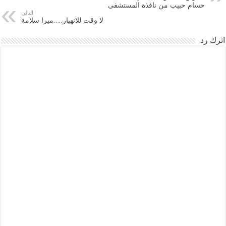
حسام حبيب من نافذة المستشفى
التالي
لا وقت للانهيار….ميرا سلامة
اترك رد