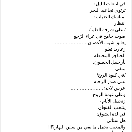
في انبعاث الليل٠
ترتوي تجاعيد البحر
بمناسك الضباب٠
انتظار
/ على شرفة الظمأ/
صوت جامح في عراء الرّجع
يعانق شيب الأغصان…………………
زغاريد تعلو
الحناجر المحنطة
بأرخبيل الحصون‚
منفى
/في كبوة الريح/‚
على صدر الرخام
عرس لاجئ…………………
وعلى غيمة الروح
زنجبيل الأيام٠
ينتحب الفنجان
في لذة الشوق:
هل ستأتي
والمغيب يحمل ما بقي من سفن النهار؟!!!