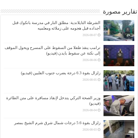
تقارير مصورة
الشرطة التايلاندية: مطلق النار في مدرسة بانكوك قتل
أجداده قبل هجومه على زملائه ومعلميه
2026-08-07
ترامب ينقذ طفلا من السقوط على المسرح ويحول الموقف
إلى نكتة عن سقوط بايدن (فيديو)
2026-08-06
زلزال بقوة 6.3 درجة يضرب جنوب الفلبين (فيديو)
2026-08-05
وزير الصحة التركي يتدخل لإنقاذ مسافرة على متن الطائرة
(فيديو)
2026-08-04
زلزال بقوة 5.6 درجات شمال شرق شرم الشيخ بمصر
2026-08-03