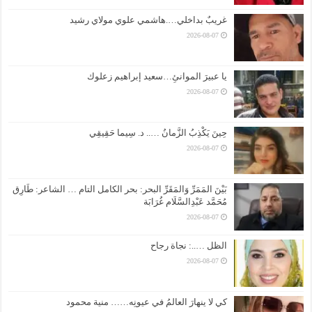
غريبٌ بداخلي….هاشمي علوي مولاي رشيد
2026-08-07
يا عبيرَ الموانئِ…سعيد إبراهيم زعلوك
2026-08-07
حِينَ يَكْذِبُ الزَّمانُ ….. د. سِيما حَقِيقِي
2026-08-07
بَيْنَ المَمَرِّ وَالمَقَرِّ البحر: بحر الكامل التام … الشاعر: طَارِق
مُحَمَّد عَبْدِالسَّلَام غُرَابَة
2026-08-07
الظل …..: نجاة رجاح
2026-08-07
كي لا ينهارَ العالمُ في عيونِه…… منية محمود