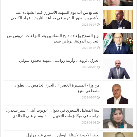
السابع من آب يوم الشهيد الأشوري قيم الشهادة عند
الأشوريين ودور الشهيد في صناعة التاريخ…فواد الكنجي
2026-08-07
نزع السلاح وإعادة دمج المقاتلين بعد النزاعات: دروس من
التجارب الدولية…رياض سعد
2026-08-07
العرق : ثروة… وأزمة رواتب …مهند محمود شوقي
2026-08-07
من وراء المسيرة الخضراء / الجزء الخامس …. تطوان :
مصطفى منيغ
2026-08-07
بنية المتخيل الشعري في ديوان “يوتوبيا أنثى” لنمر سعدي:
دراسة في ميكانزمات التخييل…ا.د. وسام علي الخالدي
2026-08-06
بعض الأجوبة لأسئلة الوطن … نعيم عبد مهلهل