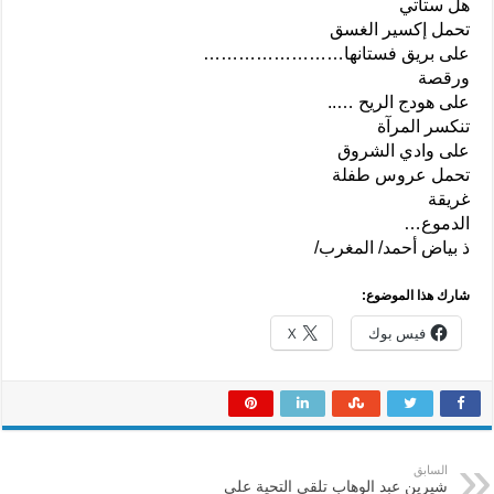
هل ستأتي
تحمل إكسير الغسق
على بريق فستانها……………………
ورقصة
على هودج الريح …..
تنكسر المرآة
على وادي الشروق
تحمل عروس طفلة
غريقة
الدموع…
ذ بياض أحمد/ المغرب/
شارك هذا الموضوع:
فيس بوك
X
السابق
شيرين عبد الوهاب تلقي التحية على