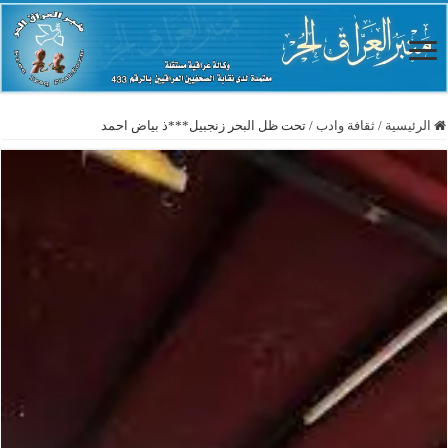
الرئيسية
/
ثقافة وادب
/
تحت ظل البحر زنجبيل***ذ بياض احمد