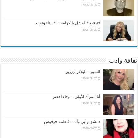
2026-08-06
#ترقيع #الفشل بالكرامة …#سناء وتوت
2026-08-06
ثقافة وادب
السور….ليلاس زرزور
2026-08-07
أنا المرأة الأولى….وفاء اخضر
2026-08-07
دمشق وأبي وأنا….فاطمة حرفوش
2026-08-07