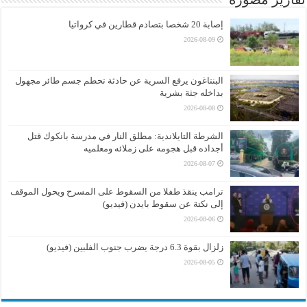
إصابة 20 شخصا بتصادم قطارين في كرواتيا
2026-08-09
البنتاغون يرفع السرية عن حادثة تحطم جسم طائر مجهول
بداخله جثة بشرية
2026-08-08
الشرطة التايلاندية: مطلق النار في مدرسة بانكوك قتل
أجداده قبل هجومه على زملائه ومعلميه
2026-08-07
ترامب ينقذ طفلا من السقوط على المسرح ويحول الموقف
إلى نكتة عن سقوط بايدن (فيديو)
2026-08-06
زلزال بقوة 6.3 درجة يضرب جنوب الفلبين (فيديو)
2026-08-05