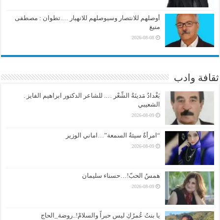
أوصلهم للانتصار وسيوصلهم للانهيار ….تطوان : مصطفى
منيغ
2026-08-08
ثقافة وادب
بَغْدادُ مَدينَةُ الشِّعْر …. للشاعر الدكتور ابراهيم الفايز .
الشعيبي
2026-08-09
“امرأةٌ سيئةُ السمعة”…اماني الوزير
2026-08-09
همسُ الحبّ!…حسناء سليمان
2026-08-09
يا بنتُ عُمرُكِ ليس حبراً والسلامْ!..روضة_الحاج