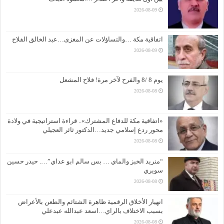
2026-08-09
اتفاقية مكة …والتساؤلات عن المغزى…عبد الخالق الفلاح
2026-08-09
يوم 8 /8 والفرح لآخر مرة! فلاح المشعل
2026-08-08
«اتفاقية مكة للدفاع المشترك».. قراءة استراتيجية في ولادة
محور ردع إسلامي جديد…الدكتور ثائر العجيلي
2026-08-08
“منريد الخبز والماي … بس سالم ابو عداي”…. حيدر حسين
سويري
2026-08-08
انهيار الأخلاق الرقمية ظاهرة الشتائم والطعن بالأعراض
بسبب الاختلاف بالراي…اسعد عبدالله عبدعلي
2026-08-08