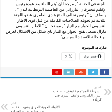
اللجنة في الحنانة ” , مرجحا ان “يتم اللقاء بعد عودة رئيس
الإقليم نيجيرفان البارزاني من العاصمة البريطانية لندن ” .
وأضاف ان ” رئيس تحالف الفتح هادي العامري عضو اللجنة
الثلاثية تم تخويله الصلاحيات الكاملة من قبل قوى الاطار
التنسيقي للحوار مع التيار ” , موضحا ان ” الاطار التنسيقي
مازال يسعى بفتح الحوار مع التيار باي شكل من الاشكال لغرض
انهاء حالة الانسداد السياسي” .
شارك هذا الموضوع:
فيس بوك
X
السابق
الشرطة المجتمعية توقف 5 حالات
ابتزاز الكتروني وعنف أسري في
كربلاء
التالي
الأنواء الجوية:العراق يشهد انخفاضا
تدريجيا بدرجات الحرارة