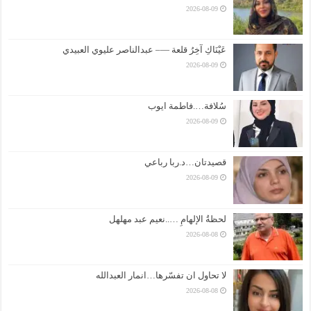
2026-08-09
عَيْنَاكِ آخِرُ قلعة —– عبدالناصر عليوي العبيدي
2026-08-09
سُلافة….فاطمة ايوب
2026-08-09
قصيدتان…د.ربا رباعي
2026-08-09
لحظةُ الإلهامِ …..نعيم عبد مهلهل
2026-08-08
لا تحاول ان تفسّرها…انمار العبدالله
2026-08-08