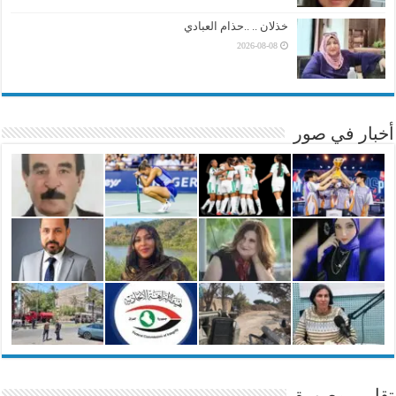
خذلان .. ..حذام العبادي
2026-08-08
أخبار في صور
تقارير مصورة