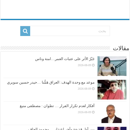
مقالات
جَبْرُ الأثر على عتبات العمر…امنة وناس
2026-08-09
موعد مع وحدة الهدف: العراق هَمُّنا …حيدر حسين سويري
2026-08-09
أفكار لعدم تكرار الفرار … تطوان : مصطفى منيغ
2026-08-09
بين أول قذيفة وآخر اعتذار ….محمود الجاف