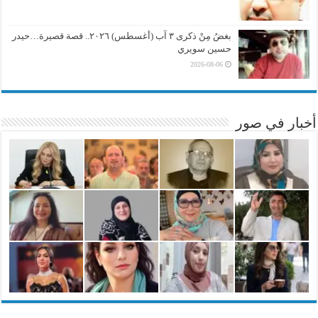
بغضُ مِنْ ذكرى ٣ آب (أغسطس) ٢٠٢٦.. قصة قصيرة…حيدر
حسين سويري
2026-08-06
أخبار في صور