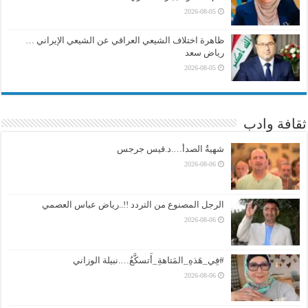
2026-08-05
ظاهرة اختلاف الشيعي العراقي عن الشيعي الإيراني …
رياض سعد
2026-08-05
ثقافة وادب
شهيةُ الصدأ….د.قيس جرجس
2026-08-06
الرجل المصنوع من التردد !!..رياض عباس العصمي
2026-08-06
#فِي_هَذهِ_المَتاهةِ_أَتسكَّعُ….نبيلة الوزاني
2026-08-06