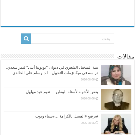
مقالات
بنية المتخيل الشعري في ديوان “يوتوبيا أنثى” لنمر سعدي:
دراسة في ميكانزمات التخييل…ا.د. وسام علي الخالدي
2026-08-06
بعض الأجوبة لأسئلة الوطن … نعيم عبد مهلهل
2026-08-06
#ترقيع #الفشل بالكرامة …#سناء وتوت
2026-08-06