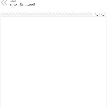
التالي
الحظ…امال جبارة
اترك رد