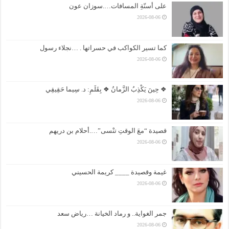
على أسنّةِ المسافات….سوزان عون
2026-08-06
كما تسير الكواكب في حسراتها . …نجلاء رسول
2026-08-06
❖ حِينَ يَكْذِبُ الزَّمانُ ❖ بِقَلَمِ: د. سِيما حَقِيقِي
2026-08-06
قصيدة “معَ الوقتِ تنْسى”….أحلام بن دريهم
2026-08-06
غيمة وقصيدة ____ كريمة الحسيني
2026-08-06
جمر الغواية.. و رماد الخيانة …رياض سعد
2026-08-06