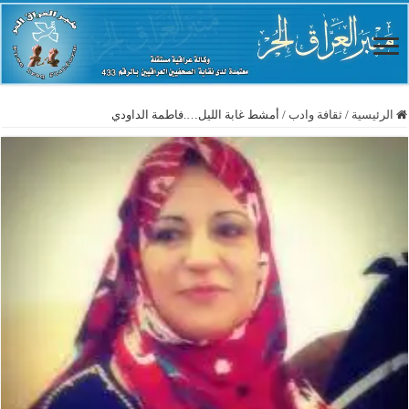
الرئيسية
/
ثقافة وادب
/
أمشط غابة الليل….فاطمة الداودي