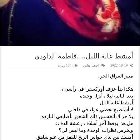
أمشط غابة الليل….فاطمة الداودي
2022-10-19
اضف تعليق
184 زيارة
منبر العراق الحر :
هكذا بدأ عزف أوركسترا في رأسي ،
بعد الثانية ليلا ، أنزل وحيدة
أمشط غابة الليل
لا أستطيع تخطي عواء في داخلي
بلا حراك أتحسس ذلك الشعور بأصابعي الباردة
هل هذا يوقظ آخر أسلاف رعشة الدفء
ويخرس نظرات الوحدة وما ليس لي؟
أمسك بين يدي حواس الريح للقفز من علو شاهق