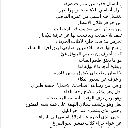
والتسلل خفية عبر ممرات ضيقة
أترك أنفاسي اللاهثة تحفر نهرا لنهر
يغتسل فيه اسمي من عمره الماضي
من حوافر ظلال الانتظار
من مصائر تقف بعد مسافة المحطات
تقف بلا حقائب ويد تبحث لها عن غرفة للإيجار
تحرس مذاقات حارة لأكلات الخريف
وتفتح لها نصف نافذة بين أصابعي لرتق أخيلة المساء
كنت أعرف إن صمتي الموغل فيَّ
هو ما يعتق طعم الغياب
ويطبخ أوجاعا لا نهاية لها
لا لسان رطب لي لأتذوق سنين قادمة
وأعزف عن شعور البكاء
وأفرد من رسالته “صباحاتك الاجمل” أجنحة طيران
لعل وهو يتذكر ملامح وجه اللقاء
وهو يرتق نزف الوقت بأصابعه المستعجلة
لعل وهو يرتشف سيلان اللهفة على فمه شبه المفتوح
وجهي الذي ينتظره عند آخر الليل
وجهي الذي أخبره عن انزلاق اسمي الى الوراء
عن عواء جراء كلاب تمشي نحو الفراغ