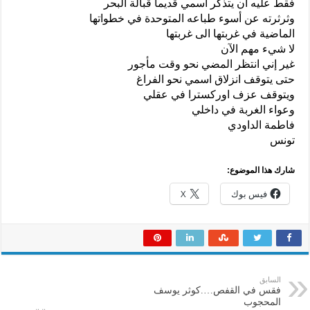
فقط عليه أن يتذكر اسمي قديما قبالة البحر
وثرثرته عن أسوء طباعه المتوحدة في خطواتها
الماضية في غربتها الى غربتها
لا شيء مهم الآن
غير إني انتظر المضي نحو وقت مأجور
حتى يتوقف انزلاق اسمي نحو الفراغ
ويتوقف عزف اوركسترا في عقلي
وعواء الغربة في داخلي
فاطمة الداودي
تونس
شارك هذا الموضوع:
فيس بوك
X
السابق
فقس في القفص….كوثر يوسف
المحجوب