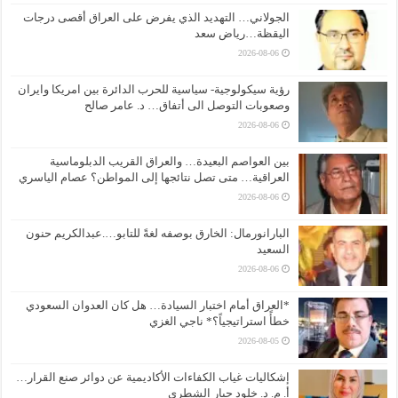
الجولاني… التهديد الذي يفرض على العراق أقصى درجات
اليقظة…رياض سعد
2026-08-06
رؤية سيكولوجية- سياسية للحرب الدائرة بين امريكا وايران
وصعوبات التوصل الى أتفاق… د. عامر صالح
2026-08-06
بين العواصم البعيدة… والعراق القريب الدبلوماسية
العراقية… متى تصل نتائجها إلى المواطن؟ عصام الياسري
2026-08-06
البارانورمال: الخارق بوصفه لغةً للتابو….عبدالكريم حنون
السعيد
2026-08-06
*العراق أمام اختبار السيادة… هل كان العدوان السعودي
خطأً استراتيجياً؟* ناجي الغزي
2026-08-05
إشكاليات غياب الكفاءات الأكاديمية عن دوائر صنع القرار…
أ. م. د. خلود جبار الشطري