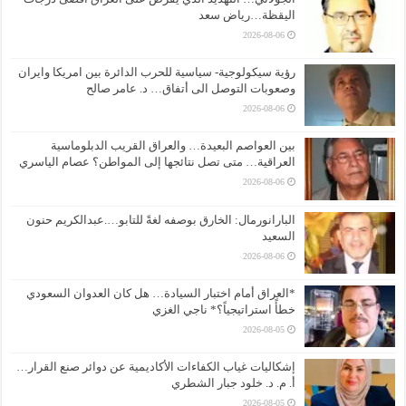
اليقظة…رياض سعد
2026-08-06
رؤية سيكولوجية- سياسية للحرب الدائرة بين امريكا وايران
وصعوبات التوصل الى أتفاق… د. عامر صالح
2026-08-06
بين العواصم البعيدة… والعراق القريب الدبلوماسية
العراقية… متى تصل نتائجها إلى المواطن؟ عصام الياسري
2026-08-06
البارانورمال: الخارق بوصفه لغةً للتابو….عبدالكريم حنون
السعيد
2026-08-06
*العراق أمام اختبار السيادة… هل كان العدوان السعودي
خطأً استراتيجياً؟* ناجي الغزي
2026-08-05
إشكاليات غياب الكفاءات الأكاديمية عن دوائر صنع القرار…
أ. م. د. خلود جبار الشطري
2026-08-05