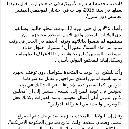
كانت تستخدمه السفارة الأمريكية في صنعاء باليمن قبل تعليقها
لعملها في سنة 2015، وبدأت في احتجاز الموظفين اليمنيين
العاملين دون مبرر”.
وأضاف: “لا يزال حتى اليوم 12 موظفا محليا حاليين وسابقين
لدى الولايات المتحدة ولدى الأمم المتحدة محتجزين، إن
معظمهم لم يتصلوا بعائلاتهم وتوفي أحدهم في الحجز في وقت
سابق من هذه السنة”، معتبرا أن “استمرار احتجاز هؤلاء
الموظفين اليمنيين يُظهر تجاهلا صارخا للأعراف الدبلوماسية
ويشكل إهانة للمجتمع الدولي بأسره”.
وأكد بلينكن أن “الولايات المتحدة ستواصل دون توقف الجهود
الدبلوماسية لتأمين إطلاق سراحهم والعمل مع شركائنا
الدوليين، كما تستمر هذه الإجراءات في التشكيك في رغبة
الحوثيين في عودة اليمن إلى السلام”، مشيرا إلى أن “مجلس
الأمن الدولي أدان أعمال الحوثيين بأشد العبارات وكذلك فعل
الكونغرس والعديد من الشركاء الدوليين”.
وقال إن “الولايات المتحدة ملتزمة بتقديم حل دائم للصراع
اليمني وضمان سلامة أولئك الذين يخدمون الحكومة الأمريكية”،
داعيا “الحوثيين للإفراج عن هؤلاء المواطنين اليمنيين وإعادتهم