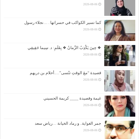
2026-08-06
كما تسير الكواكب في حسراتها . …نجلاء رسول
2026-08-06
❖ حِينَ يَكْذِبُ الزَّمانُ ❖ بِقَلَمِ: د. سِيما حَقِيقِي
2026-08-06
قصيدة “معَ الوقتِ تنْسى”….أحلام بن دريهم
2026-08-06
غيمة وقصيدة ____ كريمة الحسيني
2026-08-06
جمر الغواية.. و رماد الخيانة …رياض سعد
2026-08-06