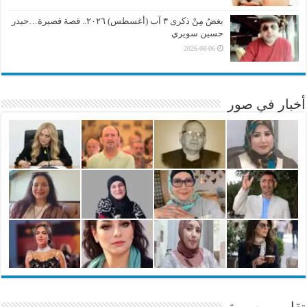
بغضُ مِنْ ذكرى ٣ آب (أغسطس) ٢٠٢٦.. قصة قصيرة…حيدر
حسين سويري
2026-08-06
أخبار في صور