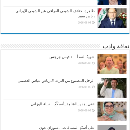
ظاهرة اختلاف الشيعي العراقي عن الشيعي الإيراني …
رياض سعد
2026-08-05
ثقافة وادب
شهيةُ الصدأ….د.قيس جرجس
2026-08-06
الرجل المصنوع من التردد !!..رياض عباس العصمي
2026-08-06
#فِي_هَذهِ_المَتاهةِ_أَتسكَّعُ….نبيلة الوزاني
2026-08-06
على أسنّةِ المسافات….سوزان عون