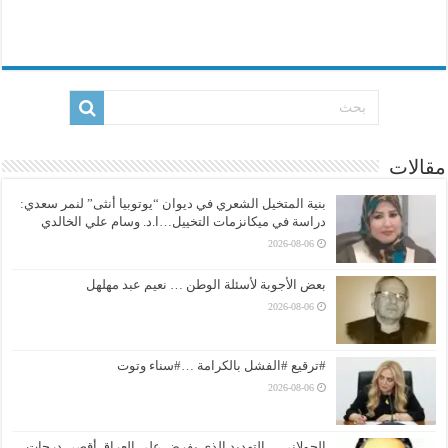
مقالات
بنية المتخيل الشعري في ديوان “يوتوبيا أنثى” لنمر سعدي:
دراسة في ميكانزمات التخييل…ا.د. وسام علي الخالدي
2026-08-06
بعض الأجوبة لأسئلة الوطن … نعيم عبد مهلهل
2026-08-06
#ترقيع #الفشل بالكرامة …#سناء وتوت
2026-08-06
الجولاني… التهديد الذي يفرض على العراق أقصى درجات