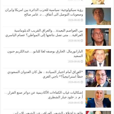
رؤية سيكولوجية- سياسية للحرب الدائرة بين امريكا وايران
وصعوبات التوصل الى أتفاق… د. عامر صالح
2026-08-06
بين العواصم البعيدة… والعراق القريب الدبلوماسية
العراقية… متى تصل نتائجها إلى المواطن؟ عصام الياسري
2026-08-06
البارانورمال: الخارق بوصفه لغةً للتابو….عبدالكريم حنون
السعيد
2026-08-06
*العراق أمام اختبار السيادة… هل كان العدوان السعودي
خطأً استراتيجياً؟* ناجي الغزي
2026-08-05
إشكاليات غياب الكفاءات الأكاديمية عن دوائر صنع القرار…
أ. م. د. خلود جبار الشطري
2026-08-05
ظاهرة اختلاف الشيعي العراقي عن الشيعي الإيراني …