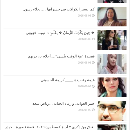
كما تسير الكواكب في حسراتها . …نجلاء رسول
2026-08-06
❖ حِينَ يَكْذِبُ الزَّمانُ ❖ بِقَلَمِ: د. سِيما حَقِيقِي
2026-08-06
قصيدة “معَ الوقتِ تنْسى”….أحلام بن دريهم
2026-08-06
غيمة وقصيدة ____ كريمة الحسيني
2026-08-06
جمر الغواية.. و رماد الخيانة …رياض سعد
2026-08-06
بغضُ مِنْ ذكرى ٣ آب (أغسطس) ٢٠٢٦.. قصة قصيرة…حيدر