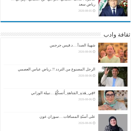
رياض سعد
2026-08-05
ثقافة وادب
شهيةُ الصدأ….د.قيس جرجس
2026-08-06
الرجل المصنوع من التردد !!..رياض عباس العصمي
2026-08-06
#فِي_هَذهِ_المَتاهةِ_أَتسكَّعُ….نبيلة الوزاني
2026-08-06
على أسنّةِ المسافات….سوزان عون
2026-08-06