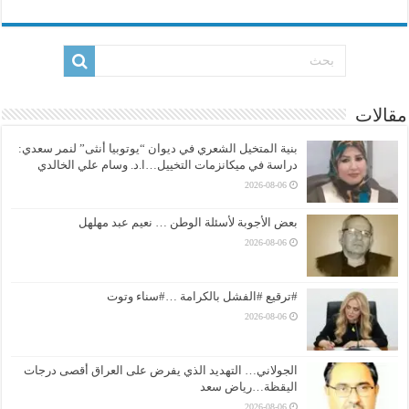
مقالات
بنية المتخيل الشعري في ديوان “يوتوبيا أنثى” لنمر سعدي:
دراسة في ميكانزمات التخييل…ا.د. وسام علي الخالدي
2026-08-06
بعض الأجوبة لأسئلة الوطن … نعيم عبد مهلهل
2026-08-06
#ترقيع #الفشل بالكرامة …#سناء وتوت
2026-08-06
الجولاني… التهديد الذي يفرض على العراق أقصى درجات
اليقظة…رياض سعد
2026-08-06