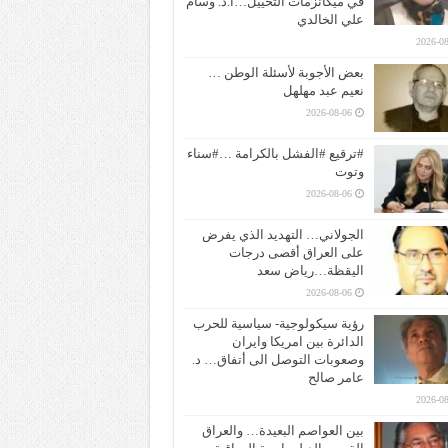
في ميكانزمات التخييل…ا.د. وسام
علي الخالدي
2026-08
بعض الأجوبة لأسئلة الوطن …
نعيم عبد مهلهل
2026-08-06
#ترقيع #الفشل بالكرامة …#سناء
وتوت
2026-08-06
الجولاني… التهديد الذي يفرض
على العراق أقصى درجات
اليقظة…رياض سعد
2026-08-06
رؤية سيكولوجية- سياسية للحرب
الدائرة بين امريكا وايران
وصعوبات التوصل الى أتفاق… د.
عامر صالح
2026-08
بين العواصم البعيدة… والعراق