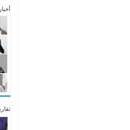
أخبا
تقار