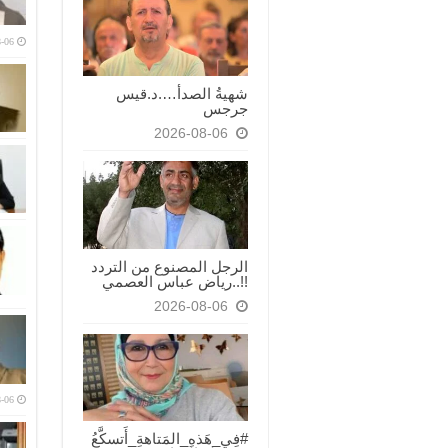
-06
شهيةُ الصدأ….د.قيس
جرجس
2026-08-06
الرجل المصنوع من التردد
!!..رياض عباس العصمي
2026-08-06
-06
#فِي_هَذهِ_المَتاهةِ_أَتسكَّعُ