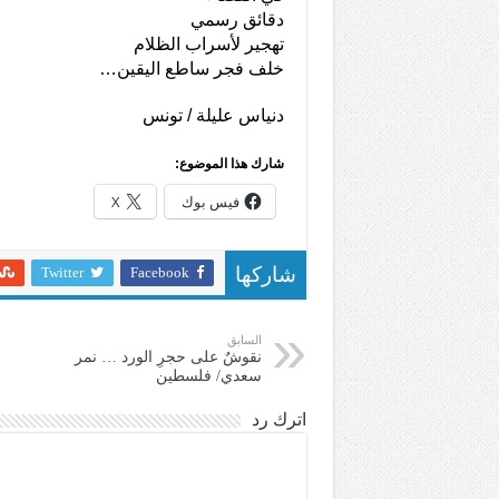
دقائق رسمي
تهجير لأسراب الظلام
خلف فجر ساطع اليقين…
دنياس عليلة / تونس
شارك هذا الموضوع:
فيس بوك
X
Twitter
Facebook
شاركها
السابق
نقوشٌ على حجرِ الورد … نمر
سعدي/ فلسطين
اترك رد