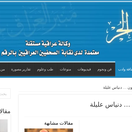
افة وادب
فن ونجوم
فيديوهات
منوعات
طب وعلوم
تقارير مصورة
من 
ون … دنياس عليلة
… دنياس عليلة
مقال
مقالات مشابهة