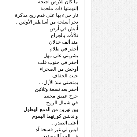
ما كان للأرض أجنحة
إلتهمتها ذات ملحمة
نار جيء بها على قدم ريح مذكرة
تجر أسلحة من أساطير الأولين…
أنبش في أرض
تلألأت بالجراح
منذ ألف خذلان
أحفر في ظلام
يشربني على مهل
أحفر في جنوب قلب
أوحش من الصحراء
حيث الجفاف
يمتصني منذ الأزل…
أحفر بعد تسعة وثلاثين
جرح عميق محنط
في شمال الروح
بين نهرين من الدمع الهطول
و ندبتين كورتهما الهموم
أعلى الصدر…
ليس لي غير فسحة آه
في الحمأ المسنون