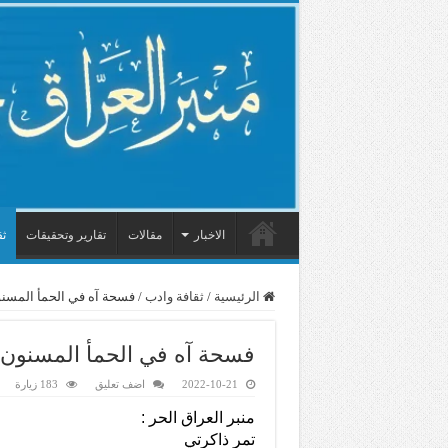
الاخبار
مقالات
تقارير وتحقيقات
ثق
الرئيسية
/
ثقافة وادب
/
فسحة آه في الحمأ المسن
فسحة آه في الحمأ المسنون 
2022-10-21
اضف تعليق
183 زيارة
منبر العراق الحر :
تمر ذاكرتي