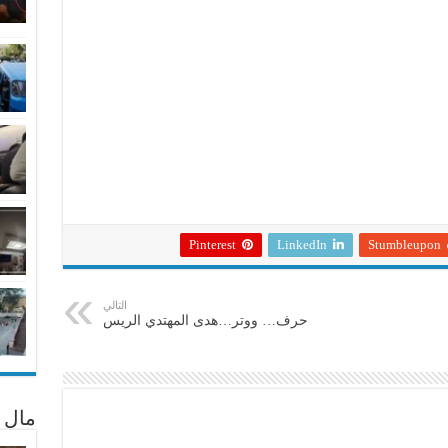
Pinterest
LinkedIn
Stumbleupon
التالي
حرف… ووتر…هدى المهتدي الريس
مال 