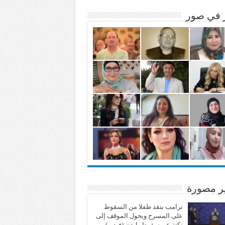
ر في صور
ير مصورة
ترامب ينقذ طفلا من السقوط
على المسرح ويحول الموقف إلى
نكتة عن سقوط بايدن (فيديو)