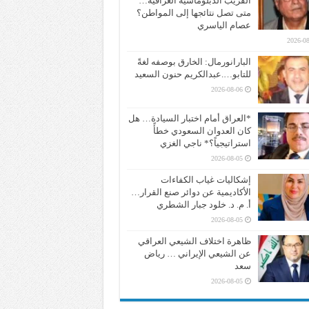
القريب الدبلوماسية العراقية…
متى تصل نتائجها إلى المواطن؟
عصام الياسري
2026-08
البارانورمال: الخارق بوصفه لغةً
للتابو….عبدالكريم حنون السعيد
2026-08-06
*العراق أمام اختبار السيادة… هل
كان العدوان السعودي خطأً
استراتيجياً؟* ناجي الغزي
2026-08-05
إشكاليات غياب الكفاءات
الأكاديمية عن دوائر صنع القرار…
أ. م. د. خلود جبار الشطري
2026-08-05
ظاهرة اختلاف الشيعي العراقي
عن الشيعي الإيراني … رياض
سعد
2026-08-05