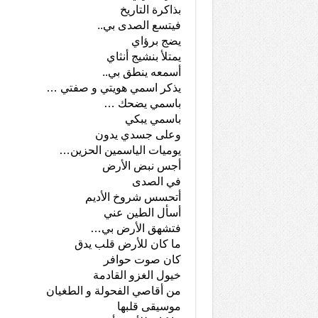
بذاكرة التاريخ
فيتسع الصدى بي..
يضج برؤاي
يمتلأ بنشيج أنثاي
أسمعه ينطق بي..
يذكر اسمي هويتي و صفتي …
باسمي يضحك …
باسمي يبكي
وعلى جسدي يدون
يوميات الياسمين الحزين…
أجس نبض الأرض
في الصدى
أتحسس شروخ الأديم
أسأل الطين عني
فتشهق الأرض بي…
ما كان للأرض قلب يدق
كان صوت حوافر
خيول الغزو القادمة
من أقاصي الفحولة و الطغيان
موسيقى قلبها