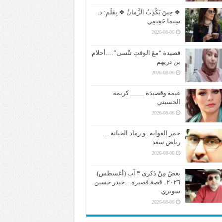
❖ حِينَ يَكْذِبُ الزَّمانُ ❖ بِقَلَمِ: د.
سِيما حَقِيقِي
2026-08-06
قصيدة “معَ الوقتِ تنْسى”….أحلام
بن دريهم
2026-08-06
غيمة وقصيدة ____ كريمة
الحسيني
2026-08-06
جمر الغواية.. و رماد الخيانة …
رياض سعد
2026-08-06
بغضُ مِنْ ذكرى ٣ آب (أغسطس)
٢٠٢٦.. قصة قصيرة…حيدر حسين
سويري
2026-08-06