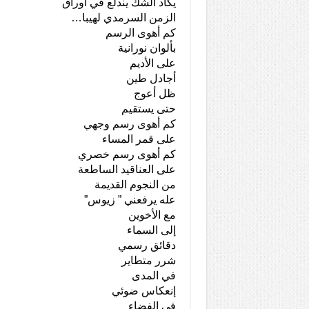
يكاد الشك يندلع في أوراق
الزمن السرمدي لهيبا…
كم أهوى الرسم
بألوان نورانية
على الأديم
أجادل طين
ظل أعوج
حتى يستقيم
كم أهوى رسم وجهي
على قمر المساء
كم أهوى رسم خصري
على العناقيد الساطعة
من النجوم القديمة
عله يرفعني ” زيوس”
مع الأخوين
إلى السماء
دقائق رسمي
شرر متطاير
في المدى
إنعكاس ضوئي
في الفضاء