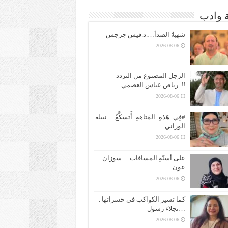
ة وادب
شهيةُ الصدأ….د.قيس جرجس
2026-08-06
الرجل المصنوع من التردد
!!..رياض عباس العصمي
2026-08-06
#فِي_هَذهِ_المَتاهةِ_أَتسكَّعُ….نبيلة
الوزاني
2026-08-06
على أسنّةِ المسافات….سوزان
عون
2026-08-06
كما تسير الكواكب في حسراتها .
…نجلاء رسول
2026-08-06