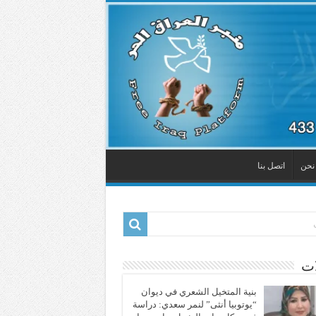
نحن
اتصل بنا
ات
بنية المتخيل الشعري في ديوان
“يوتوبيا أنثى” لنمر سعدي: دراسة