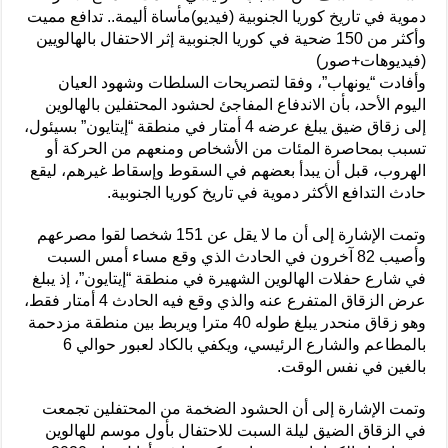
دموية في تاريخ كوريا الجنوبية (فيديو)مأساة أليمة.. تدافع مميت
وأكثر من 150 ضحية في كوريا الجنوبية إثر الاحتفال بالهالويين
(فيديوهات+صور)
وأفادت “يونهاب”، وفقا لتصريحات السلطات وشهود العيان
اليوم الأحد، بأن الاندفاع المفاجئ لحشود المحتفلين بالهالوين
إلى زقاق ضيق يبلغ عرضه 4 أمتار في منطقة “إيتايون” بسيئول،
تسبب بمحاصرة المئات من الأشخاص ومنعهم من الحركة أو
الهروب، قبل أن يبدأ بعضهم في السقوط وإسقاط غيرهم، ليقع
حادث التدافع الأكثر دموية في تاريخ كوريا الجنوبية.
وتمت الإشارة إلى أن ما لا يقل عن 151 شخصا لقوا مصرعهم
وأصيب 82 آخرون في الحادث الذي وقع مساء أمس السبت
في شارع حفلات الهالوين الشهيرة في منطقة “إيتايون”، إذ يبلغ
عرض الزقاق المتفرع عنه والذي وقع فيه الحادث 4 أمتار فقط،
وهو زقاق منحدر يبلغ طوله 40 مترا ويربط بين منطقة مزدحمة
بالمطاعم والشارع الرئيسي، ويكفي بالكاد لعبور حوالي 6
بالغين في نفس الوقت.
وتمت الإشارة إلى أن الحشود الضخمة من المحتفلين تجمعت
في الزقاق الضيق ليلة السبت للاحتفال بأول موسم للهالوين