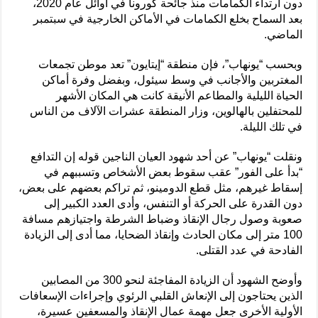
دون ارتداء الكمامات منذ جائحة كورونا في أوائل عام 2020،
بعد السماح بخلع الكمامات في الأماكن الخارجية في سبتمبر
الماضي.
وبحسب “يونهاب”، فإن منطقة “إيتايون” تعد موطن تجمعات
المغتربين والأجانب في وسط سيئول، وبفضل وفرة أماكن
الحياة الليلية والمطاعم الأنيقة كانت هي المكان الأشهر
للمحتفلين بالهالوين، وزار المنطقة عشرات الآلاف من الناس
في تلك الليلة.
ونقلت “يونهاب” عن أحد شهود العيان الناجين قوله إن التدافع
“بدأ على الفور” عقب سقوط بعض الأشخاص وتسببهم في
إسقاط غيرهم، مثل قطع الدومينو، ثم تراكم بعضهم على بعض،
دون القدرة على الحركة أو التنفس، وأدى العدد الكبير إلى
صعوبة وصول رجال الإنقاذ وضباط الشرطة واجتيازهم مسافة
100 متر إلى مكان الحادث وإنقاذ الضحايا، مما أدى إلى الزيادة
الفادحة في عدد القتلى.
وأوضح الشهود أن الزيادة المفاجئة لنحو 300 من المصابين
الذين يحتاجون إلى الإنعاش القلبي الرئوي وإجراءات الإسعافات
الأولية الأخرى جعل مهمة عمال الإنقاذ والمسعفين عسيرة،