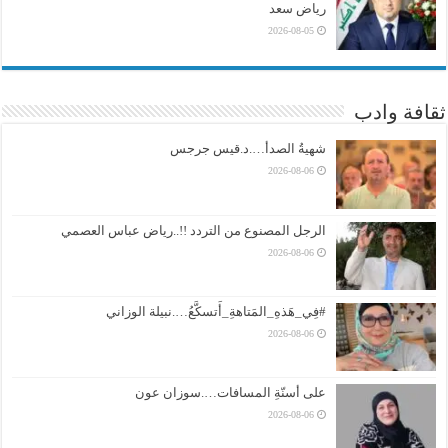
رياض سعد
2026-08-05
ثقافة وادب
شهيةُ الصدأ….د.قيس جرجس
2026-08-06
الرجل المصنوع من التردد !!..رياض عباس العصمي
2026-08-06
#فِي_هَذهِ_المَتاهةِ_أَتسكَّعُ….نبيلة الوزاني
2026-08-06
على أسنّةِ المسافات….سوزان عون
2026-08-06