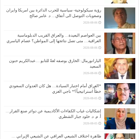
رؤية سيكولوجية- سياسية للحرب الدائرة بين امريكا وايران
وصعوبات التوصل الى أتفاق… د. عامر صالح
2026-08-06
بين العواصم البعيدة… والعراق القريب الدبلوماسية
العراقية… متى تصل نتائجها إلى المواطن؟ عصام الياسري
2026-08-06
البارانورمال: الخارق بوصفه لغةً للتابو….عبدالكريم حنون
السعيد
2026-08-06
*العراق أمام اختبار السيادة… هل كان العدوان السعودي
خطأً استراتيجياً؟* ناجي الغزي
2026-08-05
إشكاليات غياب الكفاءات الأكاديمية عن دوائر صنع القرار…
أ. م. د. خلود جبار الشطري
2026-08-05
ظاهرة اختلاف الشيعي العراقي عن الشيعي الإيراني …