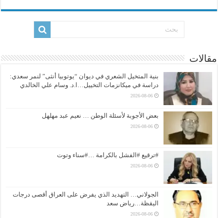
مقالات
بنية المتخيل الشعري في ديوان “يوتوبيا أنثى” لنمر سعدي:
دراسة في ميكانزمات التخييل…ا.د. وسام علي الخالدي
2026-08-06
بعض الأجوبة لأسئلة الوطن … نعيم عبد مهلهل
2026-08-06
#ترقيع #الفشل بالكرامة …#سناء وتوت
2026-08-06
الجولاني… التهديد الذي يفرض على العراق أقصى درجات
اليقظة…رياض سعد
2026-08-06