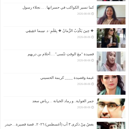
كما تسير الكواكب في حسراتها . …نجلاء رسول
2026-08-06
❖ حِينَ يَكْذِبُ الزَّمانُ ❖ بِقَلَمِ: د. سِيما حَقِيقِي
2026-08-06
قصيدة “معَ الوقتِ تنْسى”….أحلام بن دريهم
2026-08-06
غيمة وقصيدة ____ كريمة الحسيني
2026-08-06
جمر الغواية.. و رماد الخيانة …رياض سعد
2026-08-06
بغضُ مِنْ ذكرى ٣ آب (أغسطس) ٢٠٢٦.. قصة قصيرة…حيدر