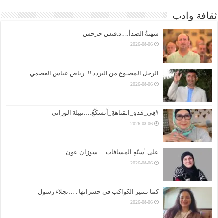
ثقافة وادب
شهيةُ الصدأ….د.قيس جرجس
2026-08-06
الرجل المصنوع من التردد !!..رياض عباس العصمي
2026-08-06
#فِي_هَذهِ_المَتاهةِ_أَتسكَّعُ….نبيلة الوزاني
2026-08-06
على أسنّةِ المسافات….سوزان عون
2026-08-06
كما تسير الكواكب في حسراتها . …نجلاء رسول
2026-08-06