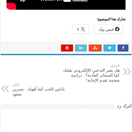
شارك هذا الموضوع:
فيس بوك
X
السابق
هل يضر التدخين الإلكتروني بقلبك
كما السجائر العادية؟.. دراسة
ضخمة تقدم الإجابة!
التالي
بادلني الحب كما أهواه…نسرين
سعود
اترك رد