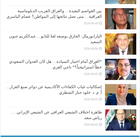
بين العواصم البعيدة… والعراق القريب الدبلوماسية
العراقية… متى تصل نتائجها إلى المواطن؟ عصام الياسري
2026-08-06
البارانورمال: الخارق بوصفه لغةً للتابو….عبدالكريم حنون
السعيد
2026-08-06
*العراق أمام اختبار السيادة… هل كان العدوان السعودي
خطأً استراتيجياً؟* ناجي الغزي
2026-08-05
إشكاليات غياب الكفاءات الأكاديمية عن دوائر صنع القرار…
أ. م. د. خلود جبار الشطري
2026-08-05
ظاهرة اختلاف الشيعي العراقي عن الشيعي الإيراني …
رياض سعد
2026-08-05