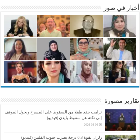
أخبار في صور
تقارير مصورة
ترامب ينقذ طفلا من السقوط على المسرح ويحول الموقف
إلى نكتة عن سقوط بايدن (فيديو)
2026-08-06
زلزال بقوة 6.3 درجة يضرب جنوب الفلبين (فيديو)