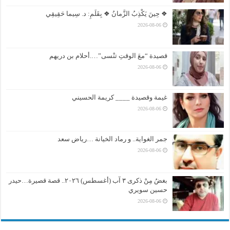
❖ حِينَ يَكْذِبُ الزَّمانُ ❖ بِقَلَمِ: د. سِيما حَقِيقِي
2026-08-06
قصيدة “معَ الوقتِ تنْسى”….أحلام بن دريهم
2026-08-06
غيمة وقصيدة ____ كريمة الحسيني
2026-08-06
جمر الغواية.. و رماد الخيانة …رياض سعد
2026-08-06
بغضُ مِنْ ذكرى ٣ آب (أغسطس) ٢٠٢٦.. قصة قصيرة…حيدر
حسين سويري
2026-08-06