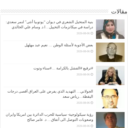
مقالات
بنية المتخيل الشعري في ديوان “يوتوبيا أنثى” لنمر سعدي:
دراسة في ميكانزمات التخييل…ا.د. وسام علي الخالدي
2026-08-06
بعض الأجوبة لأسئلة الوطن … نعيم عبد مهلهل
2026-08-06
#ترقيع #الفشل بالكرامة …#سناء وتوت
2026-08-06
الجولاني… التهديد الذي يفرض على العراق أقصى درجات
اليقظة…رياض سعد
2026-08-06
رؤية سيكولوجية- سياسية للحرب الدائرة بين امريكا وايران
وصعوبات التوصل الى أتفاق… د. عامر صالح
2026-08-06