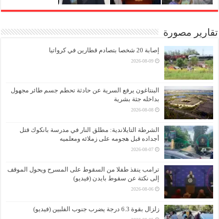
تقارير مصورة
إصابة 20 شخصا بتصادم قطارين في كرواتيا
2026-08-09
البنتاغون يرفع السرية عن حادثة تحطم جسم طائر مجهول
بداخله جثة بشرية
2026-08-08
الشرطة التايلاندية: مطلق النار في مدرسة بانكوك قتل
أجداده قبل هجومه على زملائه ومعلميه
2026-08-07
ترامب ينقذ طفلا من السقوط على المسرح ويحول الموقف
إلى نكتة عن سقوط بايدن (فيديو)
2026-08-06
زلزال بقوة 6.3 درجة يضرب جنوب الفلبين (فيديو)