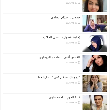
2026-08-08
خذلان .. ..حذام العبادي
2026-08-08
(خليط فصول).. ..هدى الجلاب
2026-08-08
للقدس أغني….ماجده الريماوي
2026-08-08
“دموعك تسكن كفي”…ماريا حنا
2026-08-08
فتنةُ الحورِ….احمد نناوي
2026-08-08