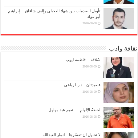
تأويل الصدمات بين شهلا العجيلي وإليف شافاق… إبراهيم
أبو عواد
2026-08-08
ثقافة وادب
سُلافة….فاطمة ايوب
2026-08-09
قصيدتان…د.ربا رباعي
2026-08-09
لحظةُ الإلهامِ …..نعيم عبد مهلهل
2026-08-08
لا تحاول ان تفسّرها…انمار العبدالله