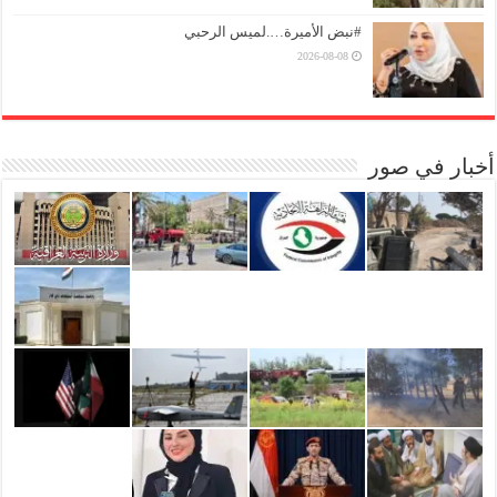
#نبض الأميرة….لميس الرحبي
2026-08-08
أخبار في صور