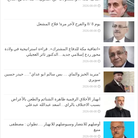
2026-08-09
يوم 8 /8 والفرح لآخر مرة! فلاح المشعل
2026-08-08
«اتفاقية مكة للدفاع المشترك».. قراءة استراتيجية في ولادة
محور ردع إسلامي جديد…الدكتور ثائر العجيلي
2026-08-08
“منريد الخبز والماي … بس سالم ابو عداي”…. حيدر حسين
سويري
2026-08-08
انهيار الأخلاق الرقمية ظاهرة الشتائم والطعن بالأعراض
بسبب الاختلاف بالراي…اسعد عبدالله عبدعلي
2026-08-08
أوصلهم للانتصار وسيوصلهم للانهيار ….تطوان : مصطفى
منيغ
2026-08-08