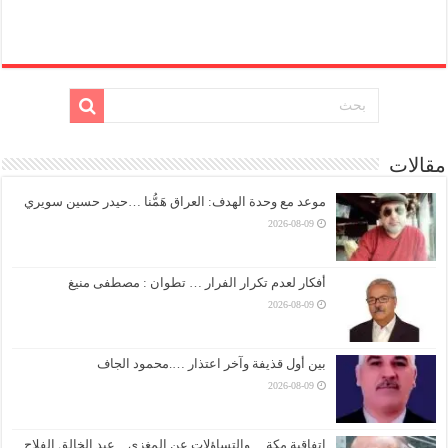
مقالات
موعد مع وحدة الهدف: العراق هَمُّنا …حيدر حسين سويري
2026-08-09
أفكار لعدم تكرار الفرار … تطوان : مصطفى منيغ
2026-08-09
بين أول قذيفة وآخر اعتذار ….محمود الجاف
2026-08-09
اتفاقية مكة …والتساؤلات عن المغزى…عبد الخالق الفلاح