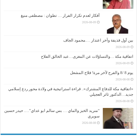
أفكار لعدم تكرار الفرار … تطوان : مصطفى منيغ
2026-08-09
بين أول قذيفة وآخر اعتذار ….محمود الجاف
2026-08-09
اتفاقية مكة …والتساؤلات عن المغزى…عبد الخالق الفلاح
2026-08-09
يوم 8 /8 والفرح لآخر مرة! فلاح المشعل
2026-08-08
«اتفاقية مكة للدفاع المشترك».. قراءة استراتيجية في ولادة محور ردع إسلامي
جديد…الدكتور ثائر العجيلي
2026-08-08
“منريد الخبز والماي … بس سالم ابو عداي”…. حيدر حسين
سويري
2026-08-08