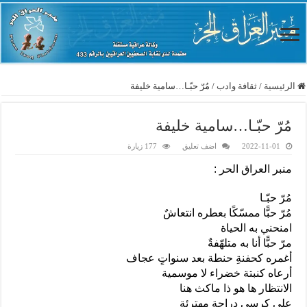
الرئيسية
/
ثقافة وادب
/
مُرّ حبّـا…سامية خليفة
مُرّ حبّـا…سامية خليفة
2022-11-01
اضف تعليق
177 زيارة
منبر العراق الحر :
مُرّ حبّـا
مُرّ حبًّا ممسّكًا بعطره انتعاشٌ
امنحني به الحياة
مرّ حبًّا أنا به متلهّفةٌ
أغمره كحفنةِ حنطة بعد سنواتٍ عجاف
أرعاه كنبتة خضراء لا موسمية
الانتظار ها هو ذا ماكث هنا
على كرسي دراجة مهترئة