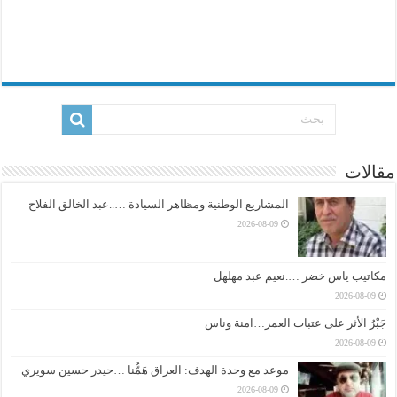
مقالات
المشاريع الوطنية ومظاهر السيادة …..عبد الخالق الفلاح
2026-08-09
مكاتيب ياس خضر ….نعيم عبد مهلهل
2026-08-09
جَبْرُ الأثر على عتبات العمر…امنة وناس
2026-08-09
موعد مع وحدة الهدف: العراق هَمُّنا …حيدر حسين سويري
2026-08-09