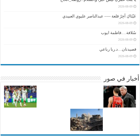
2026-08-09
عَيْنَاكِ آخِرُ قلعة —– عبدالناصر عليوي العبيدي
2026-08-09
سُلافة….فاطمة ايوب
2026-08-09
قصيدتان…د.ربا رباعي
2026-08-09
أخبار في صور