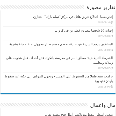
تقارير مصورة
إندونيسيا.. اندلاع حريق هائل في مركز “نيباه بارك” التجاري
2026-08-10
إصابة 20 شخصا بتصادم قطارين في كرواتيا
2026-08-09
البنتاغون يرفع السرية عن حادثة تحطم جسم طائر مجهول بداخله جثة بشرية
2026-08-08
الشرطة التايلاندية: مطلق النار في مدرسة بانكوك قتل أجداده قبل هجومه على
زملائه ومعلميه
2026-08-07
ترامب ينقذ طفلا من السقوط على المسرح ويحول الموقف إلى نكتة عن سقوط
بايدن (فيديو)
2026-08-06
مال واعمال
صعود أسعار النفط مع تلاشي آمال فتح مضيق هرمز