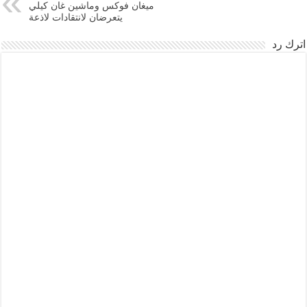
ميغان فوكس وماشين غان كيلي
يتعرضان لانتقادات لاذعة
اترك رد