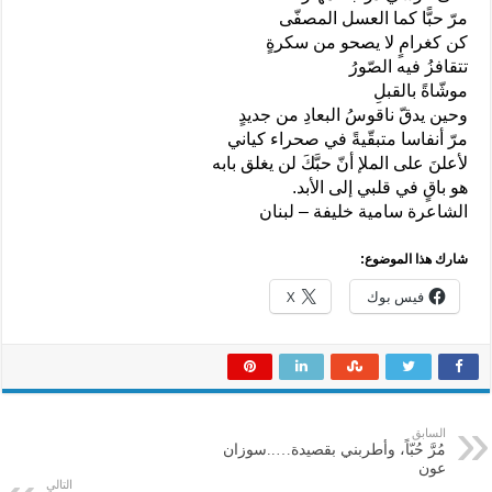
مرّ حبًّا كما العسل المصفّى
كن كغرامٍ لا يصحو من سكرةٍ
تتقافزُ فيه الصّورُ
موشّاةً بالقبلِ
وحين يدقّ ناقوسُ البعادِ من جديدٍ
مرّ أنفاسا متبقّيةً في صحراء كياني
لأعلنَ على الملإ أنّ حبَّكَ لن يغلق بابه
هو باقٍ في قلبي إلى الأبد.
الشاعرة سامية خليفة – لبنان
شارك هذا الموضوع:
فيس بوك
X
السابق
مُرَّ حُبّاً، وأطربني بقصيدة…..سوزان
عون
التالي