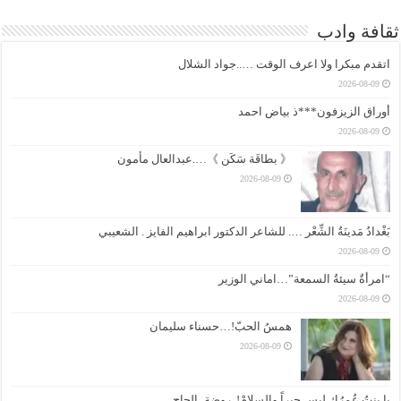
ثقافة وادب
اتقدم مبكرا ولا اعرف الوقت …..جواد الشلال
2026-08-09
أوراق الزيزفون***ذ بياض احمد
2026-08-09
《 بطاقَة سَكَن 》….عبدالعال مأمون
2026-08-09
بَغْدادُ مَدينَةُ الشِّعْر …. للشاعر الدكتور ابراهيم الفايز . الشعيبي
2026-08-09
“امرأةٌ سيئةُ السمعة”…اماني الوزير
2026-08-09
همسُ الحبّ!…حسناء سليمان
2026-08-09
يا بنتُ عُمرُكِ ليس حبراً والسلامْ!..روضة_الحاج