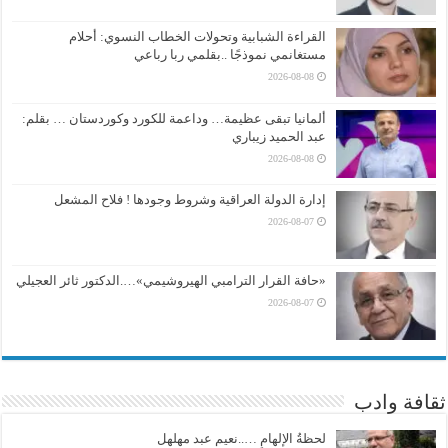
القراءة الشبابية وتحولات الخطاب النسوي: أحلام
مستغانمي نموذجًا ..بقلمي ربا رباعي
2026-08-08
ألمانيا تبقى عظيمة… وداعمة للكورد وكوردستان … بقلم:
عبد الحميد زيباري
2026-08-08
إدارة الدولة العراقية وشروط وجودها ! فلاح المشعل
2026-08-07
«حافة القرار الترامبي الهيروشيمي»….الدكتور ثائر العجيلي
2026-08-07
ثقافة وادب
لحظةُ الإلهامِ …..نعيم عبد مهلهل