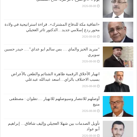
2026-08-08
«اتفاقية مكة للدفاع المشترك».. قراءة استراتيجية في ولادة
محور ردع إسلامي جديد…الدكتور ثائر العجيلي
2026-08-08
“منريد الخبز والماي … بس سالم ابو عداي”…. حيدر حسين
سويري
2026-08-08
انهيار الأخلاق الرقمية ظاهرة الشتائم والطعن بالأعراض
بسبب الاختلاف بالراي…اسعد عبدالله عبدعلي
2026-08-08
أوصلهم للانتصار وسيوصلهم للانهيار ….تطوان : مصطفى
منيغ
2026-08-08
تأويل الصدمات بين شهلا العجيلي وإليف شافاق… إبراهيم
أبو عواد
2026-08-08