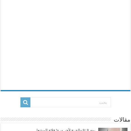
مقالات
يوم 8 /8 والفرح لآخر مرة! فلاح المشعل