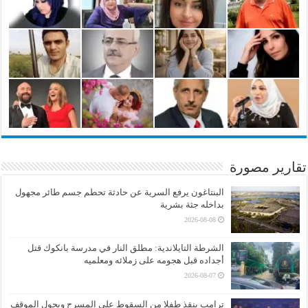
تقارير مصورة
البنتاغون يرفع السرية عن حادثة تحطم جسم طائر مجهول
بداخله جثة بشرية
2026-08-08
الشرطة التايلاندية: مطلق النار في مدرسة بانكوك قتل
أجداده قبل هجومه على زملائه ومعلميه
2026-08-07
ترامب ينقذ طفلا من السقوط على المسرح ويحول الموقف