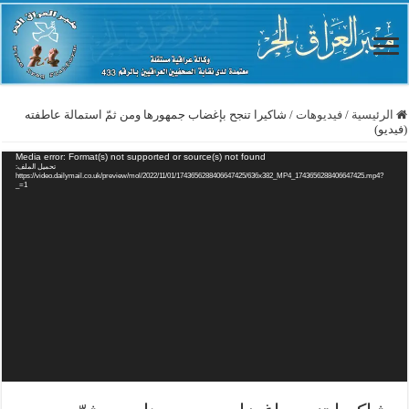
الرئيسية
/
فيديوهات
/
شاكيرا تنجح بإغضاب جمهورها ومن ثمّ استمالة عاطفته
(فيديو)
Media error: Format(s) not supported or source(s) not found
تحميل الملف:
https://video.dailymail.co.uk/preview/mol/2022/11/01/1743656288406647425/636x382_MP4_1743656288406647425.mp4?
_=1