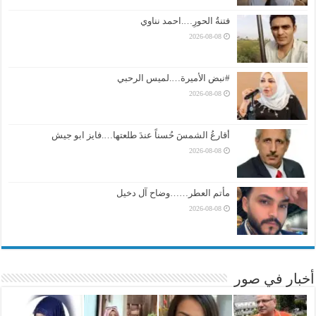
فتنةُ الحورِ….احمد نناوي
2026-08-08
#نبض الأميرة….لميس الرحبي
2026-08-08
أقارعُ الشمسَ حُسناً عندَ طلعتها….فايز ابو جيش
2026-08-08
مأتم العطر……وضاح آل دخيل
2026-08-08
أخبار في صور