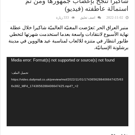
شاكيرا تنجح بإغضاب جمهورها ومن ثمّ
استمالة عاطفته (فيديو)
2022-11-02
اضف تعليق
333 زيارة
منبر العراق الحر :تعرّضت المغنيّة العالميّة شاكيرا خلال عطلة
نهاية الأسبوع لانتقادات واسعة بعدما استخدمت شهرتها لتخطي
طابور انتظار في متنزه للالعاب لمناسبة عيد هالووين في مدينة
برشلونة الإسبانيّة.
Media error: Format(s) not supported or source(s) not found
تحميل الملف:
https://video.dailymail.co.uk/preview/mol/2022/11/01/1743656288406647425/63
6x382_MP4_1743656288406647425.mp4?_=2