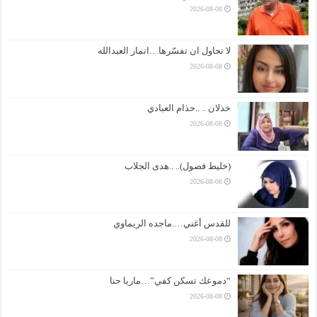
2026-08-08
لا تحاول ان تفسّرها…انمار العبدالله
2026-08-08
خذلان .. ..حذام العبادي
2026-08-08
(خليط فصول).. ..هدى الجلاب
2026-08-08
للقدس أغني….ماجده الريماوي
2026-08-08
“دموعك تسكن كفي”…ماريا حنا
2026-08-08