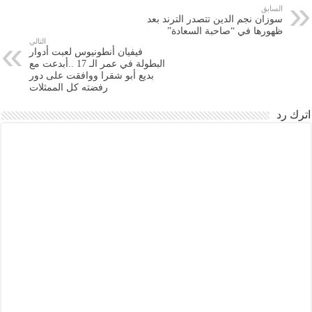
السابق
سوزان نجم الدين تتصدر الترند بعد
ظهورها في “صاحبة السعادة”
التالي
فيفيان أنطونيوس لعبت أدوار
البطولة في عمر الـ 17 ..أبدعت مع
بديع أبو شقرا ووافقت على دور
رفضته كل الممثلات
اترك رد