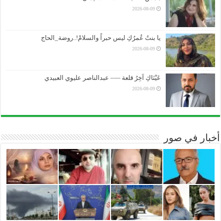
2026-08-09
يا بنتُ عُمرُكِ ليس حبراً والسلامْ!..روضة_الحاج
2026-08-09
عَيْنَاكِ آخِرُ قلعة —– عبدالناصر عليوي العبيدي
2026-08-09
أخبار في صور