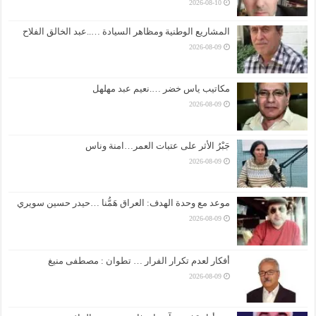
2026-08-10
المشاريع الوطنية ومظاهر السيادة …..عبد الخالق الفلاح
2026-08-09
مكاتيب ياس خضر ….نعيم عبد مهلهل
2026-08-09
جَبْرُ الأثر على عتبات العمر…امنة وناس
2026-08-09
موعد مع وحدة الهدف: العراق هَمُّنا …حيدر حسين سويري
2026-08-09
أفكار لعدم تكرار الفرار … تطوان : مصطفى منيغ
2026-08-09