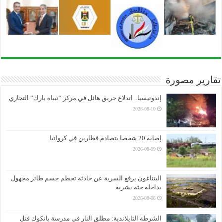
تقارير مصورة
إندونيسيا.. اندلاع حريق هائل في مركز “نيباه بارك” التجاري
2026-08-10
إصابة 20 شخصا بتصادم قطارين في كرواتيا
2026-08-09
البنتاغون يرفع السرية عن حادثة تحطم جسم طائر مجهول
بداخله جثة بشرية
2026-08-08
الشرطة التايلاندية: مطلق النار في مدرسة بانكوك قتل