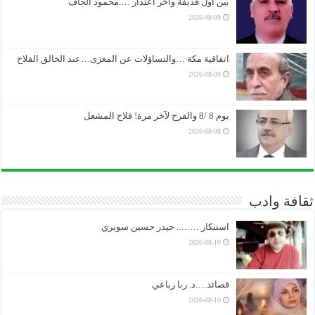
بين أول قذيفة وآخر اعتذار ….محمود الجاف
2026-08-09
اتفاقية مكة …والتساؤلات عن المغزى…عبد الخالق الفلاح
2026-08-09
يوم 8 /8 والفرح لآخر مرة! فلاح المشعل
2026-08-08
ثقافة وادب
استنكار …….. حيدر حسين سويري
2026-08-10
قصائد….د. ربا رباعي
2026-08-10