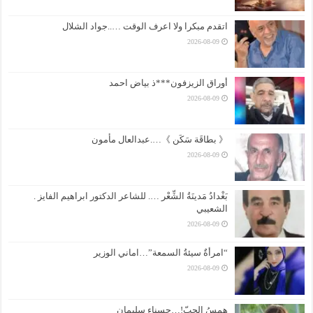
اتقدم مبكرا ولا اعرف الوقت …..جواد الشلال
2026-08-09
أوراق الزيزفون***ذ بياض احمد
2026-08-09
《 بطاقَة سَكَن 》….عبدالعال مأمون
2026-08-09
بَغْدادُ مَدينَةُ الشِّعْر …. للشاعر الدكتور ابراهيم الفايز .
الشعيبي
2026-08-09
“امرأةٌ سيئةُ السمعة”…اماني الوزير
2026-08-09
همسُ الحبّ!…حسناء سليمان