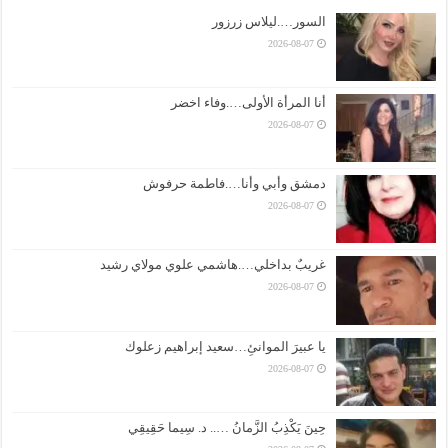
السور….ليلاس زرزور
2026-08-07
أنا المرأة الأولى….وفاء اخضر
2026-08-07
دمشق وأبي وأنا….فاطمة حرفوش
2026-08-07
غريبٌ بداخلي….هاشمي علوي مولاي رشيد
2026-08-07
يا عبيرَ الموانئِ…سعيد إبراهيم زعلوك
2026-08-07
حِينَ يَكْذِبُ الزَّمانُ ….. د. سِيما حَقِيقِي