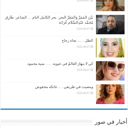
2026-08-07
بَيْنَ المَمَرِّ وَالمَقَرِّ البحر: بحر الكامل التام … الشاعر: طَارِق
مُحَمَّد عَبْدِالسَّلَام غُرَابَة
2026-08-07
الظل …..: نجاة رجاح
2026-08-07
كي لا ينهارَ العالمُ في عيونِه…… منية محمود
2026-08-07
ومضيت في طريقي …..عاتكه محفوض
2026-08-07
أخبار في صور