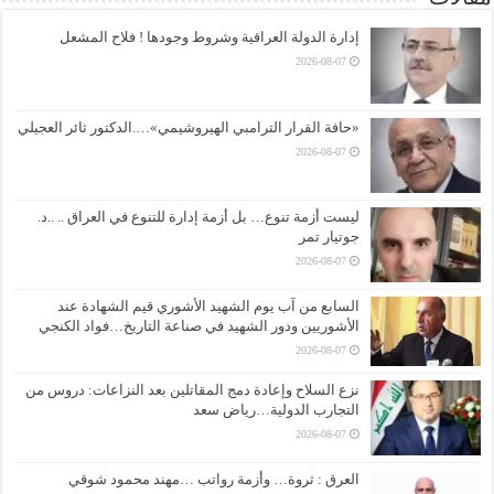
إدارة الدولة العراقية وشروط وجودها ! فلاح المشعل
2026-08-07
«حافة القرار الترامبي الهيروشيمي»….الدكتور ثائر العجيلي
2026-08-07
ليست أزمة تنوع… بل أزمة إدارة للتنوع في العراق .. ..د.
جوتيار تمر
2026-08-07
السابع من آب يوم الشهيد الأشوري قيم الشهادة عند
الأشوريين ودور الشهيد في صناعة التاريخ…فواد الكنجي
2026-08-07
نزع السلاح وإعادة دمج المقاتلين بعد النزاعات: دروس من
التجارب الدولية…رياض سعد
2026-08-07
العرق : ثروة… وأزمة رواتب …مهند محمود شوقي