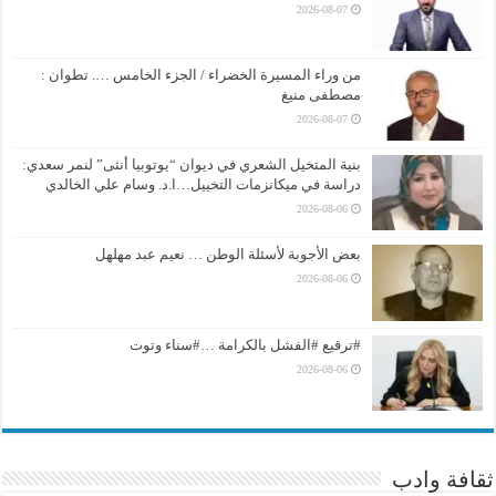
2026-08-07
من وراء المسيرة الخضراء / الجزء الخامس …. تطوان :
مصطفى منيغ
2026-08-07
بنية المتخيل الشعري في ديوان “يوتوبيا أنثى” لنمر سعدي:
دراسة في ميكانزمات التخييل…ا.د. وسام علي الخالدي
2026-08-06
بعض الأجوبة لأسئلة الوطن … نعيم عبد مهلهل
2026-08-06
#ترقيع #الفشل بالكرامة …#سناء وتوت
2026-08-06
ثقافة وادب