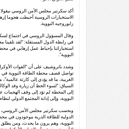
أكد سكرتير مجلس الأمن الروسي نيقولا
الاستخبارات الروسية أحبطت هجوما إره
زابوروجيه النووية.
وقال المسؤول الروسي في اجتماع لسك
في رابطة الدول المستقلة: “لقد تلقينا 
استخباراتنا بإحباط عمل إرهابي في محط
النووية”.
وشدد باتروشيف على أن “القوات الأوكراني
تواصل قصف محطة الطاقة النووية في زا
الغربية، ما قد يؤدي إلى كارثة عالمية”، 
السياق: “لسوء الحظ أن زيارة وفد الوكالة
إلى المحطة لم تؤد إلى وقف الهجمات ع
النووية، وإلى إدانة المجتمع الدولي لنظام
وبحسب سكرتير مجلس الأمن الروسي، فإ
الدولية للطاقة الذرية موجودون في محط
النووية، وهم يرون ما يحدث، ومن يطلق ا