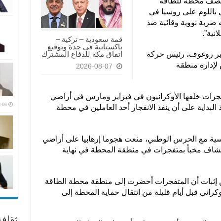
 تقصف محطة للطاقة
ي باللوم على روسيا في
 ضربة نووية وقائية ضد
انية”.
قمة سعودية – تركية –
باكستانية في جدة وتوقيع
‏اتفاق مكة للدفاع المشترك
ير روغوف، رئيس حركة
لإدارة منطقة
2026-08-07
فجرات خلفها الأوكرانيون في فبراير ومارس في أراضي
-06
البداية على أن ينفذ الانفجار أحد العاملين في محطة
ات الروسية مع الحرس الوطني، منعت هجوما إرهابيا على أراضي
كتشاف مخبأ بمتفجرات في منطقة المحطة في نهاية
من إثبات أن المتفجرات أحضرت إلى منطقة محطة الطاقة
كراني قبل أيام قليلة من انتقال حماية المحطة إلى
ثقاف