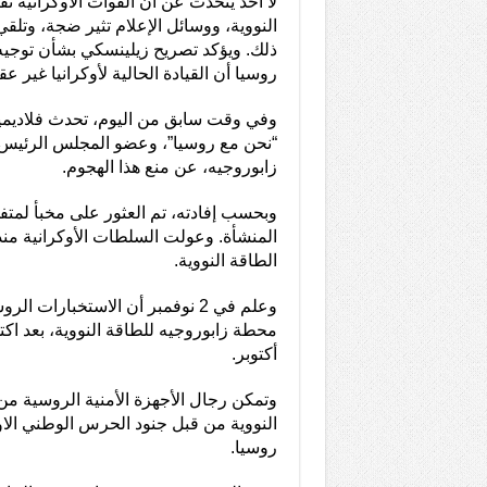
لا أحد يتحدث عن أن القوات الأوكرانية
النووية، ووسائل الإعلام تثير ضجة، وتلق
ذلك. ويؤكد تصريح زيلينسكي بشأن توجيه
روسيا أن القيادة الحالية لأوكرانيا غير عقل
وفي وقت سابق من اليوم، تحدث فلاديم
“نحن مع روسيا”، وعضو المجلس الرئيس 
زابوروجيه، عن منع هذا الهجوم.
وبحسب إفادته، تم العثور على مخبأ لمت
المنشأة. وعولت السلطات الأوكرانية منذ 
الطاقة النووية.
وعلم في 2 نوفمبر أن الاستخبار
محطة زابوروجيه للطاقة النووية، بعد ا
أكتوبر.
وتمكن رجال الأجهزة الأمنية الروسية 
النووية من قبل جنود الحرس الوطني الاو
روسيا.