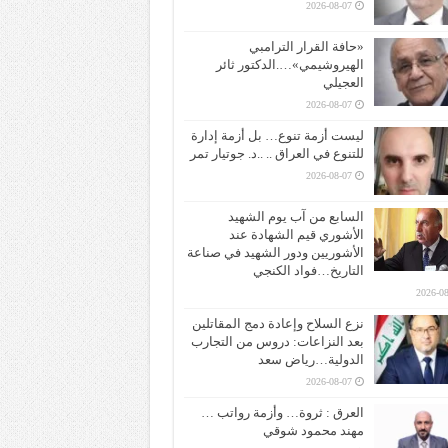
2026-08-07
«حافة القرار الترامبي
الهيروشيمي»….الدكتور ثائر
العجيلي
2026-08-07
ليست أزمة تنوع… بل أزمة إدارة
للتنوع في العراق .. ..د. جوتيار تمر
2026-08-07
السابع من آب يوم الشهيد
الأشوري قيم الشهادة عند
الأشوريين ودور الشهيد في صناعة
التاريخ…فواد الكنجي
2026-08
نزع السلاح وإعادة دمج المقاتلين
بعد النزاعات: دروس من التجارب
الدولية…رياض سعد
2026-08-07
العرق : ثروة… وأزمة رواتب …
مهند محمود شوقي