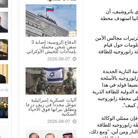
ي باتروشيف، أن
ابيا استهدف محطة
رتيرات مجالس الأمن
الدفاع الروسية: إصابة 3
معلومات حول قيام
سفن شحن محملة
بإمدادات للجيش الأوكراني
ة زابوروجيه للطاقة
2026-08-07
ة النازية الجديدة
بوروجيه بالأسلحة
مضيفا قوله في هذا
-07
 الدولية للطاقة الذرية
لى محطة زابوروجيه
آليات عسكرية إسرائيلية
تتوغل مجددا في ريف درعا
 كييف”.
وتطلق نيرانها فوق الأحياء
السكنية
ن ممثلي الوكالة
2026-08-07
ة زابوروجيه للطاقة
لنار ومن أين، “ومع ذلك،