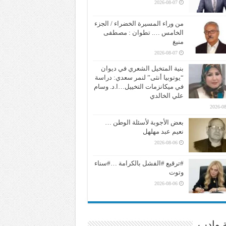
2026-08-07
من وراء المسيرة الخضراء / الجزء
الخامس …. تطوان : مصطفى
منيغ
2026-08-07
بنية المتخيل الشعري في ديوان
“يوتوبيا أنثى” لنمر سعدي: دراسة
في ميكانزمات التخييل…ا.د. وسام
علي الخالدي
2026-08
بعض الأجوبة لأسئلة الوطن …
نعيم عبد مهلهل
2026-08-06
#ترقيع #الفشل بالكرامة …#سناء
وتوت
2026-08-06
ة وادب