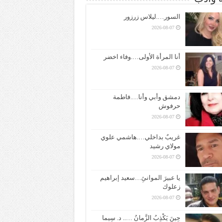
السور….ليلاس زرزور
2026-08-07
أنا المرأة الأولى….وفاء اخضر
2026-08-07
دمشق وأبي وأنا….فاطمة
حرفوش
2026-08-07
غريبٌ بداخلي….هاشمي علوي
مولاي رشيد
2026-08-07
يا عبيرَ الموانئِ…سعيد إبراهيم
زعلوك
2026-08-07
حِينَ يَكْذِبُ الزَّمانُ ….. د. سِيما