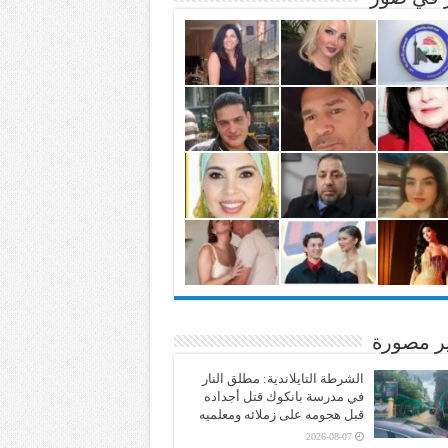
ير مصورة
الشرطة التايلاندية: مطلق النار
في مدرسة بانكوك قتل أجداده
قبل هجومه على زملائه ومعلميه
2026-08-07