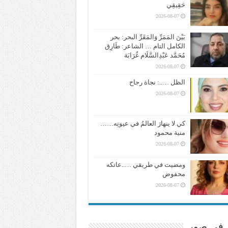
حَقِيقِي
2026-08-07
بَيْنَ المَمَرِّ وَالمَقَرِّ البحر: بحر
الكامل التام … الشاعر: طَارِق
مُحَمَّد عَبْدِالسَّلَام غُرَابَة
2026-08-07
الظل …..: نجاة رجاح
2026-08-07
كي لا ينهارَ العالمُ في عيونِه……
منية محمود
2026-08-07
ومضيت في طريقي …..عاتكه
محفوض
2026-08-07
ر في صور