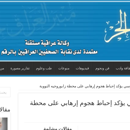
قافة وادب
فن ونجوم
فيديوهات
منوعات
طب وعلوم
تقارير مصورة
من 
ي يؤكد إحباط هجوم إرهابي على محطة زابوروجيه النووية
 يؤكد إحباط هجوم إرهابي على محطة
مقال
مقالات مشابهة