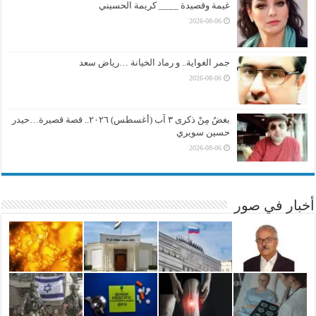
غيمة وقصيدة ____ كريمة الحسيني
2026-08-06
جمر الغواية.. و رماد الخيانة …رياض سعد
2026-08-06
بغضُ مِنْ ذكرى ٣ آب (أغسطس) ٢٠٢٦.. قصة قصيرة…حيدر
حسين سويري
2026-08-06
أخبار في صور