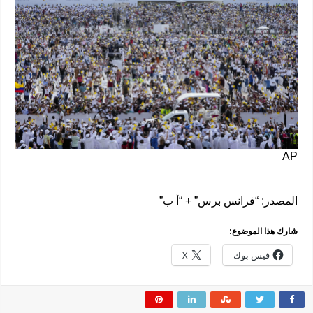
AP
المصدر: “فرانس برس” + “أ ب”
شارك هذا الموضوع:
فيس بوك
X