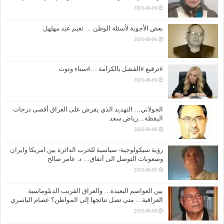
2026-08-06
بعض الأجوبة لأسئلة الوطن … نعيم عبد مهلهل
2026-08-06
#ترقيع #الفشل بالكرامة …#سناء وتوت
2026-08-06
الجولاني… التهديد الذي يفرض على العراق أقصى درجات
اليقظة…رياض سعد
2026-08-06
رؤية سيكولوجية- سياسية للحرب الدائرة بين امريكا وايران
وصعوبات التوصل الى أتفاق… د. عامر صالح
2026-08-06
بين العواصم البعيدة… والعراق القريب الدبلوماسية
العراقية… متى تصل نتائجها إلى المواطن؟ عصام الياسري
2026-08-06