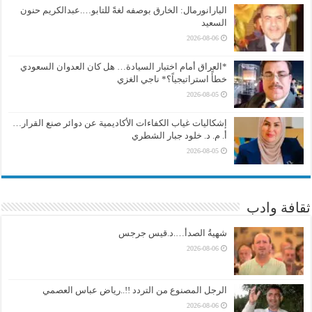
البارانورمال: الخارق بوصفه لغةً للتابو….عبدالكريم حنون
السعيد
2026-08-06
*العراق أمام اختبار السيادة… هل كان العدوان السعودي
خطأً استراتيجياً؟* ناجي الغزي
2026-08-05
إشكاليات غياب الكفاءات الأكاديمية عن دوائر صنع القرار…
أ. م. د. خلود جبار الشطري
2026-08-05
ثقافة وادب
شهيةُ الصدأ….د.قيس جرجس
2026-08-06
الرجل المصنوع من التردد !!..رياض عباس العصمي
2026-08-06