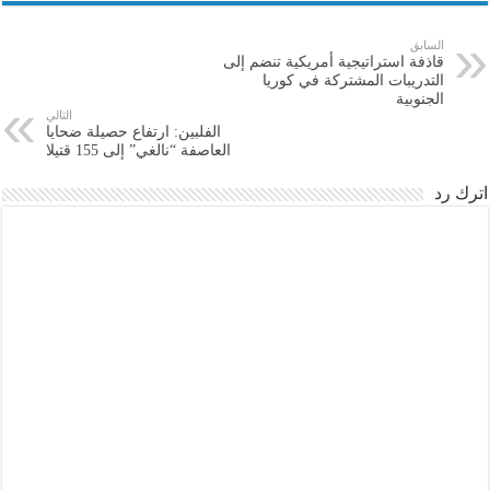
السابق
قاذفة استراتيجية أمريكية تنضم إلى
التدريبات المشتركة في كوريا
الجنوبية
التالي
الفلبين: ارتفاع حصيلة ضحايا
العاصفة “نالغي” إلى 155 قتيلا
اترك رد