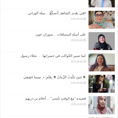
#فِي_هَذهِ_المَتاهةِ_أَتسكَّعُ….نبيلة الوزاني
2026-08-06
على أسنّةِ المسافات….سوزان عون
2026-08-06
كما تسير الكواكب في حسراتها . …نجلاء رسول
2026-08-06
❖ حِينَ يَكْذِبُ الزَّمانُ ❖ بِقَلَمِ: د. سِيما حَقِيقِي
2026-08-06
قصيدة “معَ الوقتِ تنْسى”….أحلام بن دريهم
2026-08-06