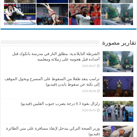
تقارير مصورة
الشرطة التايلاندية: مطلق النار في مدرسة بانكوك قتل
أجداده قبل هجومه على زملائه ومعلميه
2026-08-07
ترامب ينقذ طفلا من السقوط على المسرح ويحول الموقف
إلى نكتة عن سقوط بايدن (فيديو)
2026-08-06
زلزال بقوة 6.3 درجة يضرب جنوب الفلبين (فيديو)
2026-08-05
وزير الصحة التركي يتدخل لإنقاذ مسافرة على متن الطائرة
(فيديو)