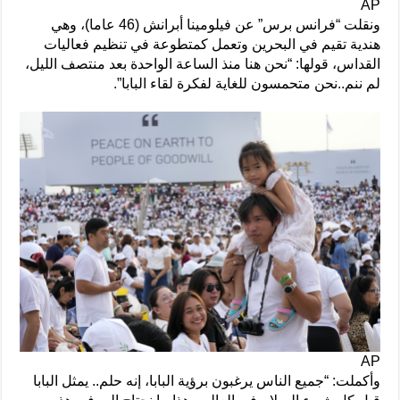
AP
ونقلت “فرانس برس” عن فيلومينا أبرانش (46 عاما)، وهي
هندية تقيم في البحرين وتعمل كمتطوعة في تنظيم فعاليات
القداس، قولها: “نحن هنا منذ الساعة الواحدة بعد منتصف الليل،
لم ننم..نحن متحمسون للغاية لفكرة لقاء البابا”.
AP
وأكملت: “جميع الناس يرغبون برؤية البابا، إنه حلم.. يمثل البابا