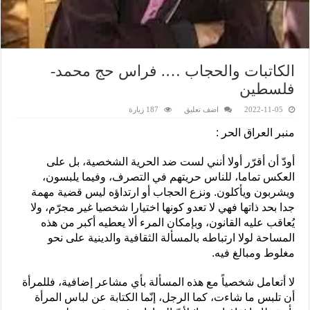
الكاتبات والحجاب …. فراس حج محمد-
فلسطين
2022-11-05
اضف تعليق
187 زيارة
منبر العراق الحر :
أودّ أن أقرّر أولا أنني لست ضد الحرية الشخصية، بل على
العكس تماما، للناس حريتهم في التصرف، وفيما يلبسون،
ويشربون ويأكلون. ونزع الحجاب أو ارتداؤه ليس قضية مهمة
جدا بحد ذاتها فهي لا تعدو كونها اختيارا شخصيا غير مجرّم، ولا
يُعاقب عليه القانون، وبإمكان المرء ألا يعطيه أكبر من هذه
المساحة لولا ارتباطه بالمسألة الثقافية والدينية على نحو
مغلوط ومبالغ فيه.
لا أتعامل شخصياً مع هذه المسألة بأي مشاعر إضافية، فللمرأة
أن تلبس ما شاءت، كما الرجل، إنّما الكتابة عن لباس المرأة