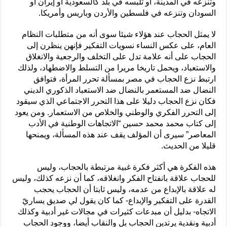
وتنزعه في المدينة، أو تلبسه في بلد كالسعودية أو إيران أو
السودان وتنزعه في فلسطين والأردن وباريس وأمريكا.
لا يمثل الحجاب عند هؤلاء شيئا سوى أنه من متطلبات النظام
العام، على عكس النساء نسويات التفكير فإنهن ينظرن إلى
الحجاب على أنه علامة تدل على التخلف والرجعية والانغلاق
والاستعباد، ويحمل تاريخا مريرا من التسلط والاضطهاد، ولذلك
ارتبط نزع الحجاب في مصر بمسألة تحرر المرأة، فتوافق
النضال ضد المستعمر بالنضال ضد الاستعباد الذكوري الديني
فكان نزع الحجاب دليلا على هذا التحرر الاجتماعي الذي سيقود
إلى التحرر الفكري والوطني والخلاص من الاستعمار. ومن يعود
إلى كتاب محمد محمد حسين “الاتجاهات الوطنية في الأدب
المعاصر” سيرى أن المؤلف يقف عند هذه المسألة، ويمنحها
قليلا من الحديث.
هذه الفكرة هي أكثر فكرة غبية مرتبطة بالحجاب، وليس
للحجاب علاقة بانفتاح الفكر وانغلاقه، كما أن نزعه كذلك، وليس
له علاقة بالإبداع من عدمه، وليس ثابتا أن الحجاب يحجب
القدرة على التفكير والإبداع- كما كان يقول لي صديق يساريّ
الاتجاه- بدليل أن مبدعات كثيرات في مجالات غير أدبية وكذلك
أدبية ونقدية يرتدين الحجاب بل والنقاب أيضا، ووجود الحجاب