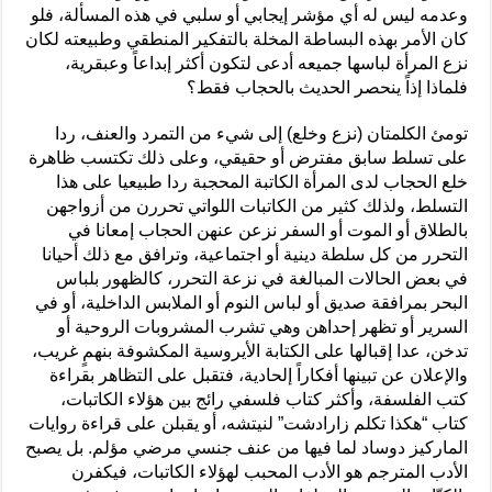
وعدمه ليس له أي مؤشر إيجابي أو سلبي في هذه المسألة، فلو
كان الأمر بهذه البساطة المخلة بالتفكير المنطقي وطبيعته لكان
نزع المرأة لباسها جميعه أدعى لتكون أكثر إبداعاً وعبقرية،
فلماذا إذاً ينحصر الحديث بالحجاب فقط؟
تومئ الكلمتان (نزع وخلع) إلى شيء من التمرد والعنف، ردا
على تسلط سابق مفترض أو حقيقي، وعلى ذلك تكتسب ظاهرة
خلع الحجاب لدى المرأة الكاتبة المحجبة ردا طبيعيا على هذا
التسلط، ولذلك كثير من الكاتبات اللواتي تحررن من أزواجهن
بالطلاق أو الموت أو السفر نزعن عنهن الحجاب إمعانا في
التحرر من كل سلطة دينية أو اجتماعية، وترافق مع ذلك أحيانا
في بعض الحالات المبالغة في نزعة التحرر، كالظهور بلباس
البحر بمرافقة صديق أو لباس النوم أو الملابس الداخلية، أو في
السرير أو تظهر إحداهن وهي تشرب المشروبات الروحية أو
تدخن، عدا إقبالها على الكتابة الأيروسية المكشوفة بنهمٍ غريب،
والإعلان عن تبينها أفكاراً إلحادية، فتقبل على التظاهر بقراءة
كتب الفلسفة، وأكثر كتاب فلسفي رائج بين هؤلاء الكاتبات،
كتاب “هكذا تكلم زارادشت” لنيتشه، أو يقبلن على قراءة روايات
الماركيز دوساد لما فيها من عنف جنسي مرضي مؤلم. بل يصبح
الأدب المترجم هو الأدب المحبب لهؤلاء الكاتبات، فيكفرن