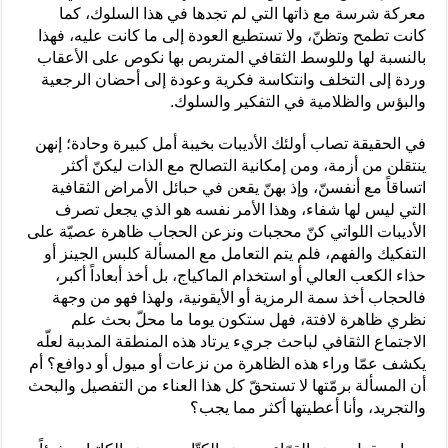
معركة شرسة مع ذاتها التي لم تجدها في هذا السلوك، كما
كانت تطمح وتظنّ، ولا تستطيع العودة إلى ما كانت عليه، فهذا
بالنسبة لها وللوسط الثقافي المتربص بها نكوص على الأعقاب
وردة إلى التخلف وانتكاسة فكرية وعودة إلى أحضان الرجعية
والبؤس والظلامية في التفكير والسلوك.
في الحقيقة تصاب أولئك الأديبات بخيبة أمل كبيرة وحادة؛ إنهن
ينتقلن من أزمة، ومن إمكانية التصالح مع الذات ليكنّ أكثر
اتساقاً مع أنفسنّ، وإذ بهنّ يقعن في حبائل الأمراض الثقافية
التي ليس لها شفاء، وهذا الأمر نفسه هو الذي يجعل تصرف
الأديبات اللواتي كنّ محجبات ونزعن الحجاب ظاهرة عصيّة على
التفكيك والفهم، فلم يتم التعامل مع المسألة كلبس الجينز أو
حذاء الكعب العالي أو استخدام الماكياج، بل أخذ أبعاداً أكبر،
فالحجاب أخذ سمة الرمزية أو الأيقونية، ولهذا فهو من وجهة
نظري ظاهرة لافتة، فهل ستكون يوما ما محلّ بحث علم
الاجتماع الثقافي لباحث جريء يرتاد هذه المنطقة المدببة لعلّه
يكشف عمّا وراء هذه الظاهرة من نزعات أو ميول أو دوافع؟ أم
أن المسألة برمّتها لا تستحقّ كل هذا العناء من التفصيل والبحث
والتجريد، وأنا أعطيتها أكثر مما يجب؟