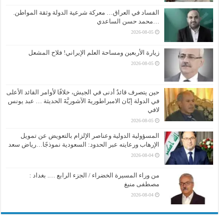
الفساد في العراق… معركة شرعية الدولة وثقة المواطن.
…محمد حسن الساعدي
2026-08-05
زيارة الأربعين ومساحة العلم الإيراني! فلاح المشعل
2026-08-05
حين يتصرف قائدٌ أدنى في الجيش، خلافًا لأوامر القائد الأعلى
في الدولة إبّان الامبراطوريةَ الآشوريَّةَ الحديثة … عبد يونس
لافي
2026-08-05
المسؤولية الدولية وعناصر الإلزام بالتعويض عن تمويل
الإرهاب ورعايته عبر الحدود: السعودية نموذجًا…رياض سعد
2026-08-04
من وراء المسيرة الخضراء / الجزء الرابع …. بغداد :
مصطفى منيغ
2026-08-04