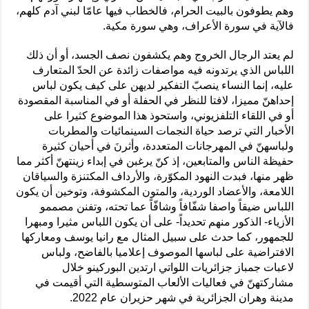
وهم يطوفون بالبيت الحرام، فالخطاب فيها عامّا لبني آدم كلهم،
فالآية في سورة الأعراف، وهي سورة مكية.
لم يعتد الرجال الخروج وهم يكشفون نصف الجسد، أو أن ذلك
اللباس الذي يرتدونه فيه مواصفات زائدة عن الحدّ المتعارف
عليه، إنما النساء ينصبّ التفكير لديهن على كيف يكون لباس
إحداهنّ مميزا، لافتا للنظر في الحفلة أو في المناسبة المقصودة
أو في اللقاء التلفزيوني، واستحوذ هذا الموضوع كثيرا على
الأخبار التي ترصد حياة النجمات السينمائيات والمطربات
ولباسهنّ في المهرجانات المتعددة، وأثرنَ في أحيان كثيرة
حفيظة الناس والمتابعين، إذ كنّ يرغبن في إبداء زينتهنّ أكثر مما
ظهر منها، فبدت النهود المكوّرة، والأرداف المكتنزة والسياقان
اللامعة، والأعضاد الوردية، والمتون المكشوفة، وتوخين أن يكون
اللباس ضيقاً واصفا شفّافاً وشافّاً عما تحته، وتفنن مصممو
الأزياء- الذكور منهم تحديداً- على أن يكون اللباس مثيرا ومبهرا
للجمهور، كما حدث على سبيل المثال مع رانيا يوسف ومعاركها
الافتراضية على لباسها الموصوف إعلاميا بالفاضح، ولباس
لاعبات جمباز جزائريات اللواتي ارتدين البوركينو خلال
مشاركتهنّ في فعاليات الألعاب المتوسطية التي أقيمت في
مدينة وهران الجزائرية في شهر حزيران عام 2022.