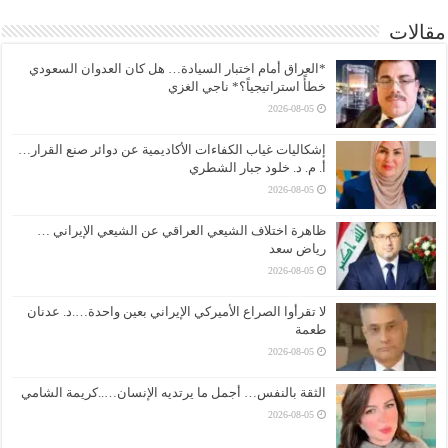
مقالات
*العراق أمام اختبار السيادة… هل كان العدوان السعودي
خطأً استراتيجياً؟* ناجي الغزي
2026-08-05
إشكاليات غياب الكفاءات الأكاديمية عن دوائر صنع القرار…
أ. م. د. خلود جبار الشطري
2026-08-05
ظاهرة اختلاف الشيعي العراقي عن الشيعي الإيراني …
رياض سعد
2026-08-05
لا تقرأوا الصراع الأميركي الإيراني بعين واحدة….د. عدنان
طعمة
2026-08-05
الثقة بالنفس… أجمل ما يرتديه الإنسان…..كريمة الشامي
2026-08-05