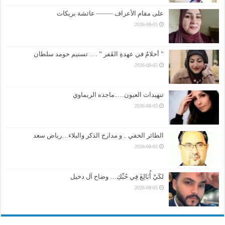
على مقام الأعراف ——– عائشة بريكات
2026-08-05
” أحلامٌ في عهدةِ القَفر ” …. تسنيم حومد سلطان
2026-08-05
تنهيدات العيون…..ماجده الريماوي
2026-08-05
الطائر الخفي .. و مدارج الذكر والبلاء…رياض سعد
2026-08-05
لكَيْ أُبَالِغَ فِي حُبِّكِ… وضاح آل دخيل
2026-08-05