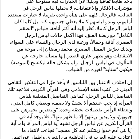
يأخذ طابعا ثقافيا ودينيا؛ لأنّ الخيارات فيه مفتوحة على
مؤشرات الأفكار والاعتقادات، لا يحملها لباس الرجل في
الغالب، فالرجال كلهم على هيأة واحدة تقريبا، لا خيارات متعددة
أمامهم، ويبدو لباسهم كاملا يغطي جسمهم كله. بل كلما كان
لباس الرجل كاملا، نُظر إليه أنه أكثر أناقة، فلباس “الطقم
الكامل” مع ربطة العنق، فهذا أكمل حالات لباس الرجل
العصري أناقة وجمالاً، ورغبة لدى الرجال والنساء على السواء،
ولذلك تعرّض الممثل المصري محمد رمضان إلى موجة من
الانتقادات وهو يظهر عاري الصدر. إنها مسألة خارجة عن
المألوف في لباس الرجال، ولم يشكل حالة ليكتسح (الموضة)
فيكون “ستايلا” لغيره من الشباب.
إن اختلاف الاعتبار بين اللباسين لا يأخذ حيّزا في التفكير الثقافي
الديني في كتب الفقه الإسلامي وفي القرآن الكريم، فلا تجد تلك
التفاصيل للباس الرجل، كما هي التفاصيل المتعلقة بلباس
المرأة، إذ يجب عندهم ألا يشفّ ولا يصف، ويغطي كامل البدن،
ولغطاء الرأس تفصيلات تخصّه وحده: “وليضربن بخمرهن على
جيوبهنّ، ولا يبدين زينتهنّ إلا ما ظهر منها”، فلا يوجد آية في
القرآن الكريم عن لباس الرجل تشبه آية لباس المرأة. وأما آية
“يا بني آدم خذوا زينتكم عند كل مسجد” فجاءت لانتقاد ما
اعتادت عليه العرب في الجاهلية من التعري وإظهار عوراتهم،