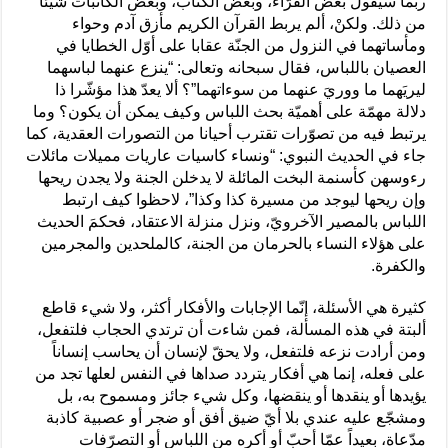
ربما سيقول بعض القرّاء، وبعض الكتّاب، وبعض الكاتبات شيئاً
من ذلك. ولكنْ، ألم يربط القرآن الكريم مأزق آدم وحواء
ومأساتهما في النزول من الجنّة عقابا على أوّل الخطايا في
العصيان باللباس، فقال سبحانه وتعالى: “ينزع عنهما لباسهما
ليريَهما ما ووريَ عنهما من سوءاتهما”؟ ألا يعدّ هذا مؤشّرا ذا
دلالة مهمّة على أهميّة بحث اللباس وكيف يمكن أن يكون؟ وما
يرتبط فيه من تصوّرات تقترب أحيانا من التصورات العقدية، كما
جاء في الحديث النبوي: “ونساء كاسيات عاريات مميلات مائلات
رءوسهن كأسنمة البخت المائلة لا يدخلن الجنة ولا يجدن ريحها
وإن ريحها ليوجد من مسيرة كذا وكذا”، لاحظوا كيف ارتبط
اللباس بالمصير الآخرويّ، ونزل منزلة الاعتقاد، فحكمَ الحديث
على هؤلاء النساء بالحرمان من الجنة، كالملحدين والمجرمين
والكفرة.
كثيرة هي الأسئلة، إنّما الإجابات والأفكار أكثر، ولا شيء قاطع
ألبتة في هذه المسألة، فمن شاءت أن ترتدي الحجاب فلتفعل،
ومن أرادت نزعه فلتفعل، ولا يحقّ لإنسان أن يحاسب إنساناً
على فعله، إنما هي أفكار يتردد صداها في النفس لعلها تجد من
يؤيدها أو ينقدها أو ينقضها، وكل شيء جائز ومسموح به، بل
ومشجّع عليه عندي بلا أيّ ضيق أفق أو ضجر أو عصبية كاذبة
مدّعاة، بعيداً عمّا أحبّ أو أكره من اللباس أو التصرّفات