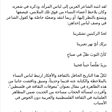
لقد انتبه الشاعر العربي إلى لباس المرأة، وذكره في شعره،
وكان يلاحظ أعضاء النساء من فوق تلك الملابس، فيصفها
ويتمتع بالنظر إليها، أو ربما انتقد وضعيّة خاصّة بها كقول الشاعر
في وصف لباس إحداهن:
لحدّ الركبتينِ تشمّرينا
بربّك أيّ نهر تعبرينا
كأنّ الثوبَ ظلّ في صباحٍ
يزيدُ تقلّصاً حيناً فحينا
لكلّ هذا التاريخ الحافل بالثقافة والأفكار ارتبط لباس النساء
بالملاحظة والكتابة عنه قديما وحديثاً، وسبق وناقشت جانبا من
هذه الظاهرة في مقال بعنوان “معوقات الثقافة في فلسطين”،
وأفردت لمسألة الحجاب مساحة من الحديث ضمن المظاهر
العلمانية في الثقافة الفلسطينية والعربية دون الخوض في
الأسباب.