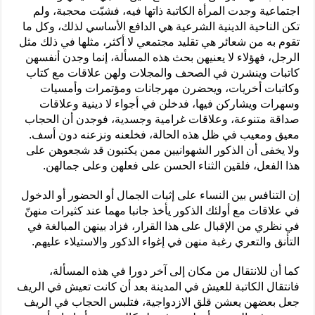
اجتماعية وجدت المرأة الكاتبة ذاتها فيه، فشبّت محجبة، ولم
تكن الناحية الدينية الشرعية هي الدافع الأساسي لذلك، وكل ما
تقوم به من شعائر هي تقليد مجتمعي لا أكثر، مثلها في ذلك مثل
الرجل، فهؤلاء لا يعنيهن بحث هذه المسألة، إنما وجدن أنفسهن
كاتبات وينشرن في الصحف والمجلات ولهن علاقات مع كتاب
وكاتبات أخريات، ويحضرن مهرجانات ومؤتمرات وأمسيات
وسهرات ويشاركن فيها، فدخلن في أجواء لا دينية وعلاقات
صداقة متنوعة، وعلاقات غرامية وجسدية، فوجدن أن الحجاب
معيق ومعيب في ظل هذه الحالة، فخلعنه ونزعنه دون أسف.
ولا يخفى أن الذكور الشهوانيين ممن يكتبون قد شجعوهن على
هذا الفعل، فلقين الثناء الحسن على فعلهن وعلى جمالهن.
إن التنافس بين النساء على إثبات الجمال أو الحضور أو الدخول
في علاقات مع أولئك الذكور يأخذ جانبا مهما عند كثيرات منهنّ
في نظري من الإقبال على هذا القرار، فزاد بينهن المبالغة في
التأنق والتعري رغبة منهن في إغواء الذكور والاستيلاء عليهم.
كما أن للانتقال من مكان إلى آخر دورا في هذه المسألة،
فانتقال الكاتبة للعيش في المدينة بعد أن كانت تعيش في الريف
جعل بعضهن يعشن قلق الازدواجية، فتلبس الحجاب في الريف