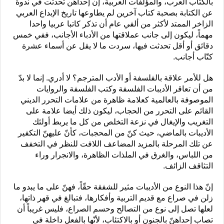
بالكتّاب العرب، والمؤلفات العربية، إن إحداهن تحدثت في ندوة
عن الكتابة بصحبة كتاب آخرين لم يطاوعها تاريخ الإبداع العربي
الزاخر الممتد لأكثر من ألفي عام أن تذكر كاتبا عربيا واحدا
مهماً، ليكون إلى جانب عملاقتها من الأدباء الأجانب، ففي خمس
دقائق أو أقل تحدثت فيها، سردت ما لا يقل عن أسماء عشرة
كتّاب أجانب.
هل للأمر علاقة بالفلسفة أو الأدب المترجم؟ لا أدري. إنما لا بدّ
من أن تعاقر الأديبات الفلسفة وكتب الفلسفة والروايات
الموصوفة بالعالمية كعلامة ظاهرة من علامات التحرر الديني
القائم على التحرر من الحجاب، ليكون ذلك أيضا علامة على
التغريب والإيغال في نزعة التخلص من كل ما يربط أولئك
الأديبات بالماضي، حيث كنّ من المحجبات، كأنّ عليهنّ التكفير
عن تلك المرحلة بالمزيد المضاعف اللافت للنظر في التخفف
من اللباس، والغرق في الملذات الظاهرة، والانجرار وراء
التثاقف الزائف.
إنّ هذا النوع من الأديبات مثير للشفقة حقّاً، فهنّ على ما يبدو ما
زلن في صراع مع قديم التربية وأفكارها، فتبالغ في قهر ذاتها،
لعلها تصل إلى نوع من التصالح وحسم الصراع، فليس غريباً أن
تصاب إحداهنّ بالجنون أو بالاكتئاب، لأنّها بالفعل داخلة في