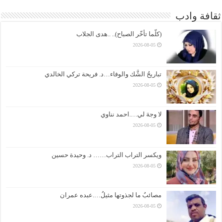
ثقافة وادب
(كلّما تأخّر الصباح).. ..هدى الجلاب
2026-08-05
تباريحُ الشَّك والوفاء…د. فريحة تركي الخالدي
2026-08-05
لا وجهَ لي….احمد نناوي
2026-08-05
ويكسر التراب التراب…… د. وحيدة حسين
2026-08-05
مصائبُ ما لجذوتها مثيلُ….عبده عمران
2026-08-05