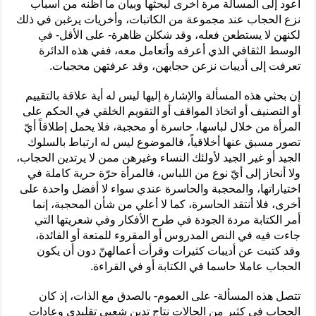
أعود إلى المسألة مرة أخرى لبحثها وبيان ما أظنه من أسباب
نزع الحجاب عند مجموعة من الكاتبات، وأخريات يرغبن في ذلك
لكنهن لا يستطعن فعله، وقد شكلن ظاهرة- على الأقل- في
الوسط الثقافي الذي أعرفه وأتعامل معه، ففي هذه الدائرة
تعرفت إلى أديبات نزعن حجابهن، وقد عرفتهن محجبات.
إن بحثي هذه المسألة والإشارة إليها ليس له أية علاقة بالتقييم
أو التصنيف أو اتخاذ المواقف أو التقويم الخلقي في الحكم على
المرأة من خلال لباسها، حاسرة أو محجبة، فلا يحمل إطلاقاً أيّ
تصور مسبق عنها أخلاقياً، فالموضوع ليس له ارتباط بالسلوك
الجيد أو غير الجيد لأولئك النساء وغيرهن ممن لا يرتدين الحجاب،
ولا أنحاز إلى أيّ نوع من اللباس، فالمرأة حرّة حرية كاملة في
اختياراتها، والمحجبة والحاسرة عندي سواء لا أفضل واحدة على
أخرى، فلا أنتقد الحاسرة، كما لا أعلي من شأن المحجبة، إنما
أمر الكتابة مردة الجودة في طرح الأفكار وفي شعريتها التي
جاءت فيه في النص المدروس أو المقروء للمتعة أو الفائدة،
وقد كتبت عن أديبات كثيرات وقرأت أعمالهنّ دون أن يكون
الحجاب عاملا حاسما في الكتابة أو في القراءة.
تتصل هذه المسألة- على العموم- بالصدق مع الذات، إذ كان
الحجاب في كثير من الحالات نتاج تدين شعبي تقليدي وعادات