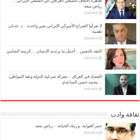
ظاهرة اختلاف الشيعي العراقي عن الشيعي الإيراني …
رياض سعد
2026-08-05
لا تقرأوا الصراع الأميركي الإيراني بعين واحدة….د. عدنان
طعمة
2026-08-05
الثقة بالنفس… أجمل ما يرتديه الإنسان…..كريمة الشامي
2026-08-05
الفساد في العراق… معركة شرعية الدولة وثقة المواطن.
…محمد حسن الساعدي
2026-08-05
ثقافة وادب
جمر الغواية.. و رماد الخيانة …رياض سعد
2026-08-06