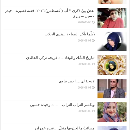
بغضُ مِنْ ذكرى ٣ آب (أغسطس) ٢٠٢٦.. قصة قصيرة…حيدر
حسين سويري
2026-08-06
(كلّما تأخّر الصباح).. ..هدى الجلاب
2026-08-05
تباريحُ الشَّك والوفاء…د. فريحة تركي الخالدي
2026-08-05
لا وجهَ لي….احمد نناوي
2026-08-05
ويكسر التراب التراب…… د. وحيدة حسين
2026-08-05
مصائبُ ما لجذوتها مثيلُ….عبده عمران