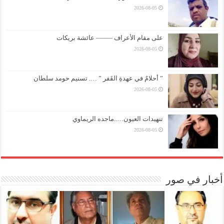
2026-08-05
على مقام الأعراف ——– عائشة بريكات
2026-08-05
” أحلامٌ في عهدةِ القَفر ” …. تسنيم حومد سلطان
2026-08-05
تنهيدات العيون…..ماجده الريماوي
2026-08-05
أخبار في صور