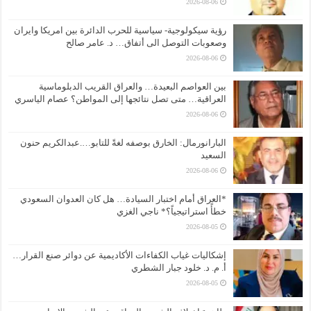
2026-08-06
رؤية سيكولوجية- سياسية للحرب الدائرة بين امريكا وايران
وصعوبات التوصل الى أتفاق… د. عامر صالح
2026-08-06
بين العواصم البعيدة… والعراق القريب الدبلوماسية
العراقية… متى تصل نتائجها إلى المواطن؟ عصام الياسري
2026-08-06
البارانورمال: الخارق بوصفه لغةً للتابو….عبدالكريم حنون
السعيد
2026-08-06
*العراق أمام اختبار السيادة… هل كان العدوان السعودي
خطأً استراتيجياً؟* ناجي الغزي
2026-08-05
إشكاليات غياب الكفاءات الأكاديمية عن دوائر صنع القرار…
أ. م. د. خلود جبار الشطري
2026-08-05