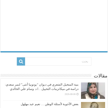
مقالات
بنية المتخيل الشعري في ديوان “يوتوبيا أنثى” لنمر سعدي:
دراسة في ميكانزمات التخييل…ا.د. وسام علي الخالدي
2026-08-06
بعض الأجوبة لأسئلة الوطن … نعيم عبد مهلهل