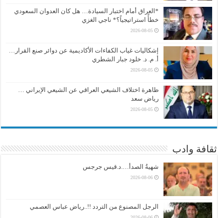
*العراق أمام اختبار السيادة… هل كان العدوان السعودي
خطأً استراتيجياً؟* ناجي الغزي
2026-08-05
إشكاليات غياب الكفاءات الأكاديمية عن دوائر صنع القرار…
أ. م. د. خلود جبار الشطري
2026-08-05
ظاهرة اختلاف الشيعي العراقي عن الشيعي الإيراني …
رياض سعد
2026-08-05
ثقافة وادب
شهيةُ الصدأ….د.قيس جرجس
2026-08-06
الرجل المصنوع من التردد !!..رياض عباس العصمي
2026-08-06