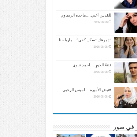
للقدس أغني….ماجده الريماوي
2026-08-08
“دموعك تسكن كفي”…ماريا حنا
2026-08-08
فتنةُ الحورِ….احمد نناوي
2026-08-08
#نبض الأميرة….لميس الرحبي
2026-08-08
ر في صور