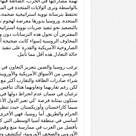
تهمة مشاركتها في الحرب، الضالعة فيها
بالواسطة وترى الولايات المتحدة في المق
تحتفظ بترسانة نووية استراتيجية ضخمة،
المتحدة. وروسيا بدورها معرضة لهجوم تشنه
بالتصعيد نحو تنفيذ ضربات نووية استراتيج
المفترض أن تحول هذه الترسانات دون و
المخاوف الروسية (سواء كانت صحيحة أم ل
الصاروخية الأمريكية والقدرة على تنفيذ
حالة التعادل هذه أقل مما تأمل.
ترغب روسيا والصين بتعزيز التعاون في 
الروسي من الأسواق الأمريكية والأوروب
شراء صادرات الطاقة والتقارب أكثر مع
لكن رغم تقاربهما وتعاونهما هناك تنافس
ترغبان في ضمان عدم انخراط دولها في 
ستكون بمثابة فرصة ‘كي تعبر الدول الأع
سيما كازاخستان وأوزبكستان حيث تنظر 
الحزام والطريق. أما روسيا، فهي الأخر
أساسي في منطقة آسيا الوسطى التي كانت
بأفضل من الغرب في ممارسة منع وقمع ح
الأوروبي والصحف الأوروبية، لنكتشف وس