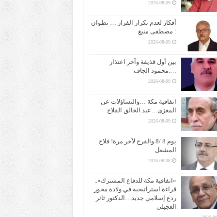
2026-08-09
أفكار لعدم تكرار الفرار … تطوان
: مصطفى منيغ
2026-08-09
بين أول قذيفة وآخر اعتذار
….محمود الجاف
2026-08-09
اتفاقية مكة …والتساؤلات عن
المغزى…عبد الخالق الفلاح
2026-08-09
يوم 8 /8 والفرح لآخر مرة! فلاح
المشعل
2026-08-08
«اتفاقية مكة للدفاع المشترك»..
قراءة استراتيجية في ولادة محور
ردع إسلامي جديد…الدكتور ثائر
العجيلي