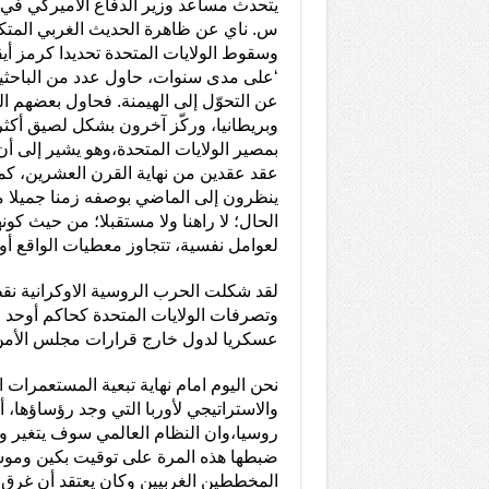
يتحدث مساعد وزير الدفاع الأميركي في 
س. ناي عن ظاهرة الحديث الغربي المت
وسقوط الولايات المتحدة تحديدا كرمز أيق
‘على مدى سنوات، حاول عدد من الباحثين
عن التحوّل إلى الهيمنة. فحاول بعضهم الت
وبريطانيا، وركّز آخرون بشكل لصيق أكث
بمصير الولايات المتحدة،وهو يشير إلى أن
عقد عقدين من نهاية القرن العشرين، كما
ينظرون إلى الماضي بوصفه زمنا جميلا مقار
الحال؛ لا راهنا ولا مستقبلا؛ من حيث ك
لعوامل نفسية، تتجاوز معطيات الواقع أو 
لقد شكلت الحرب الروسية الاوكرانية نقط
وتصرفات الولايات المتحدة كحاكم أوحد لل
عسكريا لدول خارج قرارات مجلس الأمن
نحن اليوم امام نهاية تبعية المستعمرات 
والاستراتيجي لأوربا التي وجد رؤساؤها
روسيا،وان النظام العالمي سوف يتغير وأ
ضبطها هذه المرة على توقيت بكين وموسك
المخططين الغربيين وكان يعتقد أن غرق