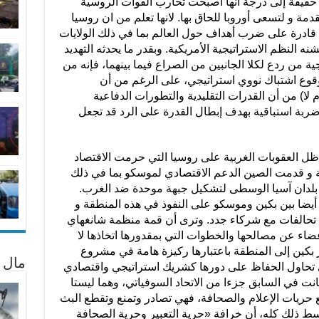
 حقيقة إلى درجة أنها أصبحت تحارب القوات الروسية
دمة و لتسعى أوروبا للحاق بها. لانها تعلم من ان روسيا
 قادرة على ضرب أهداف حول العالم بما في ذلك الولايات
 النظم الاستراتيجية الأمريكية. وبقدر ما يحدثه التهديد
ية من ردع لكلا الجانبين من الصراع فيما بينهما، فإنه من
قوع اشتباك نووي استراتيجي، على الرغم من أن
ا) من أن القدرات التقليدية والتطورات الدفاعية
 ضربة استباقية بهدف إبطال القدرة على الرد قد تجعل
ظل العقوبات الغربية على روسيا التي حرمت الاقتصاد
ية و قدمت الصين الدعم الاقتصادي لموسكو بما في ذلك
 بلدان آسيا الوسطى لتشكيل جبهة موحدة ضد الغرب.
 أيضا بين بكين وموسكو على النفوذ في هذه المنطقة و
تحالفات مع شركاء جدد. وترى أن قمة منظمة شانغهاي
ضاء عن مصالحها والخطوات التي بمقدورها اتخاذها لا
بكين إلى المنطقة باعتبارها ركيزة هامة في مشروع
مال 
ى تحاول الحفاظ على دورها كشريك استراتيجي واقتصادي
 في السابق جزءا من الاتحاد السوفياتي، وهما ليستا
ريات الإعلام والصحافة، فهي تصادر وتمنع وتقطع البث
ط ذلك كله، أن خرافة «حرية التعبير وحرية الصحافة