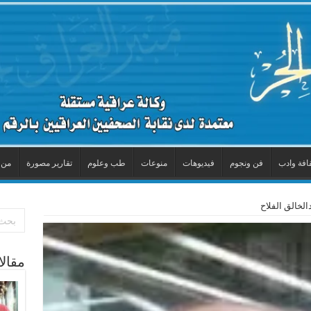
افة وادب
فن ونجوم
فيديوهات
منوعات
طب وعلوم
تقارير مصورة
من 
لخالق الفلاح
مقال