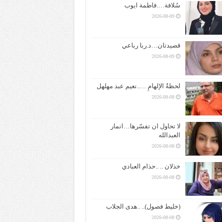
سُلافة….فاطمة ايوب
2026-08-09
قصيدتان…د.ربا رباعي
2026-08-09
لحظةُ الإلهامِ …..نعيم عبد مهلهل
2026-08-08
لا تحاول ان تفسّرها…انمار
العبدالله
2026-08-08
خذلان .. ..حذام العبادي
2026-08-08
(خليط فصول).. ..هدى الجلاب
2026-08-08