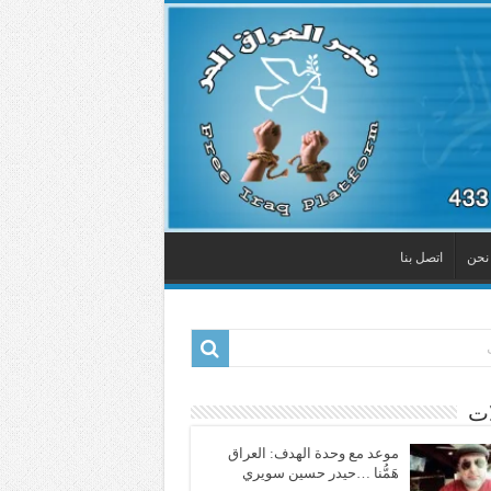
نحن
اتصل بنا
ات
موعد مع وحدة الهدف: العراق
هَمُّنا …حيدر حسين سويري