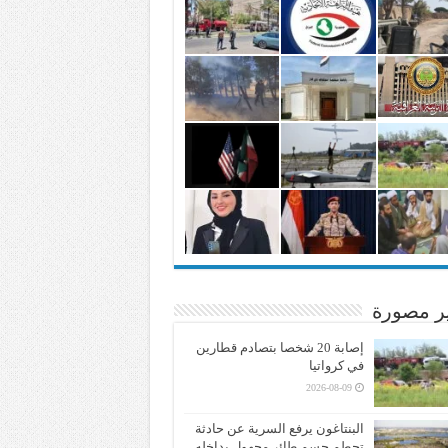
ير مصورة
إصابة 20 شخصا بتصادم قطارين
في كرواتيا
2026-08-09
البنتاغون يرفع السرية عن حادثة
تحطم جسم طائر مجهول بداخله