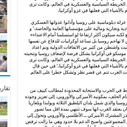
الخريطة السياسية والعسكرية في العالم، وكانت ترى
بالأشياء التي فعلتها في غزو أوكرانيا،
عزلة دبلوماسية على روسيا وأدانوا عدوانها العسكري
دية وتجارية ومالية على مؤسساتها العامة والخاصة،’ و
كنه سيكون أكثر ارتفاعا لو استسلمنا أمام الاعتداء»
 لا نهاجم روسيا بل نساعد أوكرانيات للدفاع عن نفسها
ت واشنطن من كثير من الاتفاقات الدولية وتم اعداد
 موسكو في أوكرانيا يشكل فرصة لإضعاف روسيا وتنحيته
الخريطة السياسية والعسكرية في العالم، وكانت ترى
 بالأشياء التي فعلتها في غزو أوكرانيا،’ في حين قال
بات الغرب تنم عن قصر نظر وتشكل خطرا على العالم
تقار
تورط في الحرب والاستجابة المحدودة لمطالب كييف من
ام الحلف، بمكونيه الأميركي والأوروبي، إلى تعزيز وجوده
ا والذي شمل بلدان البلطيق الثلاثة وبولندا وبلغاريا
ان يعتقد الغرب انها سوف تنتهي بمدة اقل مما تصور
ذر المشترك الأميركي ــ الأطلسي والأوروبي وتحول إلى
ن المجموعتين واصبح الدعم بلا حدود وهي ما زالت ترفض