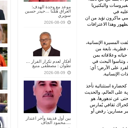
فيروسات والبكتيريا
موعد مع وحدة الهدف:
العراق هَمُّنا …حيدر حسين
عليه في
سويري
نسي ماكرون تؤيد من ان
2026-08-09
لظهور وهذا الاعترافات
فت المسيرة الإنسانية،
ة فطرية، نابعة من
ياته وعلاقاته بمن
، وتناسوا البحث في
أفكار لعدم تكرار الفرار …
تطوان : مصطفى منيغ
لفرد على الأرض؛ أي:
2026-08-09
ذات الإنسانية.
كحضارة استثنائية تأخذ
ية على العالم، والحديث
حتى عن تدهورها، هو
 كحراك ثقافي يُمارس
 عبر مسارين: رفض أو
بين أول قذيفة وآخر اعتذار
….محمود الجاف