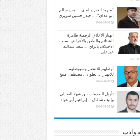
2026-08
“منريد الخبز والماي … بس سالم
ابو عداي”…. حيدر حسين سويري
2026-08-08
انهيار الأخلاق الرقمية ظاهرة
الشتائم والطعن بالأعراض بسبب
الاختلاف بالراي…اسعد عبدالله
عبدعلي
2026-08
أوصلهم للانتصار وسيوصلهم
للانهيار ….تطوان : مصطفى منيغ
2026-08-08
تأويل الصدمات بين شهلا العجيلي
وإليف شافاق… إبراهيم أبو عواد
2026-08-08
ة وادب