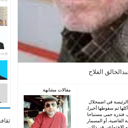
-08
-08
دالخالق الفلاح
مقالات مشابهة
 الرئيسة في اضمحلال
كلها ثم سقوطها أخيرا،
، فتذره حمى مستباحا
ثقاف
 القاضية، أو المسمار
سم الاجتماعي في ذلك،