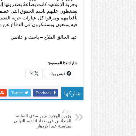
وحرية الإعلام» كانت بضاعةً يصدرونها إل
يضغطون عليهم باسم الحقوق التي عصفوا
بأقدامهم ومزقوا كل عبارات حرية التعبير
فيه يمنعون ويستنكرون في الدفاع عن مص
عبد الخالق الفلاح – باحث واعلامي
شارك هذا الموضوع:
فيس بوك
X
Twitter
Facebook
شاركها
السابق
وزيرة الهجرة تزور مندى الصابئة
المندائيين في بغداد لتقديم التهاني
بمناسبة عيد الازدهار