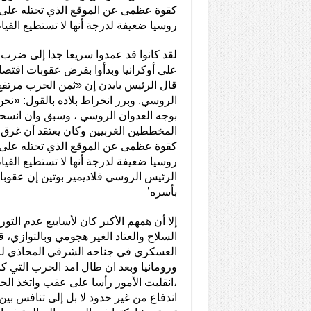
كقوة عظمى عن الموقع الذي تحتله على 
روسيا ضعيفة لدرجة أنها لا تستطيع القيام 
لقد كانوا قد عمدوا سريعا جدا إلى ضرب 
على أوكرانيا وبدأوا بفرض عقوبات اقتصا
قال الرئيس بايدن إن «ثمن الحرب مرتفع ل
الروسي. وبرر انخراط بلاده بالقول: «نحن
بوجه العدوان الروسي ، وسبق وان انسحب
المخططين الغربيين وكان يعتقد أن غرق
كقوة عظمى عن الموقع الذي تحتله على 
روسيا ضعيفة لدرجة أنها لا تستطيع القيام
الرئيس الروسي فلاديمير بوتين إن عقو
بأسره’
إلا أن همهم الأكبر كان لأسابيع عدم ال
السلاح والعتاد الغير هجومي وبالتوازي، ق
العسكري في جناحه الشرقي المحاذي لروسي
ورومانيا وبعد ان طال امد الحرب التي ك
،انقلبت الأمور رأسا على عقب واتخذ الح
اندفاع من غير حدود لا بل إلى تنافس بي