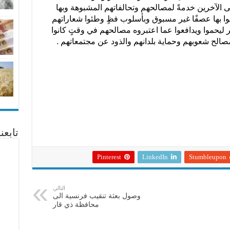
ى الآخرين خدمةً لمصالحهم وتحالفاتهم المشبوهة وبها
 بها عصفًا غير مسبوق وبأسلوب فظٍ وطئوا شعاراتهم
 ليحموا ويدافعوا عما اعتبروه مصالحهم في وقتٍ كانوا
الح شعوبهم وحماية بلدانهم والذود عن مجتمعاتهم .
تابع
Pinterest
LinkedIn
Stumbleupon
التالي
وصول بعثة تنقيب فرنسية الى
محافظة ذي قار