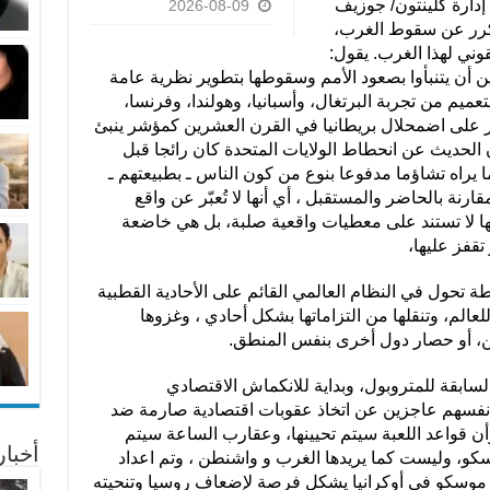
إدارة كلينتون/ جوزيف
2026-08-09
كرر عن سقوط الغرب،
وني لهذا الغرب. يقول:
 أن يتنبأوا بصعود الأمم وسقوطها بتطوير نظرية عامة
عميم من تجربة البرتغال، وأسبانيا، وهولندا، وفرنسا،
ر على اضمحلال بريطانيا في القرن العشرين كمؤشر ينبئ
 الحديث عن انحطاط الولايات المتحدة كان رائجا قبل
 يراه تشاؤما مدفوعا بنوع من كون الناس ـ بطبيعتهم ـ
نة بالحاضر والمستقبل ، أي أنها لا تُعبّر عن واقع
ونها لا تستند على معطيات واقعية صلبة، بل هي خاضعة
تقفز عليها،
ة تحول في النظام العالمي القائم على الأحادية القطبية
عالم، وتنقلها من التزاماتها بشكل أحادي ، وغزوها
، أو حصار دول أخرى بنفس المنطق.
السابقة للمتروبول، وبداية للانكماش الاقتصادي
، أنفسهم عاجزين عن اتخاذ عقوبات اقتصادية صارمة ضد
ن قواعد اللعبة سيتم تحيينها، وعقارب الساعة سيتم
أخبا
و، وليست كما يريدها الغرب و واشنطن ، وتم اعداد
 موسكو في أوكرانيا يشكل فرصة لإضعاف روسيا وتنحيته