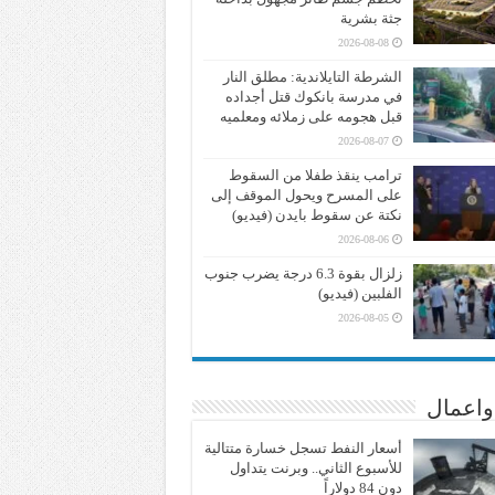
جثة بشرية
2026-08-08
الشرطة التايلاندية: مطلق النار
في مدرسة بانكوك قتل أجداده
قبل هجومه على زملائه ومعلميه
2026-08-07
ترامب ينقذ طفلا من السقوط
على المسرح ويحول الموقف إلى
نكتة عن سقوط بايدن (فيديو)
2026-08-06
زلزال بقوة 6.3 درجة يضرب جنوب
الفلبين (فيديو)
2026-08-05
واعمال
أسعار النفط تسجل خسارة متتالية
للأسبوع الثاني.. وبرنت يتداول
دون 84 دولاراً