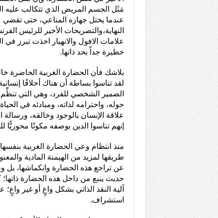
مَثَل الجسم المريض الذي تتكالب عليه ال
عندما يختل جهازه المناعي، حتى تقضي 
النهاية،والتصريحات الأخير للرئيس الفر
علامات الافول والانهيار اخذت تبرز في ا
خطيرة جداً بحد ذاتها.
بلاشك فأن الحضارة الغربية الحاضرة خال
لقد تناسوا بساطة أن هناك أخلاقًا إنساني
الضمير الشخصي للفرد، وهي التي تنظِّم ح
حوله، واحترامه لذاته، ومبادئه في الحياة
علاقة الإنسان بالوجود وخالقه، ورسالة ا
إنهم تناسوا الدين بوصفه مكونًا محوريًّا لل
منذ انتظام وعي الحضارة الغربية بنفسها 
طريقها لمزيد من الهيمنة المادية والمعنو
عن تراجع هذه الحضارة وانكماشها، بل و
حديث ينبع من داخل هذه الحضارة ذاتها؛
آلية النقد الذاتي بشكل واعٍ أو غير واعٍ؛
استشراف.