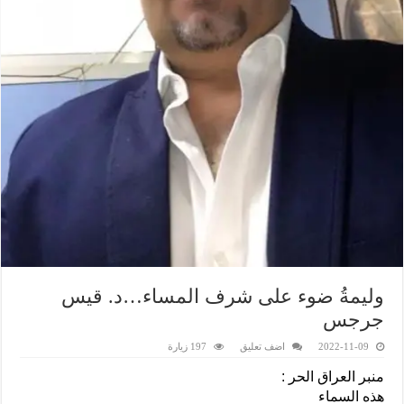
وليمةُ ضوء على شرف المساء…د. قيس
جرجس
2022-11-09
اضف تعليق
197 زيارة
منبر العراق الحر :
هذه السماء