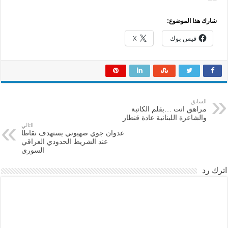
شارك هذا الموضوع:
فيس بوك
X
السابق
مراهق انت …بقلم الكاتبة
والشاعرة اللبنانية عادة قنطار
التالي
عدوان جوي صهيوني يستهدف نقاطا
عند الشريط الحدودي العراقي
السوري
اترك رد