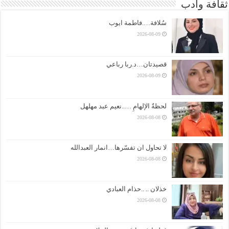
ثقافة وادب
سُلافة….فاطمة ايوب
2026-08-09
قصيدتان…د.ربا رباعي
2026-08-09
لحظةُ الإلهامِ …..نعيم عبد مهلهل
2026-08-08
لا تحاول ان تفسّرها…انمار العبدالله
2026-08-08
خذلان .. ..حذام العبادي
2026-08-08