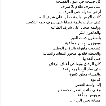
كل صبيحة في عيون الفضيحة
على شرف ظلام بلا شرف
أرخى سدوله حتى القرف…
كانت الأرض وليمة خطايا على شرف الله
كيف صارت وليمة قضايا على شرف جمع التكسير
ووليمة ضحايا على شرف الطاغية
والجائعون للبُر
يلتقطون فتات النور
ويفوزون بمقابر جماعية
كشعوب مأهولة بالزؤان الوطني
والحنطة قعّدتها صخور المعابد والتماثيل
حتى أقعدتها
كان الرفاق وثيقا في أعناق الرفاق
حتى صار الصباح بلا رِفقة
والمساء معلّق كنعوة
كدعوة
إلى وليمة العصر
وعلى مائدة النصر صحفة دم
ورؤوس مدخَّنة
مصابة بحبن الرياء…
==