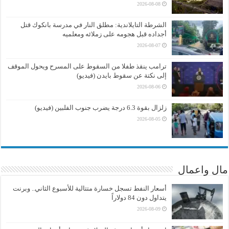
2026-08-08
الشرطة التايلاندية: مطلق النار في مدرسة بانكوك قتل
أجداده قبل هجومه على زملائه ومعلميه
2026-08-07
ترامب ينقذ طفلا من السقوط على المسرح ويحول الموقف
إلى نكتة عن سقوط بايدن (فيديو)
2026-08-06
زلزال بقوة 6.3 درجة يضرب جنوب الفلبين (فيديو)
2026-08-05
مال واعمال
أسعار النفط تسجل خسارة متتالية للأسبوع الثاني.. وبرنت
يتداول دون 84 دولاراً
2026-08-09