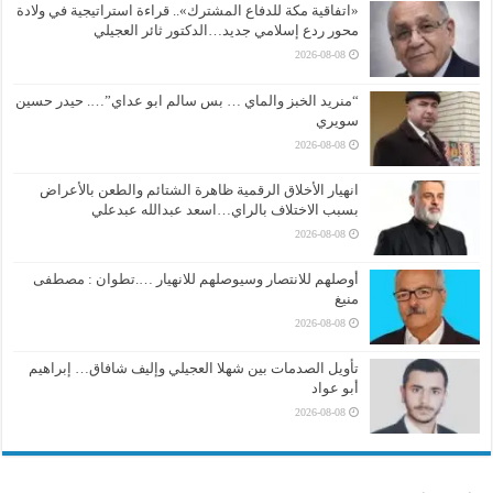
«اتفاقية مكة للدفاع المشترك».. قراءة استراتيجية في ولادة
محور ردع إسلامي جديد…الدكتور ثائر العجيلي
2026-08-08
“منريد الخبز والماي … بس سالم ابو عداي”…. حيدر حسين
سويري
2026-08-08
انهيار الأخلاق الرقمية ظاهرة الشتائم والطعن بالأعراض
بسبب الاختلاف بالراي…اسعد عبدالله عبدعلي
2026-08-08
أوصلهم للانتصار وسيوصلهم للانهيار ….تطوان : مصطفى
منيغ
2026-08-08
تأويل الصدمات بين شهلا العجيلي وإليف شافاق… إبراهيم
أبو عواد
2026-08-08