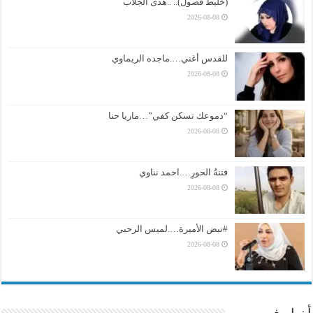
(خليط فصول).. ..هدى الجلاب
2026-08-08
للقدس أغني….ماجده الريماوي
2026-08-08
“دموعك تسكن كفي”…ماريا حنا
2026-08-08
فتنةُ الحورِ….احمد نناوي
2026-08-08
#نبض الأميرة….لميس الرحبي
2026-08-08