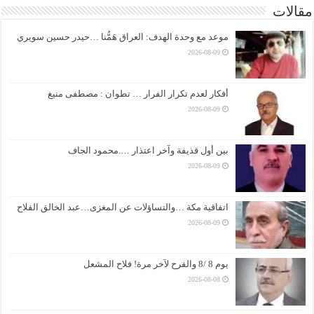
مقالات
موعد مع وحدة الهدف: العراق هَمُّنا …حيدر حسين سويري
2026-08-09
أفكار لعدم تكرار الفرار … تطوان : مصطفى منيغ
2026-08-09
بين أول قذيفة وآخر اعتذار ….محمود الجاف
2026-08-09
اتفاقية مكة …والتساؤلات عن المغزى…عبد الخالق الفلاح
2026-08-09
يوم 8 /8 والفرح لآخر مرة! فلاح المشعل
2026-08-08