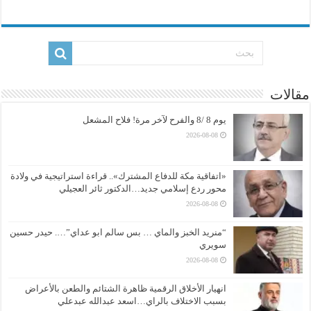
مقالات
يوم 8 /8 والفرح لآخر مرة! فلاح المشعل
2026-08-08
«اتفاقية مكة للدفاع المشترك».. قراءة استراتيجية في ولادة
محور ردع إسلامي جديد…الدكتور ثائر العجيلي
2026-08-08
“منريد الخبز والماي … بس سالم ابو عداي”…. حيدر حسين
سويري
2026-08-08
انهيار الأخلاق الرقمية ظاهرة الشتائم والطعن بالأعراض
بسبب الاختلاف بالراي…اسعد عبدالله عبدعلي