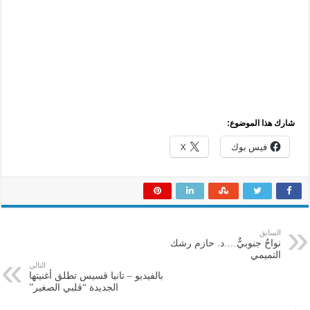
شارك هذا الموضوع:
فيس بوك
X
السابق
نواحٌ جنوبيٌّ….د. حازم رشك
التميمي
التالي
بالفيديو – تانيا قسيس تطلق أغنيتها
الجديدة “قلبي الصغير”