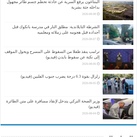
البنتاغون يرفع السرية عن حادثة تحطم جسم طائر مجهول
بداخله جثة بشرية
2026-08-08
الشرطة التايلاندية: مطلق النار في مدرسة بانكوك قتل
أجداده قبل هجومه على زملائه ومعلميه
2026-08-07
ترامب ينقذ طفلا من السقوط على المسرح ويحول الموقف
إلى نكتة عن سقوط بايدن (فيديو)
2026-08-06
زلزال بقوة 6.3 درجة يضرب جنوب الفلبين (فيديو)
2026-08-05
وزير الصحة التركي يتدخل لإنقاذ مسافرة على متن الطائرة
(فيديو)
2026-08-04