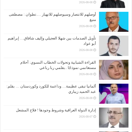
2026-08-08
أوصلهم للانتصار وسيوصلهم للانهيار ….تطوان : مصطفى
منيغ
2026-08-08
تأويل الصدمات بين شهلا العجيلي وإليف شافاق… إبراهيم
أبو عواد
2026-08-08
القراءة الشبابية وتحولات الخطاب النسوي: أحلام
مستغانمي نموذجًا ..بقلمي ربا رباعي
2026-08-08
ألمانيا تبقى عظيمة… وداعمة للكورد وكوردستان … بقلم:
عبد الحميد زيباري
2026-08-08
إدارة الدولة العراقية وشروط وجودها ! فلاح المشعل
2026-08-07