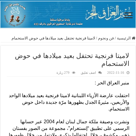
الرئيسية
/
فن ونجوم
/
لاميتا فرنجية تحتفل بعيد ميلادها في حوض الاستحمام
لاميتا فرنجية تحتفل بعيد ميلادها في حوض
الاستحمام
2022-11-16
اضف تعليق
279 زيارة
منبر العراق الحر :
احتفلت عارضة الأزياء اللبنانية لاميتا فرنجية بعيد ميلادها الواحد
والأربعين، مثيرةً الجدل بظهورها مرّة جديدة داخل حوض
الاستحمام.
ونشرت وصيفة ملكة جمال لبنان لعام 2004 عبر حسابها
الرسمي على تطبيق “إنستغرام”، مجموعة من الصور بفستان
ذهبي مكشوف، خلال احتفالها بذكرى ولادتها، من خلال ظهورها