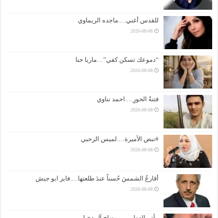
للقدس أغني….ماجده الريماوي
2026-08-08
“دموعك تسكن كفي”…ماريا حنا
2026-08-08
فتنةُ الحورِ….احمد نناوي
2026-08-08
#نبض الأميرة….لميس الرحبي
2026-08-08
أقارعُ الشمسَ حُسناً عندَ طلعتها….فايز ابو جيش
2026-08-08
مأتم العطر……وضاح آل دخيل