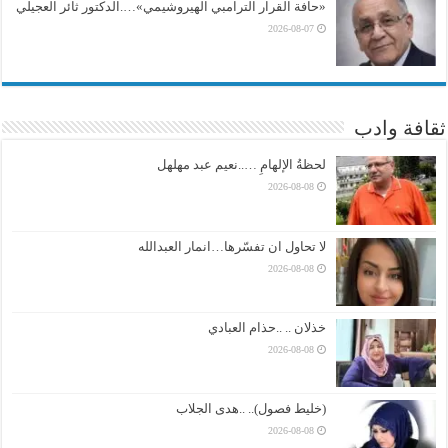
«حافة القرار الترامبي الهيروشيمي»….الدكتور ثائر العجيلي
2026-08-07
ثقافة وادب
لحظةُ الإلهامِ …..نعيم عبد مهلهل
2026-08-08
لا تحاول ان تفسّرها…انمار العبدالله
2026-08-08
خذلان .. ..حذام العبادي
2026-08-08
(خليط فصول).. ..هدى الجلاب
2026-08-08