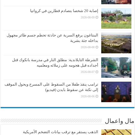
إصابة 20 شخصا بتصادم قطارين في كرواتيا
2026-08-09
البنتاغون يرفع السرية عن حادثة تحطم جسم طائر مجهول
بداخله جثة بشرية
2026-08-08
الشرطة التايلاندية: مطلق النار في مدرسة بانكوك قتل
أجداده قبل هجومه على زملائه ومعلميه
2026-08-07
ترامب ينقذ طفلا من السقوط على المسرح ويحول الموقف
إلى نكتة عن سقوط بايدن (فيديو)
2026-08-06
مال واعمال
الذهب يستقر مع ترقب بيانات التضخم الأمريكية