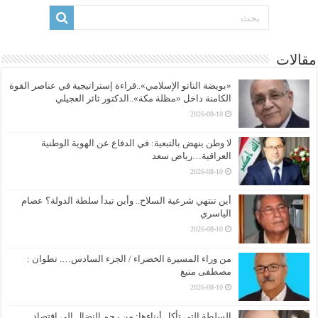
مقالات
«بويضة الناتو الإسلامي»..قراءة إستراتيجية في عناصر القوة
الكامنة داخل «مظلة مكة»..الدكتور ثائر العجيلي
2026-08-10
لا وطن ينهض بالتبعية: في الدفاع عن الهوية الوطنية
العراقية…رياض سعد
2026-08-10
أين تنتهي شرعية السلاح.. وأين تبدأ سلطة الدولة؟ عصام
الياسري
2026-08-10
من وراء المسيرة الخضراء / الجزء السادس…. تطوان :
مصطفى منيغ
2026-08-10
السلطة التي تأكل أبناءها: من رحم النضال إلى اقتصاد