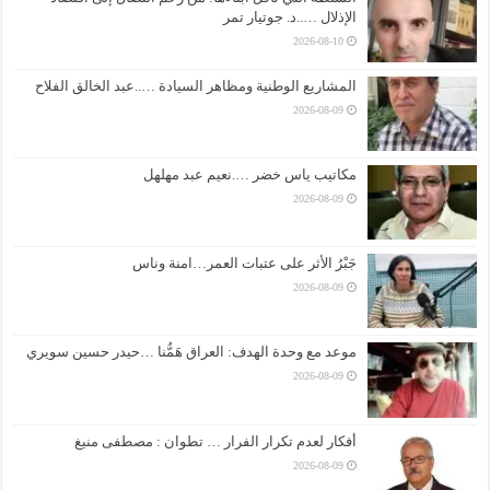
الإذلال …..د. جوتيار تمر
2026-08-10
المشاريع الوطنية ومظاهر السيادة …..عبد الخالق الفلاح
2026-08-09
مكاتيب ياس خضر ….نعيم عبد مهلهل
2026-08-09
جَبْرُ الأثر على عتبات العمر…امنة وناس
2026-08-09
موعد مع وحدة الهدف: العراق هَمُّنا …حيدر حسين سويري
2026-08-09
أفكار لعدم تكرار الفرار … تطوان : مصطفى منيغ
2026-08-09