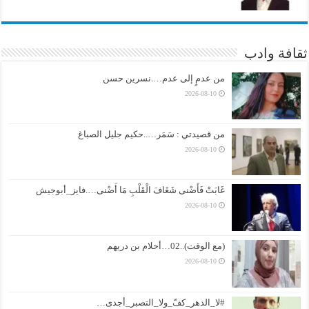
ثقافة وادب
من عدمٍ إلى عدم….نسرين حسن
2026-08-10
من قصيدتي : سَمَر…..حكيم جليل الصباغ
2026-08-10
غَابَتْ فَأَضْنى شَغَافَ الْقَلْبِ مَا أَضْنى….فايز_أبوجيش
2026-08-10
(مع الوقت)..02…أحلام بن دريهم
2026-08-10
#لا_الدهر_كفّ_ولا_التصبر_أجدى…