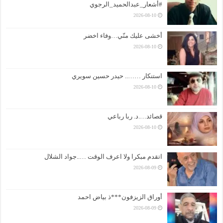
#أشعار_عبدالحميد_الرجوي
2026-08-10
أخشى عليك منّي…وفاء اخضر
2026-08-10
استنكار …….. حيدر حسين سويري
2026-08-10
قصائد….د. ربا رباعي
2026-08-10
اتقدم مبكرا ولا اعرف الوقت …..جواد الشلال
2026-08-09
أوراق الزيزفون***ذ بياض احمد
2026-08-09