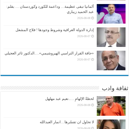
ألمانيا تبقى عظيمة… وداعمة للكورد وكوردستان … بقلم:
عبد الحميد زيباري
2026-08-08
إدارة الدولة العراقية وشروط وجودها ! فلاح المشعل
2026-08-07
«حافة القرار الترامبي الهيروشيمي»….الدكتور ثائر العجيلي
2026-08-07
ثقافة وادب
لحظةُ الإلهامِ …..نعيم عبد مهلهل
2026-08-08
لا تحاول ان تفسّرها…انمار العبدالله
2026-08-08