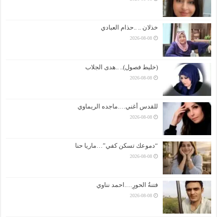
خذلان .. ..حذام العبادي
2026-08-08
(خليط فصول).. ..هدى الجلاب
2026-08-08
للقدس أغني….ماجده الريماوي
2026-08-08
“دموعك تسكن كفي”…ماريا حنا
2026-08-08
فتنةُ الحورِ….احمد نناوي
2026-08-08