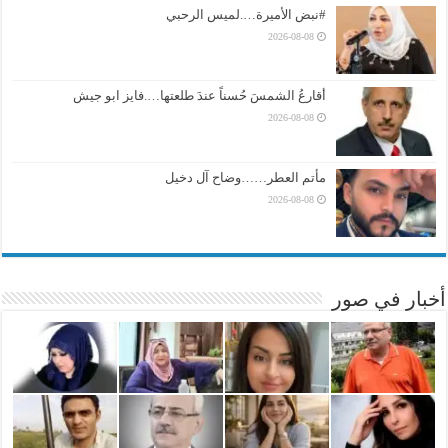
#نبض الأميرة….لميس الرحبي
2026-08-08
أقارعُ الشمسَ حُسناً عندَ طلعتها….فايز ابو جيش
2026-08-08
مأتم العطر……وضاح آل دخيل
2026-08-08
أخبار في صور