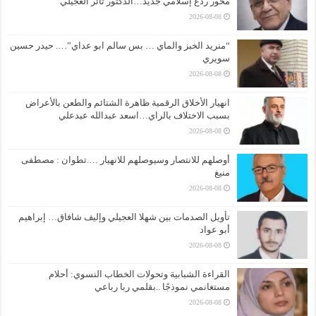
محور ردع إسلامي جديد…الدكتور ثائر العجيلي
2026-08-08
“منريد الخبز والماي … بس سالم ابو عداي”…. حيدر حسين
سويري
2026-08-08
انهيار الأخلاق الرقمية ظاهرة الشتائم والطعن بالأعراض
بسبب الاختلاف بالراي…اسعد عبدالله عبدعلي
2026-08-08
أوصلهم للانتصار وسيوصلهم للانهيار ….تطوان : مصطفى
منيغ
2026-08-08
تأويل الصدمات بين شهلا العجيلي وإليف شافاق… إبراهيم
أبو عواد
2026-08-08
القراءة الشبابية وتحولات الخطاب النسوي: أحلام
مستغانمي نموذجًا ..بقلمي ربا رباعي
2026-08-08