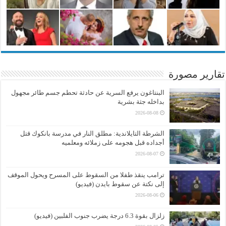
تقارير مصورة
البنتاغون يرفع السرية عن حادثة تحطم جسم طائر مجهول
بداخله جثة بشرية
2026-08-08
الشرطة التايلاندية: مطلق النار في مدرسة بانكوك قتل
أجداده قبل هجومه على زملائه ومعلميه
2026-08-07
ترامب ينقذ طفلا من السقوط على المسرح ويحول الموقف
إلى نكتة عن سقوط بايدن (فيديو)
2026-08-06
زلزال بقوة 6.3 درجة يضرب جنوب الفلبين (فيديو)