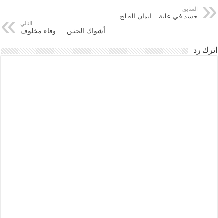
السابق
جسد في علبة…ايمان الفالح
التالي
أشواك الحنين … وفاء مخلوف
اترك رد