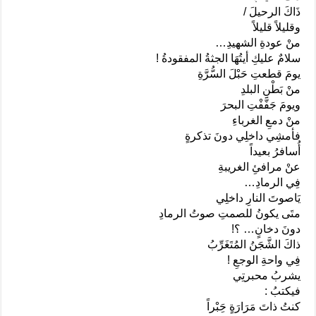
ذَاكَ الرحيلَ /
وقليلاً قليلاً
منْ عودةِ الشهيدِ…
سلامٌ عليكِ أيتُهَا الجثةُ المفقودةُ !
يومَ قطعتِ حَبْلَ السُّرَّةِ
منْ بَطْنِ البلدِ
ويومَ جَفَّفْتِ البحرَ
منْ دمعِ الغرباءِ
فأمشِي داخلِي دونَ تذكرةٍ
أُسافرُ بعيداً
عنْ مرافئِ الغريبةِ
فِي الرمادِ…
يَاصوتَ النارِ داخلِي
متَى يكونُ للصمتِ صوتُ الرمادِ
دونَ دخانٍ… ؟!
ذاكَ الشَّجَنُ المُتَغَرِّبُ
فِي واحةِ الوجعِ !
يشربُ محبرتِي
فيكتبُ :
كنتُ ذاتَ مَرَارَةٍ حَِبْراً