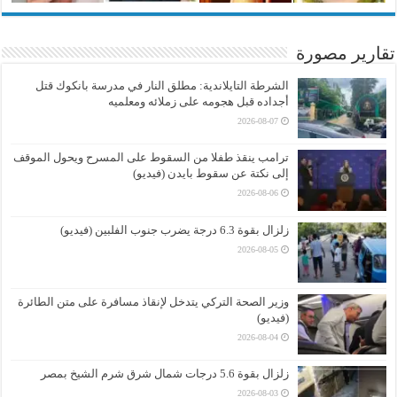
تقارير مصورة
الشرطة التايلاندية: مطلق النار في مدرسة بانكوك قتل
أجداده قبل هجومه على زملائه ومعلميه
2026-08-07
ترامب ينقذ طفلا من السقوط على المسرح ويحول الموقف
إلى نكتة عن سقوط بايدن (فيديو)
2026-08-06
زلزال بقوة 6.3 درجة يضرب جنوب الفلبين (فيديو)
2026-08-05
وزير الصحة التركي يتدخل لإنقاذ مسافرة على متن الطائرة
(فيديو)
2026-08-04
زلزال بقوة 5.6 درجات شمال شرق شرم الشيخ بمصر
2026-08-03