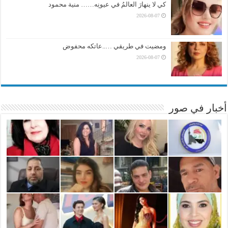
كي لا ينهارَ العالمُ في عيونِه…… منية محمود
2026-08-07
ومضيت في طريقي …..عاتكه محفوض
2026-08-07
أخبار في صور