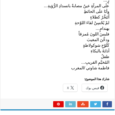
رٍ…
علَى المرآةِ عينٌ مصابةٌ بانسدادِ الرُّؤيةِ…
وأنَا علَى الحائطِ
أَتَبَخَّرُ كطلاءٍ
لمْ يُحْسِنْ لقاءَ اللوْحةِ
بهندامٍ…
فلبسَ اللونَ مُمزقاً
ودخَّنَ المغيبَ
كَلَوْحِ شوكولاطةٍ
أذابَهُ بالبكاءِ
طفلُ
المُخيَّمِ القريبِ…
فاطمة شاوتي /المغرب
شارك هذا الموضوع:
فيس بوك
X