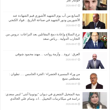
جوتيار تمر
2026-08-07
السابع من آب يوم الشهيد الأشوري قيم الشهادة عند
الأشوريين ودور الشهيد في صناعة التاريخ…فواد الكنجي
2026-08-07
نزع السلاح وإعادة دمج المقاتلين بعد النزاعات: دروس من
التجارب الدولية…رياض سعد
2026-08-07
العرق : ثروة… وأزمة رواتب …مهند محمود شوقي
2026-08-07
من وراء المسيرة الخضراء / الجزء الخامس …. تطوان :
مصطفى منيغ
2026-08-07
بنية المتخيل الشعري في ديوان “يوتوبيا أنثى” لنمر سعدي:
دراسة في ميكانزمات التخييل…ا.د. وسام علي الخالدي
2026-08-06