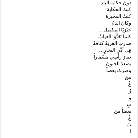
دونَ حكايةِ البلدِ
كنتُ الحكايةَ
كنتُ المحبرةَ
وكانَ الدمُ
حَِبْرَنَا المكتملَ…
كلمَا تَعَتَّقَ الغيابُ
صارتِ الغربةُ كثافةً
فِي أذْنِ البخارِ…
صارَ رأسِي مسْماراً
يصعدُ الجنونَ….
وصرتُ بعضاً
منْ
غُ
رُ
و
بٍ
بعضاً منْ
غُ
بَ
ا