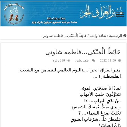
الرئيسية
/
ثقافة وادب
/
حَائِطُ الْمَبْكَى…فاطمة شاوتي
حَائِطُ الْمَبْكَى…فاطمة شاوتي
2022-11-30
اضف تعليق
216 زيارة
منبر العراق الحر :….(اليوم العالمي للتضامن مع الشعب
الفلسطيني)….
لماذَا يَاأصدقائِي الموتَى
تَتَذَوَّقُونَ حليبَ الأمهاتِ
منْ ثدْيِ الترابِ… ؟!
و يدِي تمتدُّ لتُمسكَ الشمسَ
تَحْلِبُ ضِرْعَ السماءِ… ؟
فتُمطرُ علَى شرُفاتِ الشوقِ
ذاكَ الغيابَ /