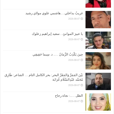
غريبٌ بداخلي….هاشمي علوي مولاي رشيد
2026-08-07
يا عبيرَ الموانئِ…سعيد إبراهيم زعلوك
2026-08-07
حِينَ يَكْذِبُ الزَّمانُ ….. د. سِيما حَقِيقِي
2026-08-07
بَيْنَ المَمَرِّ وَالمَقَرِّ البحر: بحر الكامل التام … الشاعر: طَارِق
مُحَمَّد عَبْدِالسَّلَام غُرَابَة
2026-08-07
الظل …..: نجاة رجاح
2026-08-07