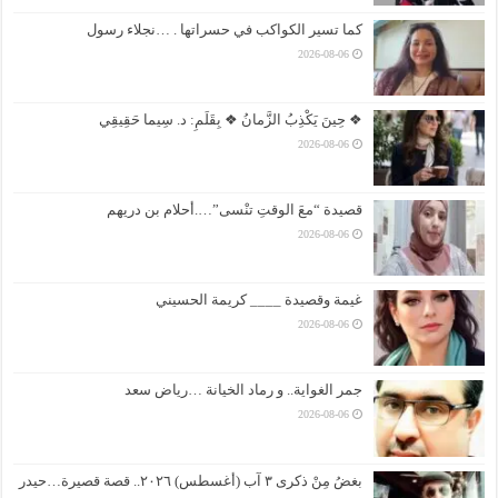
كما تسير الكواكب في حسراتها . …نجلاء رسول
2026-08-06
❖ حِينَ يَكْذِبُ الزَّمانُ ❖ بِقَلَمِ: د. سِيما حَقِيقِي
2026-08-06
قصيدة “معَ الوقتِ تنْسى”….أحلام بن دريهم
2026-08-06
غيمة وقصيدة ____ كريمة الحسيني
2026-08-06
جمر الغواية.. و رماد الخيانة …رياض سعد
2026-08-06
بغضُ مِنْ ذكرى ٣ آب (أغسطس) ٢٠٢٦.. قصة قصيرة…حيدر