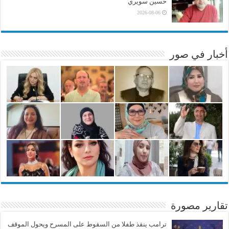
حسين سويري
2026-08-06
أخبار في صور
تقارير مصورة
ترامب ينقذ طفلا من السقوط على المسرح ويحول الموقف