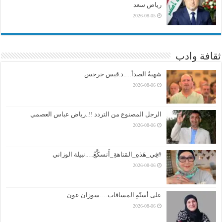
رياض سعد
2026-08-05
ثقافة وادب
شهيةُ الصدأ….د.قيس جرجس
2026-08-06
الرجل المصنوع من التردد !!..رياض عباس العصمي
2026-08-06
#فِي_هَذهِ_المَتاهةِ_أَتسكَّعُ….نبيلة الوزاني
2026-08-06
على أسنّةِ المسافات….سوزان عون
2026-08-06