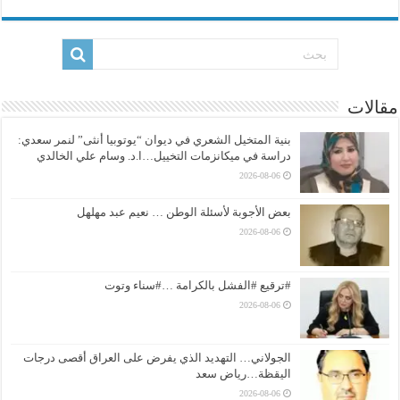
مقالات
بنية المتخيل الشعري في ديوان “يوتوبيا أنثى” لنمر سعدي:
دراسة في ميكانزمات التخييل…ا.د. وسام علي الخالدي
2026-08-06
بعض الأجوبة لأسئلة الوطن … نعيم عبد مهلهل
2026-08-06
#ترقيع #الفشل بالكرامة …#سناء وتوت
2026-08-06
الجولاني… التهديد الذي يفرض على العراق أقصى درجات
اليقظة…رياض سعد
2026-08-06