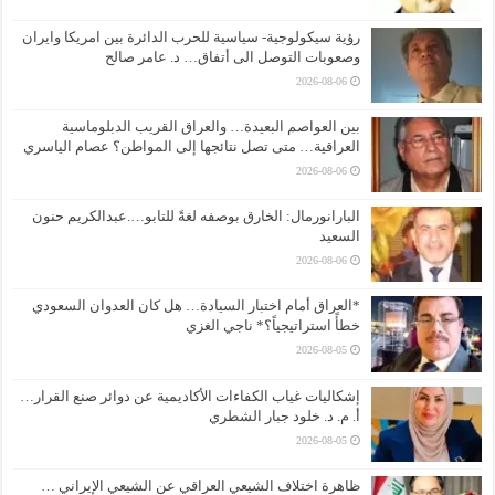
رؤية سيكولوجية- سياسية للحرب الدائرة بين امريكا وايران
وصعوبات التوصل الى أتفاق… د. عامر صالح
2026-08-06
بين العواصم البعيدة… والعراق القريب الدبلوماسية
العراقية… متى تصل نتائجها إلى المواطن؟ عصام الياسري
2026-08-06
البارانورمال: الخارق بوصفه لغةً للتابو….عبدالكريم حنون
السعيد
2026-08-06
*العراق أمام اختبار السيادة… هل كان العدوان السعودي
خطأً استراتيجياً؟* ناجي الغزي
2026-08-05
إشكاليات غياب الكفاءات الأكاديمية عن دوائر صنع القرار…
أ. م. د. خلود جبار الشطري
2026-08-05
ظاهرة اختلاف الشيعي العراقي عن الشيعي الإيراني …